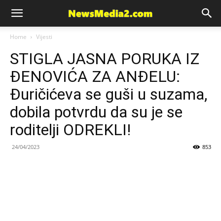
News
Home
Vijesti
STIGLA JASNA PORUKA IZ
Media
ĐENOVIĆA ZA ANĐELU:
Đuričićeva se guši u suzama,
dobila potvrdu da su je se
roditelji ODREKLI!
24/04/2023
853