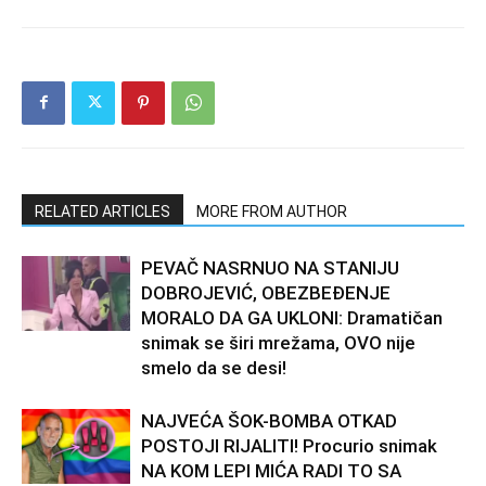
RELATED ARTICLES
MORE FROM AUTHOR
PEVAČ NASRNUO NA STANIJU
DOBROJEVIĆ, OBEZBEĐENJE
MORALO DA GA UKLONI: Dramatičan
snimak se širi mrežama, OVO nije
smelo da se desi!
NAJVEĆA ŠOK-BOMBA OTKAD
POSTOJI RIJALITI! Procurio snimak
NA KOM LEPI MIĆA RADI TO SA