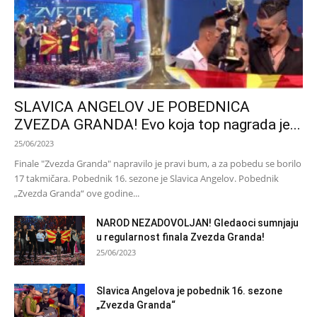
SLAVICA ANGELOV JE POBEDNICA
ZVEZDA GRANDA! Evo koja top nagrada je...
25/06/2023
Finale "Zvezda Granda" napravilo je pravi bum, a za pobedu se borilo
17 takmičara. Pobednik 16. sezone je Slavica Angelov. Pobednik
„Zvezda Granda“ ove godine...
NAROD NEZADOVOLJAN! Gledaoci sumnjaju
u regularnost finala Zvezda Granda!
25/06/2023
Slavica Angelova je pobednik 16. sezone
„Zvezda Granda“