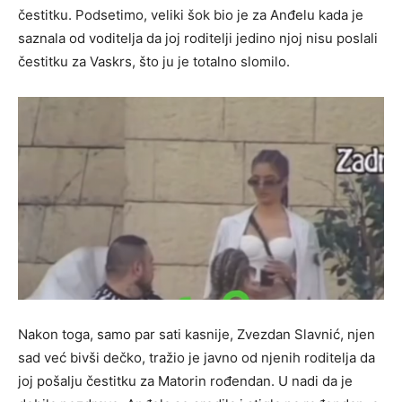
čestitku. Podsetimo, veliki šok bio je za Anđelu kada je
saznala od voditelja da joj roditelji jedino njoj nisu poslali
čestitku za Vaskrs, što ju je totalno slomilo.
Nakon toga, samo par sati kasnije, Zvezdan Slavnić, njen
sad već bivši dečko, tražio je javno od njenih roditelja da
joj pošalju čestitku za Matorin rođendan. U nadi da je