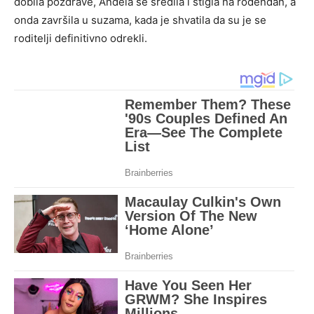
dobila pozdrave, Anđela se sredila i stigla na rođendan, a
onda završila u suzama, kada je shvatila da su je se
roditelji definitivno odrekli.