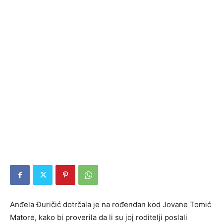
Anđela Đuričić dotrčala je na rođendan kod Jovane Tomić
Matore, kako bi proverila da li su joj roditelji poslali