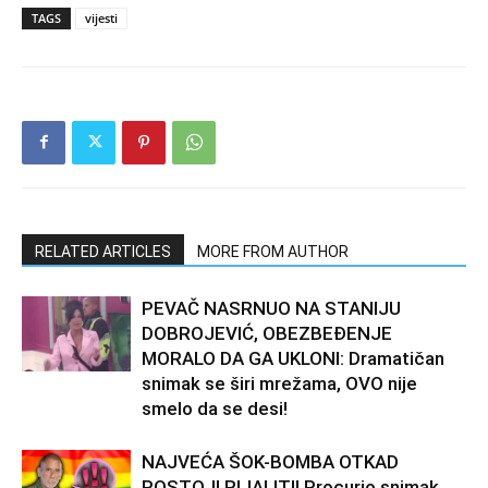
TAGS
vijesti
RELATED ARTICLES
MORE FROM AUTHOR
PEVAČ NASRNUO NA STANIJU
DOBROJEVIĆ, OBEZBEĐENJE
MORALO DA GA UKLONI: Dramatičan
snimak se širi mrežama, OVO nije
smelo da se desi!
NAJVEĆA ŠOK-BOMBA OTKAD
POSTOJI RIJALITI! Procurio snimak