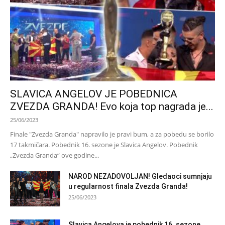
SLAVICA ANGELOV JE POBEDNICA
ZVEZDA GRANDA! Evo koja top nagrada je...
25/06/2023
Finale "Zvezda Granda" napravilo je pravi bum, a za pobedu se borilo
17 takmičara. Pobednik 16. sezone je Slavica Angelov. Pobednik
„Zvezda Granda“ ove godine...
NAROD NEZADOVOLJAN! Gledaoci sumnjaju
u regularnost finala Zvezda Granda!
25/06/2023
Slavica Angelova je pobednik 16. sezone