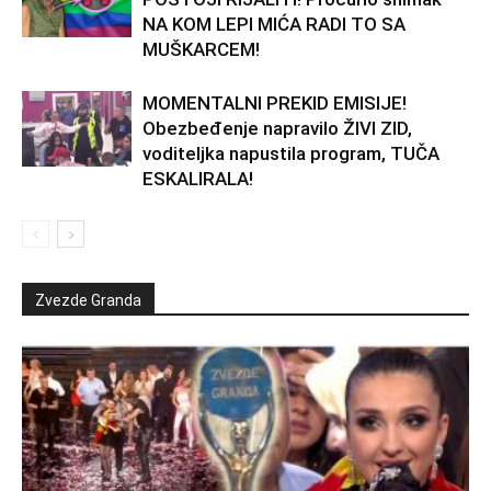
NA KOM LEPI MIĆA RADI TO SA
MUŠKARCEM!
MOMENTALNI PREKID EMISIJE!
Obezbeđenje napravilo ŽIVI ZID,
voditeljka napustila program, TUČA
ESKALIRALA!
Zvezde Granda