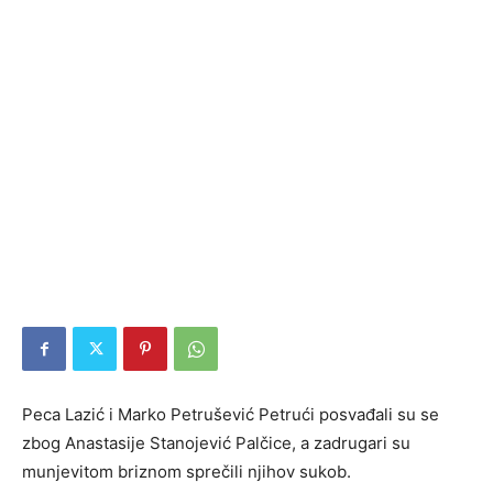
Peca Lazić i Marko Petrušević Petrući posvađali su se
zbog Anastasije Stanojević Palčice, a zadrugari su
munjevitom briznom sprečili njihov sukob.