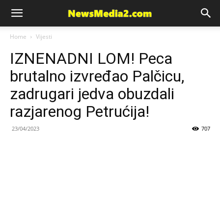
News
Home
Vijesti
IZNENADNI LOM! Peca
Media
brutalno izvređao Palčicu,
zadrugari jedva obuzdali
razjarenog Petrućija!
23/04/2023
707