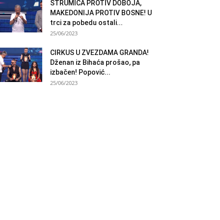
STRUMICA PROTIV DOBOJA,
MAKEDONIJA PROTIV BOSNE! U
trci za pobedu ostali...
25/06/2023
CIRKUS U ZVEZDAMA GRANDA!
Dženan iz Bihaća prošao, pa
izbačen! Popović...
25/06/2023