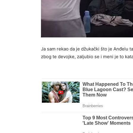
Ja sam rekao da je džukački što je Anđelu ta
zbog te devojke, zaljubio se i meni je to kat