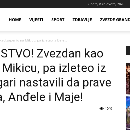
Subota, 8 kolovoza, 2026
ws
HOME
VIJESTI
SPORT
ZDRAVLJE
ZVEZDE GRAN
d zapenio na Mikicu, pa izleteo iz Bele...
ia
STVO! Zvezdan kao
Mikicu, pa izleteo iz
ari nastavili da prave
 Anđele i Maje!
1040