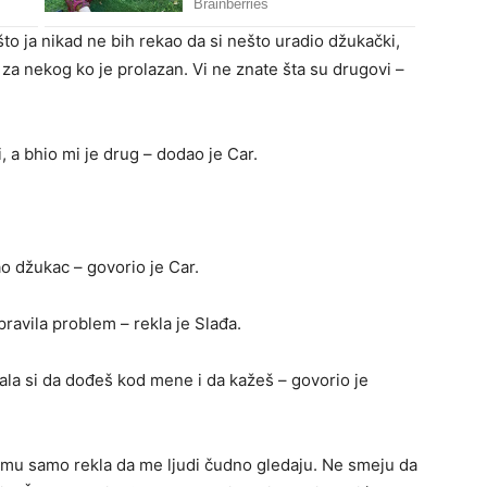
to ja nikad ne bih rekao da si nešto uradio džukački,
 za nekog ko je prolazan. Vi ne znate šta su drugovi –
, a bhio mi je drug – dodao je Car.
ao džukac – govorio je Car.
apravila problem – rekla je Slađa.
bala si da dođeš kod mene i da kažeš – govorio je
am mu samo rekla da me ljudi čudno gledaju. Ne smeju da