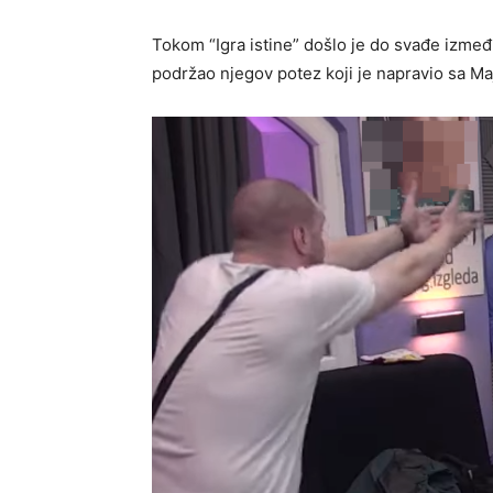
Tokom “Igra istine” došlo je do svađe izmeđ
podržao njegov potez koji je napravio sa M