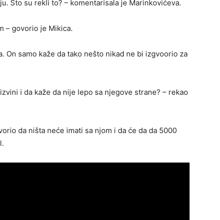
aju. Što su rekli to? – komentarisala je Marinkovićeva.
 – govorio je Mikica.
ja. On samo kaže da tako nešto nikad ne bi izgvoorio za
izvini i da kaže da nije lepo sa njegove strane? – rekao
vorio da ništa neće imati sa njom i da će da da 5000
l.