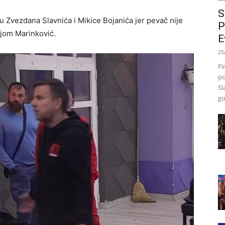
S
u Zvezdana Slavnića i Mikice Bojanića jer pevač nije
P
ajom Marinković.
E
25
Fi
po
Sl
go