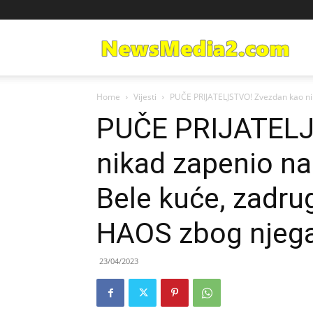
Ne
Home
Vijesti
PUČE PRIJATELJSTVO! Zvezdan kao nika
Med
PUČE PRIJATELJ
nikad zapenio na 
Bele kuće, zadrug
HAOS zbog njega,
23/04/2023