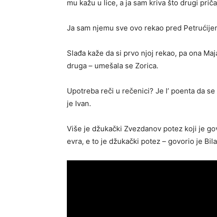
mu kažu u lice, a ja sam kriva što drugi prič
Ja sam njemu sve ovo rekao pred Petrućijem
Slađa kaže da si prvo njoj rekao, pa ona Ma
druga – umešala se Zorica.
Upotreba reči u rečenici? Je l’ poenta da se 
je Ivan.
Više je džukački Zvezdanov potez koji je go
evra, e to je džukački potez – govorio je Bila