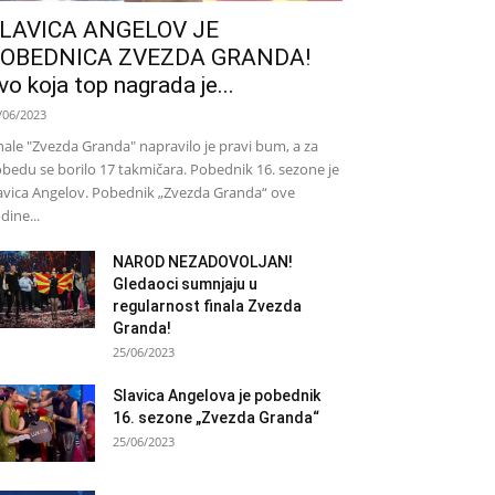
LAVICA ANGELOV JE
OBEDNICA ZVEZDA GRANDA!
vo koja top nagrada je...
/06/2023
nale "Zvezda Granda" napravilo je pravi bum, a za
bedu se borilo 17 takmičara. Pobednik 16. sezone je
avica Angelov. Pobednik „Zvezda Granda“ ove
dine...
NAROD NEZADOVOLJAN!
Gledaoci sumnjaju u
regularnost finala Zvezda
Granda!
25/06/2023
Slavica Angelova je pobednik
16. sezone „Zvezda Granda“
25/06/2023