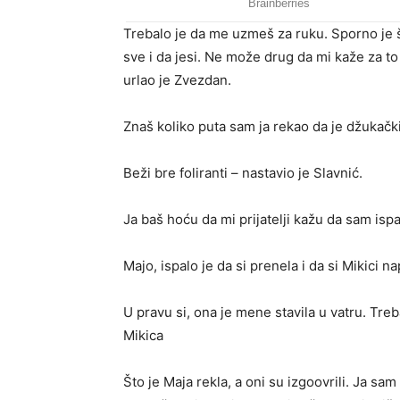
Trebalo je da me uzmeš za ruku. Sporno je š
sve i da jesi. Ne može drug da mi kaže za to
urlao je Zvezdan.
Znaš koliko puta sam ja rekao da je džukački
Beži bre foliranti – nastavio je Slavnić.
Ja baš hoću da mi prijatelji kažu da sam isp
Majo, ispalo je da si prenela i da si Mikici n
U pravu si, ona je mene stavila u vatru. Tre
Mikica
Što je Maja rekla, a oni su izgoovrili. Ja s