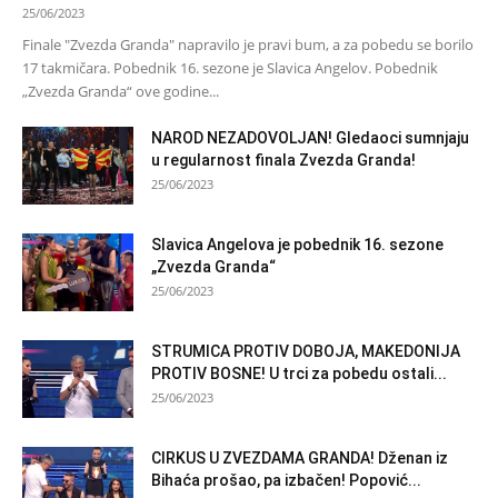
25/06/2023
Finale "Zvezda Granda" napravilo je pravi bum, a za pobedu se borilo
17 takmičara. Pobednik 16. sezone je Slavica Angelov. Pobednik
„Zvezda Granda“ ove godine...
NAROD NEZADOVOLJAN! Gledaoci sumnjaju
u regularnost finala Zvezda Granda!
25/06/2023
Slavica Angelova je pobednik 16. sezone
„Zvezda Granda“
25/06/2023
STRUMICA PROTIV DOBOJA, MAKEDONIJA
PROTIV BOSNE! U trci za pobedu ostali...
25/06/2023
CIRKUS U ZVEZDAMA GRANDA! Dženan iz
Bihaća prošao, pa izbačen! Popović...