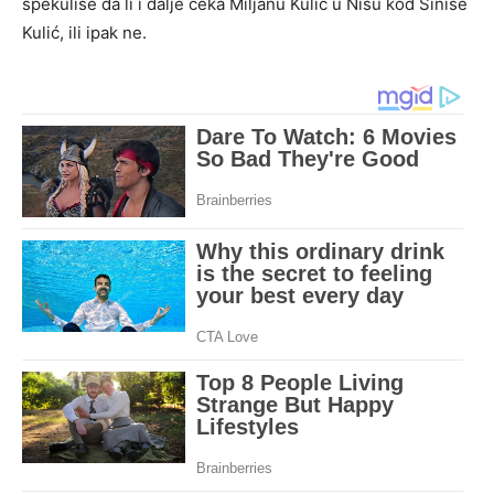
spekuliše da li i dalje čeka Miljanu Kulić u Nišu kod Siniše
Kulić, ili ipak ne.