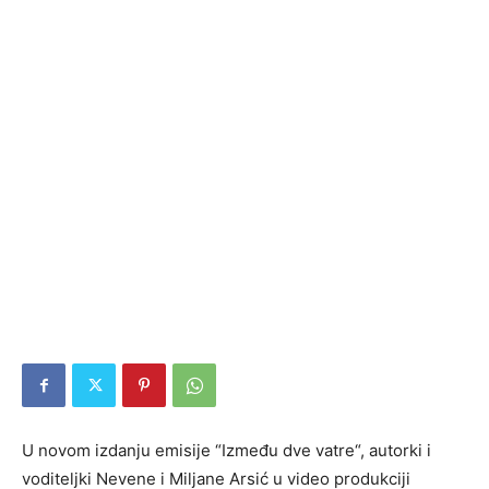
U novom izdanju emisije “Između dve vatre“, autorki i
voditeljki Nevene i Miljane Arsić u video produkciji