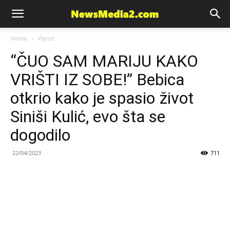
News
Home
Vijesti
“ČUO SAM MARIJU KAKO
Media
VRIŠTI IZ SOBE!” Bebica
otkrio kako je spasio život
Siniši Kulić, evo šta se
dogodilo
22/04/2023
711