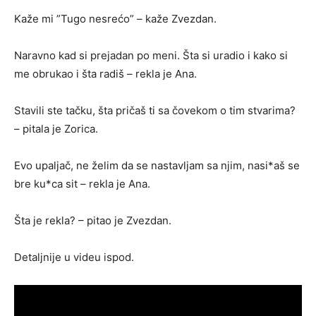
Kaže mi ”Tugo nesrećo” – kaže Zvezdan.
Naravno kad si prejadan po meni. Šta si uradio i kako si
me obrukao i šta radiš – rekla je Ana.
Stavili ste tačku, šta pričaš ti sa čovekom o tim stvarima?
– pitala je Zorica.
Evo upaljač, ne želim da se nastavljam sa njim, nasi*aš se
bre ku*ca sit – rekla je Ana.
Šta je rekla? – pitao je Zvezdan.
Detaljnije u videu ispod.