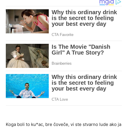
Koga boli to ku*ac, bre čoveče, vi ste stvarno lude ako ja