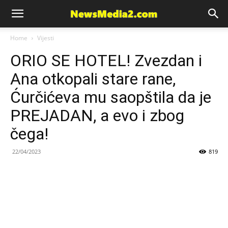
News
Home
Vijesti
ORIO SE HOTEL! Zvezdan i
Media
Ana otkopali stare rane,
Ćurčićeva mu saopštila da je
PREJADAN, a evo i zbog
čega!
22/04/2023
819