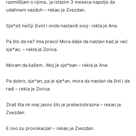
razmišljam o njima.. ja izlazim 3 meseca napolje da
udahnem vazduh – rekao je Zvezdan.
Sje*eš nečiji život i onda nastaviš svoj- rekla je Ana.
Pa što da ne? Ima pravo! Mora dalje da nastavi kad je već
sje*ao. – rekla je Zorica.
Moram da kažem.. Moj je sje*ban – rekla je Ana.
Pa dobro, sje*an, pa je sje*an, mora da nastavi da živi i da
radi – rekla je Zorica.
Znaš šta mi niej jasno što je prebezobrazna – rekao je
Zvezdan.
E ovo su provokacije! – rekao je Zvezdan.