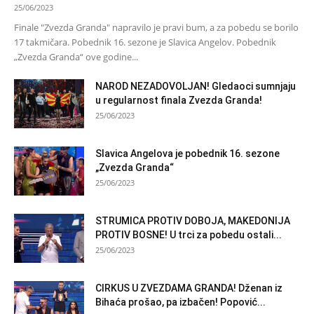
25/06/2023
Finale "Zvezda Granda" napravilo je pravi bum, a za pobedu se borilo
17 takmičara. Pobednik 16. sezone je Slavica Angelov. Pobednik
„Zvezda Granda“ ove godine...
NAROD NEZADOVOLJAN! Gledaoci sumnjaju
u regularnost finala Zvezda Granda!
25/06/2023
Slavica Angelova je pobednik 16. sezone
„Zvezda Granda“
25/06/2023
STRUMICA PROTIV DOBOJA, MAKEDONIJA
PROTIV BOSNE! U trci za pobedu ostali...
25/06/2023
CIRKUS U ZVEZDAMA GRANDA! Dženan iz
Bihaća prošao, pa izbačen! Popović...