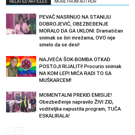
RELATED ARTICLES
MORE FROM AUTHOR
PEVAČ NASRNUO NA STANIJU
DOBROJEVIĆ, OBEZBEĐENJE
MORALO DA GA UKLONI: Dramatičan
snimak se širi mrežama, OVO nije
smelo da se desi!
NAJVEĆA ŠOK-BOMBA OTKAD
POSTOJI RIJALITI! Procurio snimak
NA KOM LEPI MIĆA RADI TO SA
MUŠKARCEM!
MOMENTALNI PREKID EMISIJE!
Obezbeđenje napravilo ŽIVI ZID,
voditeljka napustila program, TUČA
ESKALIRALA!