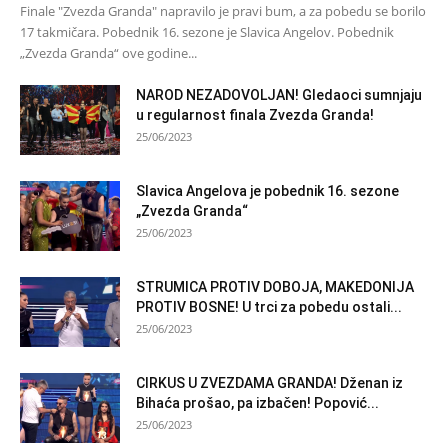
Finale "Zvezda Granda" napravilo je pravi bum, a za pobedu se borilo
17 takmičara. Pobednik 16. sezone je Slavica Angelov. Pobednik
„Zvezda Granda“ ove godine...
NAROD NEZADOVOLJAN! Gledaoci sumnjaju
u regularnost finala Zvezda Granda!
25/06/2023
Slavica Angelova je pobednik 16. sezone
„Zvezda Granda“
25/06/2023
STRUMICA PROTIV DOBOJA, MAKEDONIJA
PROTIV BOSNE! U trci za pobedu ostali...
25/06/2023
CIRKUS U ZVEZDAMA GRANDA! Dženan iz
Bihaća prošao, pa izbačen! Popović...
25/06/2023