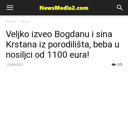
News
Home
Vijesti
Veljko izveo Bogdanu i sina
Media
Krstana iz porodilišta, beba u
nosiljci od 1100 eura!
22/04/2023
575