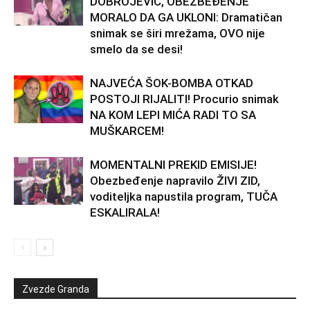
DOBROJEVIĆ, OBEZBEĐENJE
MORALO DA GA UKLONI: Dramatičan
snimak se širi mrežama, OVO nije
smelo da se desi!
NAJVEĆA ŠOK-BOMBA OTKAD
POSTOJI RIJALITI! Procurio snimak
NA KOM LEPI MIĆA RADI TO SA
MUŠKARCEM!
MOMENTALNI PREKID EMISIJE!
Obezbeđenje napravilo ŽIVI ZID,
voditeljka napustila program, TUČA
ESKALIRALA!
Zvezde Granda