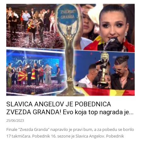
SLAVICA ANGELOV JE POBEDNICA
ZVEZDA GRANDA! Evo koja top nagrada je...
25/06/2023
Finale "Zvezda Granda" napravilo je pravi bum, a za pobedu se borilo
17 takmičara. Pobednik 16. sezone je Slavica Angelov. Pobednik