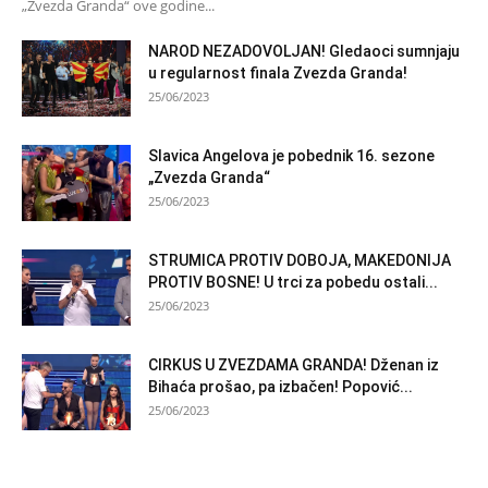
„Zvezda Granda“ ove godine...
NAROD NEZADOVOLJAN! Gledaoci sumnjaju
u regularnost finala Zvezda Granda!
25/06/2023
Slavica Angelova je pobednik 16. sezone
„Zvezda Granda“
25/06/2023
STRUMICA PROTIV DOBOJA, MAKEDONIJA
PROTIV BOSNE! U trci za pobedu ostali...
25/06/2023
CIRKUS U ZVEZDAMA GRANDA! Dženan iz
Bihaća prošao, pa izbačen! Popović...
25/06/2023