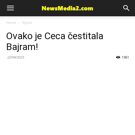
News
Home
Vijesti
Ovako je Ceca čestitala
Media
Bajram!
22/04/2023
1361