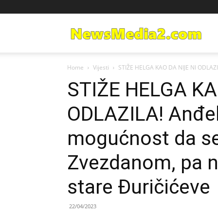
Ne
Home
Vijesti
STIŽE HELGA KAO DA NIJE NI ODLAZILA!
Med
STIŽE HELGA KA
ODLAZILA! Anđela 
mogućnost da s
Zvezdanom, pa na
stare Đuričićeve
22/04/2023