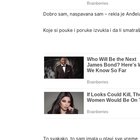
Dobro sam, naspavana sam – rekla je Anđel
Koje si pouke i poruke izvukla i da li smatra
To svakako, to sam imala u glavi sve vreme. 