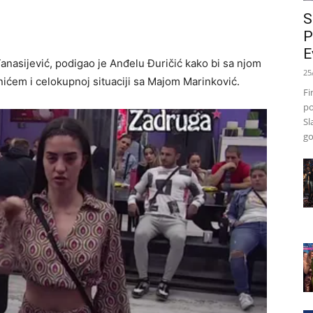
S
P
E
Tanasijević, podigao je Anđelu Đuričić kako bi sa njom
25
ćem i celokupnoj situaciji sa Majom Marinković.
Fi
po
Sl
go