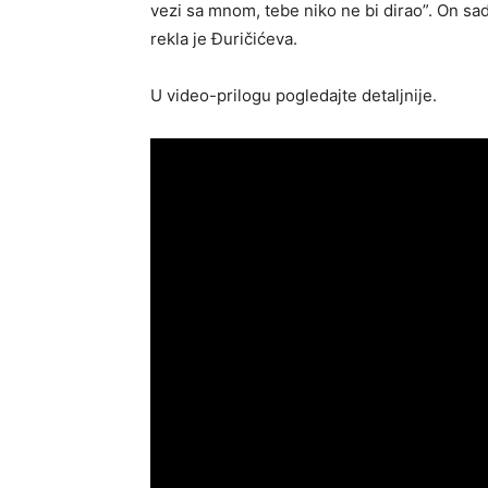
vezi sa mnom, tebe niko ne bi dirao”. On s
rekla je Đuričićeva.
U video-prilogu pogledajte detaljnije.