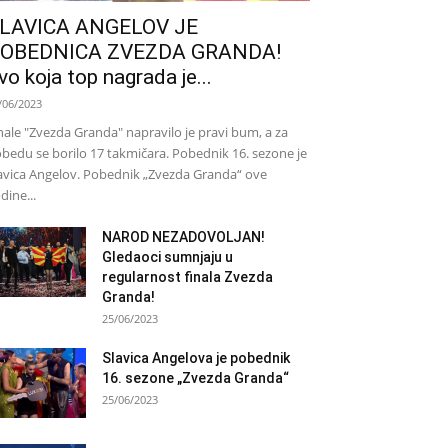
LAVICA ANGELOV JE
OBEDNICA ZVEZDA GRANDA!
vo koja top nagrada je...
/06/2023
nale "Zvezda Granda" napravilo je pravi bum, a za
bedu se borilo 17 takmičara. Pobednik 16. sezone je
avica Angelov. Pobednik „Zvezda Granda“ ove
dine...
NAROD NEZADOVOLJAN!
Gledaoci sumnjaju u
regularnost finala Zvezda
Granda!
25/06/2023
Slavica Angelova je pobednik
16. sezone „Zvezda Granda“
25/06/2023