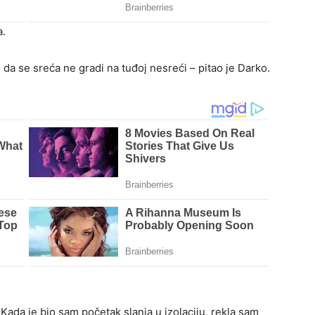
a.
š da se sreća ne gradi na tuđoj nesreći – pitao je Darko.
Kada je bio sam početak slanja u izolaciju, rekla sam