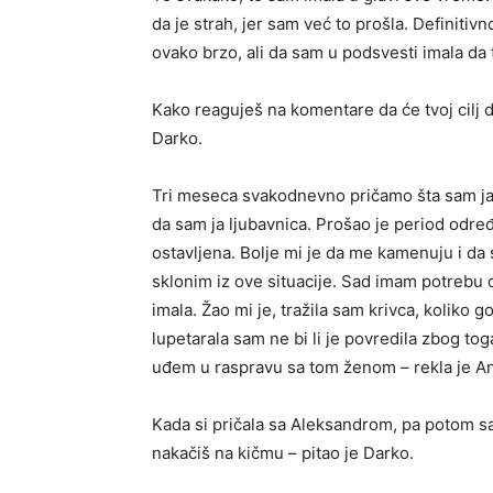
da je strah, jer sam već to prošla. Definitiv
ovako brzo, ali da sam u podsvesti imala da 
Kako reaguješ na komentare da će tvoj cilj d
Darko.
Tri meseca svakodnevno pričamo šta sam ja u
da sam ja ljubavnica. Prošao je period određ
ostavljena. Bolje mi je da me kamenuju i d
sklonim iz ove situacije. Sad imam potrebu 
imala. Žao mi je, tražila sam krivca, koliko 
lupetarala sam ne bi li je povredila zbog to
uđem u raspravu sa tom ženom – rekla je A
Kada si pričala sa Aleksandrom, pa potom sa
nakačiš na kičmu – pitao je Darko.