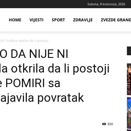
Subota, 8 kolovoza, 2026
ws
HOME
VIJESTI
SPORT
ZDRAVLJE
ZVEZDE GRAN
 Anđela otkrila da li postoji...
ia
O DA NIJE NI
otkrila da li postoji
e POMIRI sa
javila povratak
820