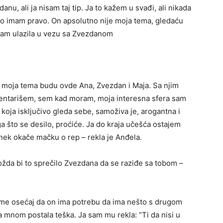
nu, ali ja nisam taj tip. Ja to kažem u svađi, ali nikada
ako imam pravo. On apsolutno nije moja tema, gledaću
sam ulazila u vezu sa Zvezdanom
 moja tema budu ovde Ana, Zvezdan i Maja. Sa njim
mentarišem, sem kad moram, moja interesna sfera sam
 koja isključivo gleda sebe, samoživa je, arogantna i
što se desilo, proćiće. Ja do kraja učešća ostajem
o nek okače mačku o rep – rekla je Anđela.
ožda bi to sprečilo Zvezdana da se raziđe sa tobom –
reme osećaj da on ima potrebu da ima nešto s drugom
 mnom postala teška. Ja sam mu rekla: “Ti da nisi u