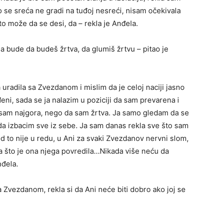
no se sreća ne gradi na tuđoj nesreći, nisam očekivala
to može da se desi, da – rekla je Anđela.
a bude da budeš žrtva, da glumiš žrtvu – pitao je
radila sa Zvezdanom i mislim da je celoj naciji jasno
eni, sada se ja nalazim u poziciji da sam prevarena i
a sam najgora, nego da sam žrtva. Ja samo gledam da se
da izbacim sve iz sebe. Ja sam danas rekla sve što sam
god to nije u redu, u Ani za svaki Zvezdanov nervni slom,
ga što je ona njega povredila…Nikada više neću da
nđela.
 Zvezdanom, rekla si da Ani neće biti dobro ako joj se