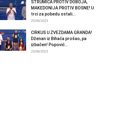
STRUMICA PROTIV DOBOJA,
MAKEDONIJA PROTIV BOSNE! U
trci za pobedu ostali...
25/06/2023
CIRKUS U ZVEZDAMA GRANDA!
Dženan iz Bihaća prošao, pa
izbačen! Popović...
25/06/2023