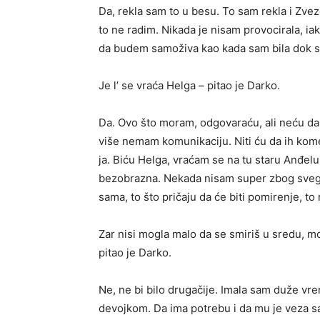
Da, rekla sam to u besu. To sam rekla i Zvezda
to ne radim. Nikada je nisam provocirala, i
da budem samoživa kao kada sam bila dok 
Je l’ se vraća Helga – pitao je Darko.
Da. Ovo što moram, odgovaraću, ali neću da
više nemam komunikaciju. Niti ću da ih ko
ja. Biću Helga, vraćam se na tu staru Anđelu
bezobrazna. Nekada nisam super zbog svega 
sama, to što pričaju da će biti pomirenje, t
Zar nisi mogla malo da se smiriš u sredu, m
pitao je Darko.
Ne, ne bi bilo drugačije. Imala sam duže v
devojkom. Da ima potrebu i da mu je veza sa