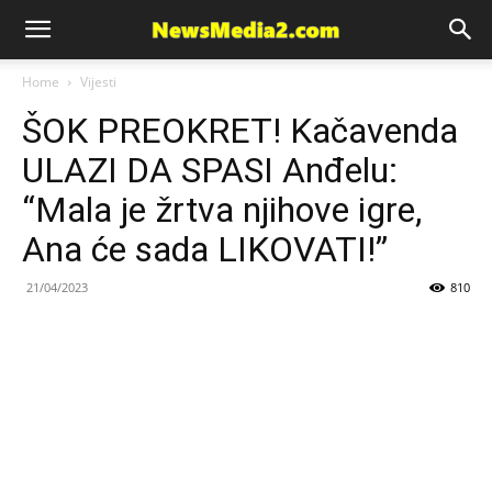
News
Home
Vijesti
ŠOK PREOKRET! Kačavenda
Media
ULAZI DA SPASI Anđelu:
“Mala je žrtva njihove igre,
Ana će sada LIKOVATI!”
21/04/2023
810