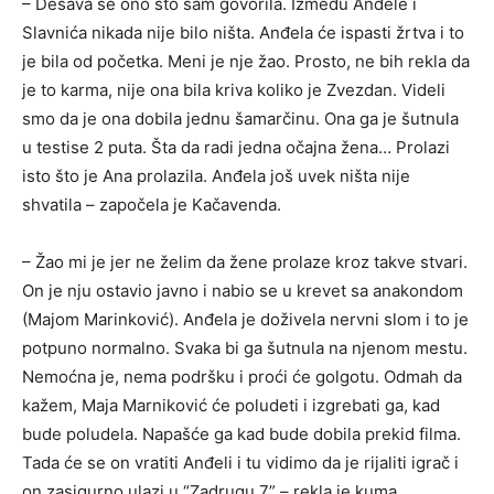
– Dešava se ono što sam govorila. Između Anđele i
Slavnića nikada nije bilo ništa. Anđela će ispasti žrtva i to
je bila od početka. Meni je nje žao. Prosto, ne bih rekla da
je to karma, nije ona bila kriva koliko je Zvezdan. Videli
smo da je ona dobila jednu šamarčinu. Ona ga je šutnula
u testise 2 puta. Šta da radi jedna očajna žena… Prolazi
isto što je Ana prolazila. Anđela još uvek ništa nije
shvatila – započela je Kačavenda.
– Žao mi je jer ne želim da žene prolaze kroz takve stvari.
On je nju ostavio javno i nabio se u krevet sa anakondom
(Majom Marinković). Anđela je doživela nervni slom i to je
potpuno normalno. Svaka bi ga šutnula na njenom mestu.
Nemoćna je, nema podršku i proći će golgotu. Odmah da
kažem, Maja Marniković će poludeti i izgrebati ga, kad
bude poludela. Napašće ga kad bude dobila prekid filma.
Tada će se on vratiti Anđeli i tu vidimo da je rijaliti igrač i
on zasigurno ulazi u “Zadrugu 7” – rekla je kuma.