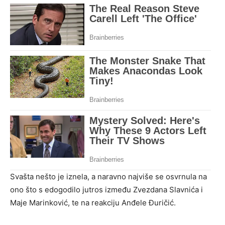
Svašta nešto je iznela, a naravno najviše se osvrnula na
ono što s edogodilo jutros između Zvezdana Slavnića i
Maje Marinković, te na reakciju Anđele Đuričić.