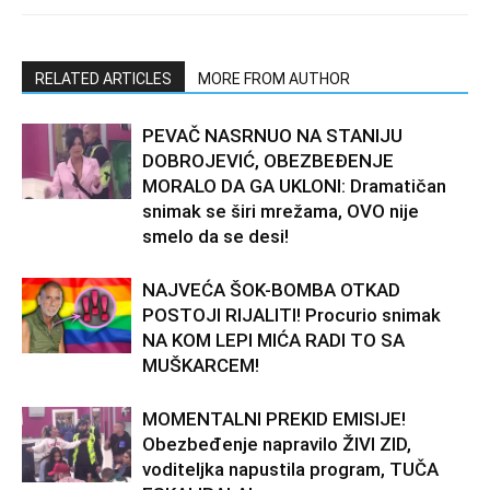
RELATED ARTICLES
MORE FROM AUTHOR
PEVAČ NASRNUO NA STANIJU
DOBROJEVIĆ, OBEZBEĐENJE
MORALO DA GA UKLONI: Dramatičan
snimak se širi mrežama, OVO nije
smelo da se desi!
NAJVEĆA ŠOK-BOMBA OTKAD
POSTOJI RIJALITI! Procurio snimak
NA KOM LEPI MIĆA RADI TO SA
MUŠKARCEM!
MOMENTALNI PREKID EMISIJE!
Obezbeđenje napravilo ŽIVI ZID,
voditeljka napustila program, TUČA