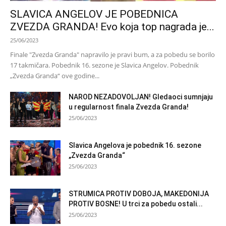
SLAVICA ANGELOV JE POBEDNICA
ZVEZDA GRANDA! Evo koja top nagrada je...
25/06/2023
Finale "Zvezda Granda" napravilo je pravi bum, a za pobedu se borilo
17 takmičara. Pobednik 16. sezone je Slavica Angelov. Pobednik
„Zvezda Granda“ ove godine...
NAROD NEZADOVOLJAN! Gledaoci sumnjaju
u regularnost finala Zvezda Granda!
25/06/2023
Slavica Angelova je pobednik 16. sezone
„Zvezda Granda“
25/06/2023
STRUMICA PROTIV DOBOJA, MAKEDONIJA
PROTIV BOSNE! U trci za pobedu ostali...
25/06/2023