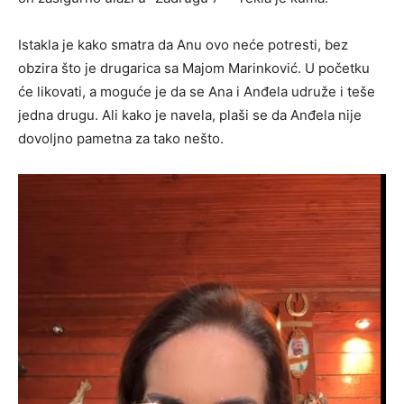
Istakla je kako smatra da Anu ovo neće potresti, bez
obzira što je drugarica sa Majom Marinković. U početku
će likovati, a moguće je da se Ana i Anđela udruže i teše
jedna drugu. Ali kako je navela, plaši se da Anđela nije
dovoljno pametna za tako nešto.