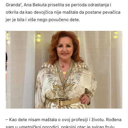
Granda“, Ana Bekuta prisetila se perioda odrastanja i
otkrila da kao devojčica nije maštala da postane pevačica
jer je bila i više nego povučeno dete.
– Kao dete nisam maštala o ovoj profesiji i životu. Rođena
sam u umetničkoj porodici, pokojni otac je svirao frulu,