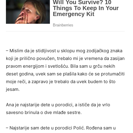
– Mislim da je stidljivost u sklopu mog zodijačkog znaka
koji je prilično povučen, trebalo mi je vremena da zasijan
pravom energijom i svetlošću. Bila sam u grču nekih
deset godina, uvek sam se plašila kako će se protumačiti
moje reči, a zapravo je trebalo da uvek budem to što
jesam.
Ana je najstarije dete u porodici, a ističe da je vrlo
savesno brinula o dve mlađe sestre.
– Najstarije sam dete u porodici Polić. Rođena sam u