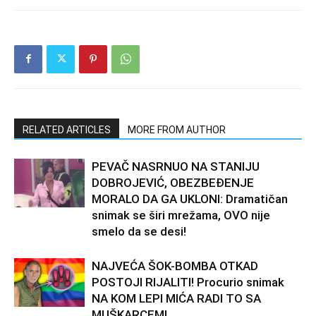
RELATED ARTICLES
MORE FROM AUTHOR
PEVAČ NASRNUO NA STANIJU
DOBROJEVIĆ, OBEZBEĐENJE
MORALO DA GA UKLONI: Dramatičan
snimak se širi mrežama, OVO nije
smelo da se desi!
NAJVEĆA ŠOK-BOMBA OTKAD
POSTOJI RIJALITI! Procurio snimak
NA KOM LEPI MIĆA RADI TO SA
MUŠKARCEM!