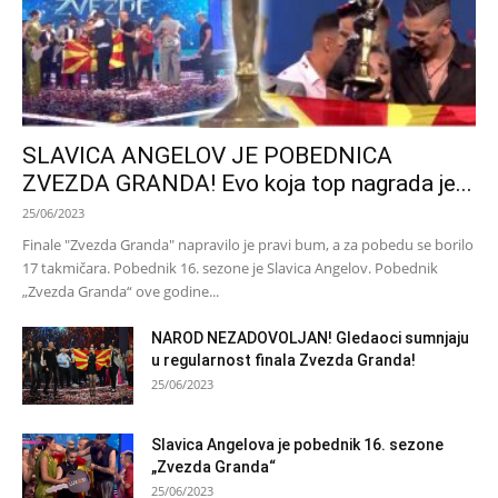
SLAVICA ANGELOV JE POBEDNICA
ZVEZDA GRANDA! Evo koja top nagrada je...
25/06/2023
Finale "Zvezda Granda" napravilo je pravi bum, a za pobedu se borilo
17 takmičara. Pobednik 16. sezone je Slavica Angelov. Pobednik
„Zvezda Granda“ ove godine...
NAROD NEZADOVOLJAN! Gledaoci sumnjaju
u regularnost finala Zvezda Granda!
25/06/2023
Slavica Angelova je pobednik 16. sezone
„Zvezda Granda“
25/06/2023