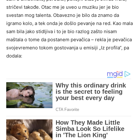
stričevi takođe. Otac me je uveo u muziku jer je bio
svestan mog talenta. Obavezno je bilo da znamo da
igramo kolo, a tek onda je došlo pevanje na red. Kao mala
sam bila jako stidljiva i to je bio razlog zašto nisam
maštala o tome da postanem pevačica – rekla je pevačica
svojevremeno tokom gostovanja u emisiji „Iz profila“, pa
dodala: