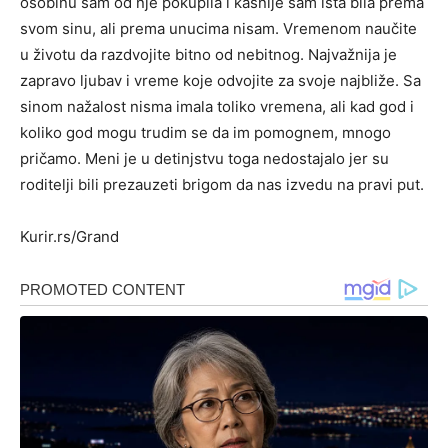
osobinu sam od nje pokupila i kasnije sam ista bila prema
svom sinu, ali prema unucima nisam. Vremenom naučite
u životu da razdvojite bitno od nebitnog. Najvažnija je
zapravo ljubav i vreme koje odvojite za svoje najbliže. Sa
sinom nažalost nisma imala toliko vremena, ali kad god i
koliko god mogu trudim se da im pomognem, mnogo
pričamo. Meni je u detinjstvu toga nedostajalo jer su
roditelji bili prezauzeti brigom da nas izvedu na pravi put.
Kurir.rs/Grand