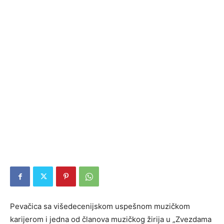
Pevačica sa višedecenijskom uspešnom muzičkom
karijerom i jedna od članova muzičkog žirija u „Zvezdama