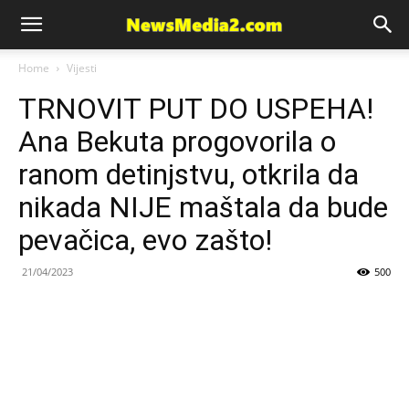
News
Home
Vijesti
TRNOVIT PUT DO USPEHA!
Media
Ana Bekuta progovorila o
ranom detinjstvu, otkrila da
nikada NIJE maštala da bude
pevačica, evo zašto!
21/04/2023
500