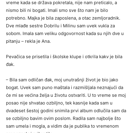
vreme kada se država pokretala, nije nam preticalo, a
nismo bili ni bogati. Imali smo sve što nam je bilo
potrebno. Majka je bila zaposlena, a otac zemljoradnik.
Dve mlađe sestre Dobrilu i Milinu sam uvek vukla za
sobom. Imala sam veliku odgovornost kada su njih dve u
pitanju – rekla je Ana.
Pevačica se prisetila i školske klupe i otkrila kakv je bila
đak.
– Bila sam odličan đak, moj unutrašnji život je bio jako
bogat. Uvek sam puno maštala i razmišljala neznajući da
će mi se većina želja u životu ostvariti. U to vreme se moj
posao nije shvatao ozbiljno, tek kasnije kada sam u
dvadeset šestoj godini snimila prvi album odlučila sam da
se ozbiljno bavim ovim poslom. Radila sam najbolje što
sam umela i mogla, a vidim da je publika to vremenom