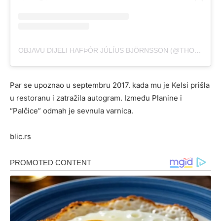
OBJAVU DIJELI HAFÞÓR JÚLÍUS BJÖRNSSON (@THORBJORNSSON)
Par se upoznao u septembru 2017. kada mu je Kelsi prišla
u restoranu i zatražila autogram. Između Planine i
“Palčice” odmah je sevnula varnica.
blic.rs