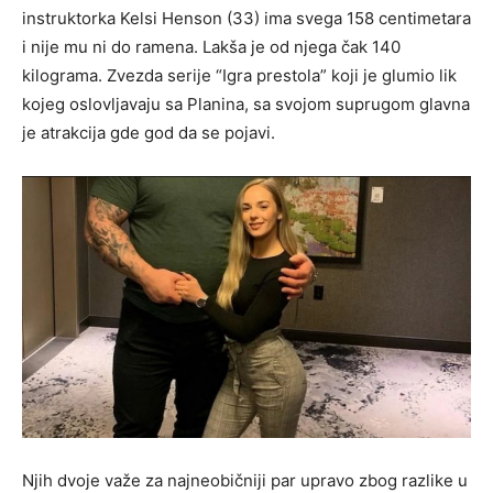
instruktorka Kelsi Henson (33) ima svega 158 centimetara
i nije mu ni do ramena. Lakša je od njega čak 140
kilograma. Zvezda serije “Igra prestola” koji je glumio lik
kojeg oslovljavaju sa Planina, sa svojom suprugom glavna
je atrakcija gde god da se pojavi.
Njih dvoje važe za najneobičniji par upravo zbog razlike u