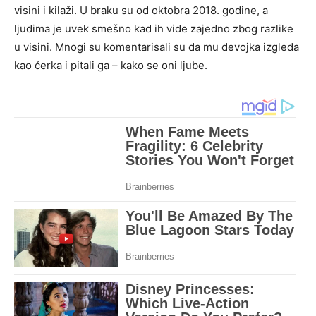
visini i kilaži. U braku su od oktobra 2018. godine, a
ljudima je uvek smešno kad ih vide zajedno zbog razlike
u visini. Mnogi su komentarisali su da mu devojka izgleda
kao ćerka i pitali ga – kako se oni ljube.