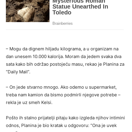
– Mogu da dignem hiljadu kilograma, a u organizam na
dan unesem 10.000 kalorija. Moram da jedem svaka dva
sata kako bih održao postojeću masu, rekao je Planina za
“Daily Mail”.
– On jede stvarno mnogo. Ako odemo u supermarket,
treba nam kamion da bismo podmirli njegove potrebe –
rekla je uz smeh Kelsi.
Pošto ih stalno prijatelji pitaju kako izgleda njihov intimini
odnos, Planina je bio kratak u odgovoru: “Ona je uvek