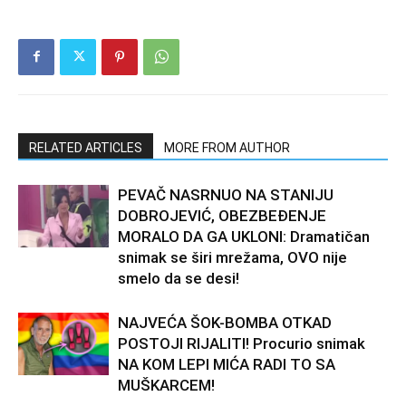
RELATED ARTICLES
MORE FROM AUTHOR
PEVAČ NASRNUO NA STANIJU
DOBROJEVIĆ, OBEZBEĐENJE
MORALO DA GA UKLONI: Dramatičan
snimak se širi mrežama, OVO nije
smelo da se desi!
NAJVEĆA ŠOK-BOMBA OTKAD
POSTOJI RIJALITI! Procurio snimak
NA KOM LEPI MIĆA RADI TO SA
MUŠKARCEM!