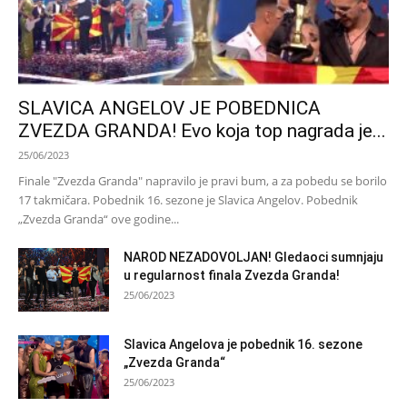
SLAVICA ANGELOV JE POBEDNICA
ZVEZDA GRANDA! Evo koja top nagrada je...
25/06/2023
Finale "Zvezda Granda" napravilo je pravi bum, a za pobedu se borilo
17 takmičara. Pobednik 16. sezone je Slavica Angelov. Pobednik
„Zvezda Granda“ ove godine...
NAROD NEZADOVOLJAN! Gledaoci sumnjaju
u regularnost finala Zvezda Granda!
25/06/2023
Slavica Angelova je pobednik 16. sezone
„Zvezda Granda“
25/06/2023