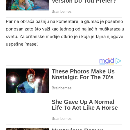
Par ne obraća pažnju na komentare, a glumac je posebno
ponosan zato što važi kao jednog od najjačih muškaraca u
svetu. Za britanske medije otkrio je i koja je tajna njegove
uspešne ‘mase’.