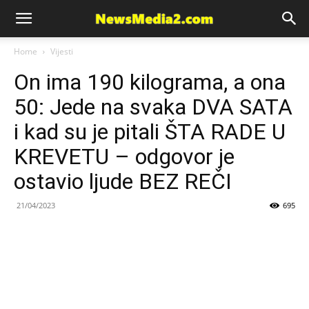
News
Home
Vijesti
On ima 190 kilograma, a ona
Media
50: Jede na svaka DVA SATA
i kad su je pitali ŠTA RADE U
KREVETU – odgovor je
ostavio ljude BEZ REČI
21/04/2023
695