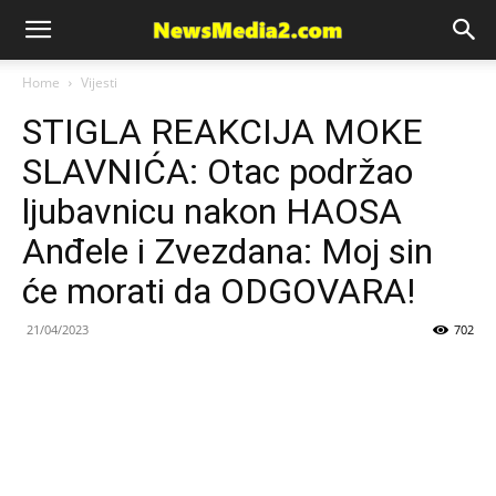
News
Home
Vijesti
STIGLA REAKCIJA MOKE
Media
SLAVNIĆA: Otac podržao
ljubavnicu nakon HAOSA
Anđele i Zvezdana: Moj sin
će morati da ODGOVARA!
21/04/2023
702