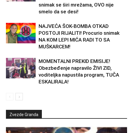
snimak se širi mrežama, OVO nije
smelo da se desi!
NAJVEĆA ŠOK-BOMBA OTKAD
POSTOJI RIJALITI! Procurio snimak
NA KOM LEPI MIĆA RADI TO SA
MUŠKARCEM!
MOMENTALNI PREKID EMISIJE!
Obezbeđenje napravilo ŽIVI ZID,
voditeljka napustila program, TUČA
ESKALIRALA!
Zvezde Granda