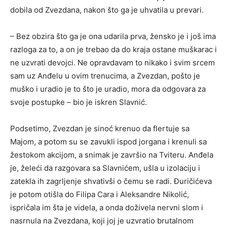
dobila od Zvezdana, nakon što ga je uhvatila u prevari.
– Bez obzira što ga je ona udarila prva, žensko je i još ima
razloga za to, a on je trebao da do kraja ostane muškarac i
ne uzvrati devojci. Ne opravdavam to nikako i svim srcem
sam uz Anđelu u ovim trenucima, a Zvezdan, pošto je
muško i uradio je to što je uradio, mora da odgovara za
svoje postupke – bio je iskren Slavnić.
Podsetimo, Zvezdan je sinoć krenuo da flertuje sa
Majom, a potom su se zavukli ispod jorgana i krenuli sa
žestokom akcijom, a snimak je završio na Tviteru. Anđela
je, želeći da razgovara sa Slavnićem, ušla u izolaciju i
zatekla ih zagrljenje shvativši o čemu se radi. Đuričićeva
je potom otišla do Filipa Cara i Aleksandre Nikolić,
ispričala im šta je videla, a onda doživela nervni slom i
nasrnula na Zvezdana, koji joj je uzvratio brutalnom