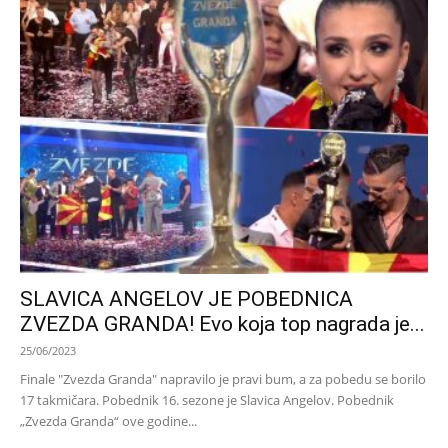
SLAVICA ANGELOV JE POBEDNICA
ZVEZDA GRANDA! Evo koja top nagrada je...
25/06/2023
Finale "Zvezda Granda" napravilo je pravi bum, a za pobedu se borilo
17 takmičara. Pobednik 16. sezone je Slavica Angelov. Pobednik
„Zvezda Granda“ ove godine...