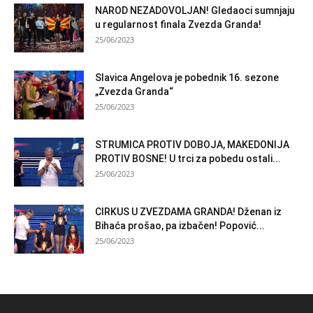
NAROD NEZADOVOLJAN! Gledaoci sumnjaju
u regularnost finala Zvezda Granda!
25/06/2023
Slavica Angelova je pobednik 16. sezone
„Zvezda Granda“
25/06/2023
STRUMICA PROTIV DOBOJA, MAKEDONIJA
PROTIV BOSNE! U trci za pobedu ostali...
25/06/2023
CIRKUS U ZVEZDAMA GRANDA! Dženan iz
Bihaća prošao, pa izbačen! Popović...
25/06/2023