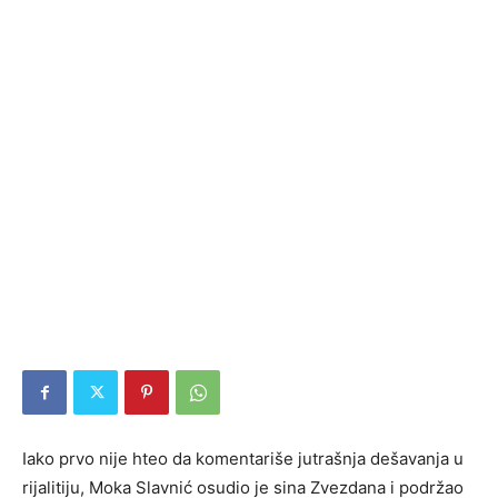
Iako prvo nije hteo da komentariše jutrašnja dešavanja u
rijalitiju, Moka Slavnić osudio je sina Zvezdana i podržao