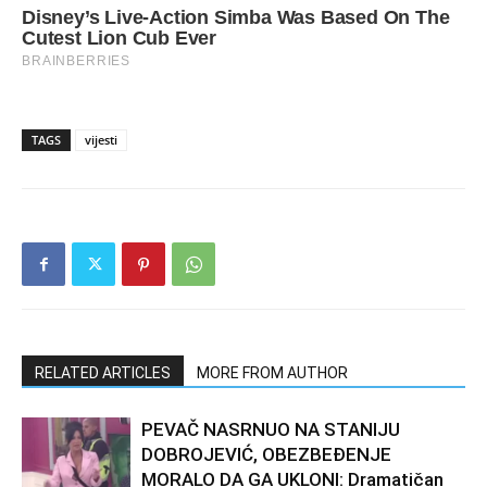
TAGS
vijesti
RELATED ARTICLES
MORE FROM AUTHOR
PEVAČ NASRNUO NA STANIJU
DOBROJEVIĆ, OBEZBEĐENJE
MORALO DA GA UKLONI: Dramatičan