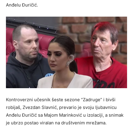
Anđelu Đuričić.
Kontroverzni učesnik šeste sezone “Zadruge” i bivši
robijaš, Zvezdan Slavnić, prevario je svoju ljubavnicu
Anđelu Đuričić sa Majom Marinković u izolaciji, a snimak
je ubrzo postao viralan na društvenim mrežama.