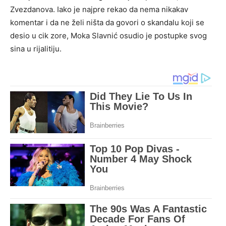
Zvezdanova. Iako je najpre rekao da nema nikakav
komentar i da ne želi ništa da govori o skandalu koji se
desio u cik zore, Moka Slavnić osudio je postupke svog
sina u rijalitiju.