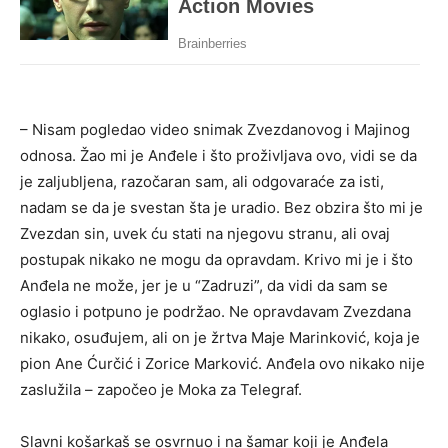
– Nisam pogledao video snimak Zvezdanovog i Majinog
odnosa. Žao mi je Anđele i što proživljava ovo, vidi se da
je zaljubljena, razočaran sam, ali odgovaraće za isti,
nadam se da je svestan šta je uradio. Bez obzira što mi je
Zvezdan sin, uvek ću stati na njegovu stranu, ali ovaj
postupak nikako ne mogu da opravdam. Krivo mi je i što
Anđela ne može, jer je u “Zadruzi”, da vidi da sam se
oglasio i potpuno je podržao. Ne opravdavam Zvezdana
nikako, osuđujem, ali on je žrtva Maje Marinković, koja je
pion Ane Ćurčić i Zorice Marković. Anđela ovo nikako nije
zaslužila – započeo je Moka za Telegraf.
Slavni košarkaš se osvrnuo i na šamar koji je Anđela