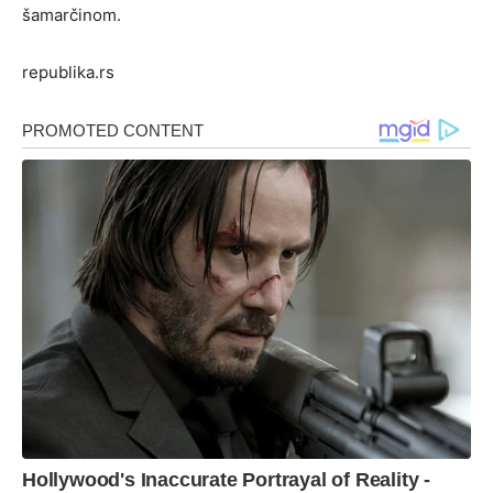
šamarčinom.
republika.rs