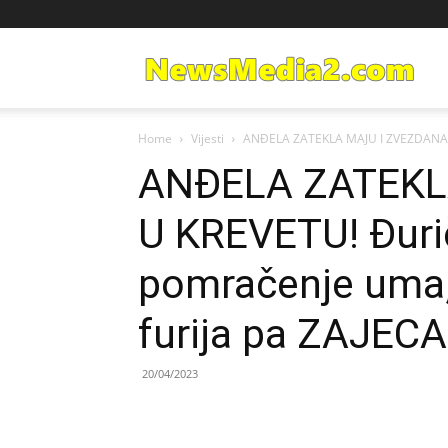
Ne
Home
Vijesti
ANĐELA ZATEKLA MAJU I ZVEZDANA U 
Med
ANĐELA ZATEKL
U KREVETU! Đurič
pomračenje uma, 
furija pa ZAJE
20/04/2023