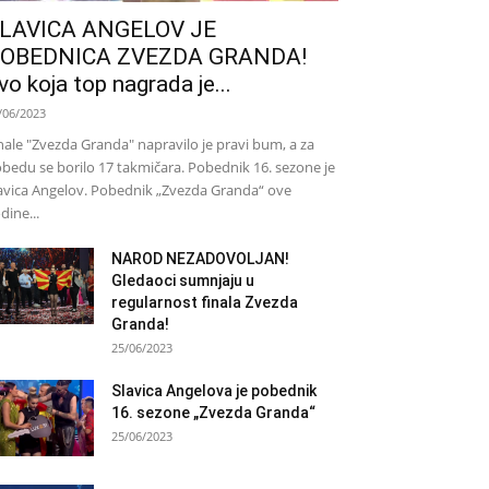
LAVICA ANGELOV JE
OBEDNICA ZVEZDA GRANDA!
vo koja top nagrada je...
/06/2023
nale "Zvezda Granda" napravilo je pravi bum, a za
bedu se borilo 17 takmičara. Pobednik 16. sezone je
avica Angelov. Pobednik „Zvezda Granda“ ove
dine...
NAROD NEZADOVOLJAN!
Gledaoci sumnjaju u
regularnost finala Zvezda
Granda!
25/06/2023
Slavica Angelova je pobednik
16. sezone „Zvezda Granda“
25/06/2023