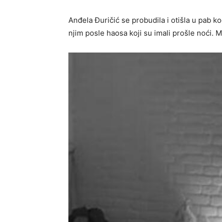
Anđela Đuričić se probudila i otišla u pab k
njim posle haosa koji su imali prošle noći. Me