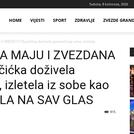
Subota, 8 kolovoza, 2026
ws
HOME
VIJESTI
SPORT
ZDRAVLJE
ZVEZDE GRAN
KREVETU! Đuričićka doživela pomračenje uma, izletela...
ia
A MAJU I ZVEZDANA
ićka doživela
izletela iz sobe kao
CALA NA SAV GLAS
915