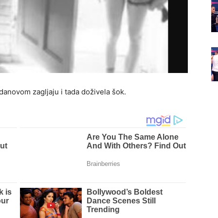
anovom zagljaju i tada doživela šok.