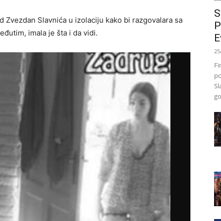
S
od Zvezdan Slavnića u izolaciju kako bi razgovalara sa
P
đutim, imala je šta i da vidi.
E
25
Fi
po
Sl
go