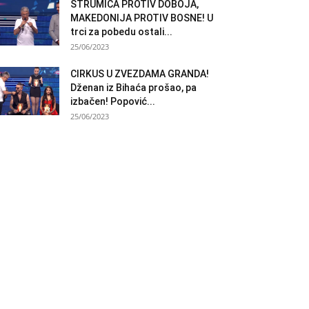
STRUMICA PROTIV DOBOJA,
MAKEDONIJA PROTIV BOSNE! U
trci za pobedu ostali...
25/06/2023
CIRKUS U ZVEZDAMA GRANDA!
Dženan iz Bihaća prošao, pa
izbačen! Popović...
25/06/2023