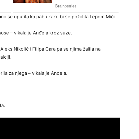
kana se uputila ka pabu kako bi se požalila Lepom Mići.
nose – vikala je Anđela kroz suze.
Aleks Nikolić i Filipa Cara pa se njima žalila na
lciji.
rila za njega – vikala je Anđela.
la.