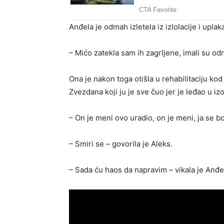
Anđela je odmah izletela iz izlolacije i upla
– Mićo zatekla sam ih zagrljene, imali su od
Ona je nakon toga otišla u rehabilitaciju kod 
Zvezdana koji ju je sve čuo jer je leđao u izoa
– On je meni ovo uradio, on je meni, ja se bo
– Smiri se – govorila je Aleks.
– Sada ću haos da napravim – vikala je Anđe