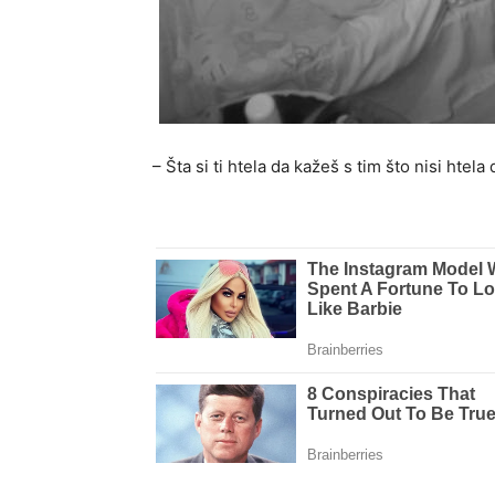
– Šta si ti htela da kažeš s tim što nisi hte