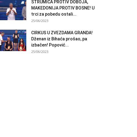
STRUMICA PROTIV DOBOJA,
MAKEDONIJA PROTIV BOSNE! U
trci za pobedu ostali...
25/06/2023
CIRKUS U ZVEZDAMA GRANDA!
Dženan iz Bihaća prošao, pa
izbačen! Popović...
25/06/2023