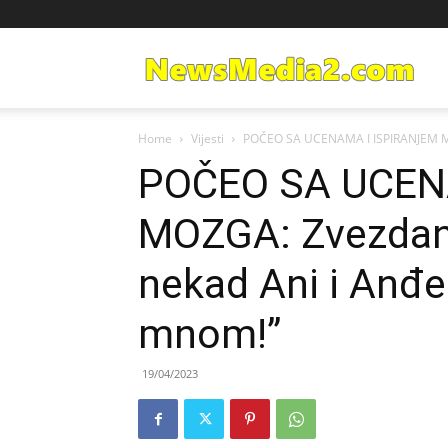
Ne
Home
Vijesti
POČEO SA UCENAMA I ISPIRANJEM MO
Med
POČEO SA UCEN
MOZGA: Zvezdan
nekad Ani i Anđel
mnom!”
19/04/2023