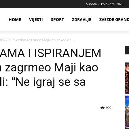
Subota, 8 kolovoza, 2026
ws
HOME
VIJESTI
SPORT
ZDRAVLJE
ZVEZDE GRAN
ZGA: Zvezdan zagrmeo Maji kao nekad Ani...
ia
AMA I ISPIRANJEM
 zagrmeo Maji kao
i: “Ne igraj se sa
900