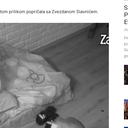
S
je tom prilikom popričala sa Zvezdanom Slavnićem.
P
E
25
Fi
po
Sl
go