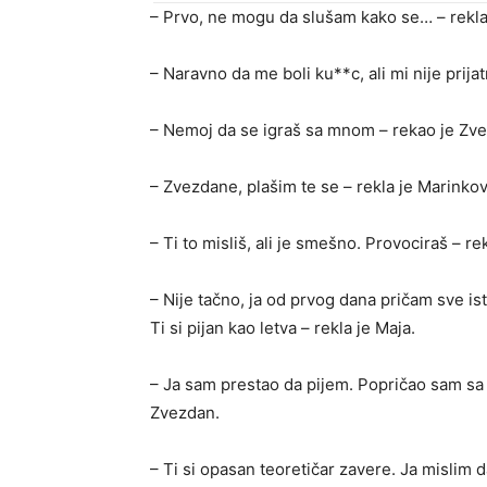
– Prvo, ne mogu da slušam kako se… – rekla 
– Naravno da me boli ku**c, ali mi nije prija
– Nemoj da se igraš sa mnom – rekao je Zv
– Zvezdane, plašim te se – rekla je Marinkov
– Ti to misliš, ali je smešno. Provociraš – r
– Nije tačno, ja od prvog dana pričam sve is
Ti si pijan kao letva – rekla je Maja.
– Ja sam prestao da pijem. Popričao sam sa
Zvezdan.
– Ti si opasan teoretičar zavere. Ja mislim da