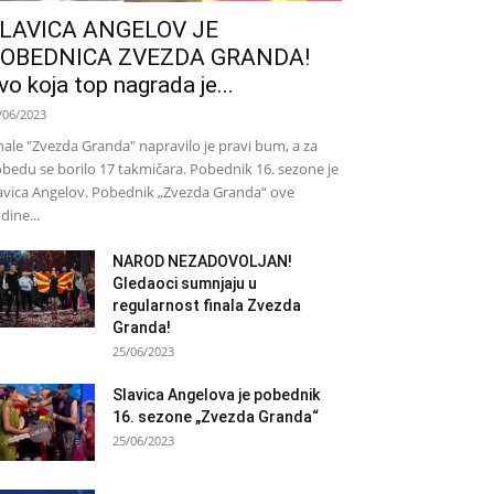
LAVICA ANGELOV JE
OBEDNICA ZVEZDA GRANDA!
vo koja top nagrada je...
/06/2023
nale "Zvezda Granda" napravilo je pravi bum, a za
bedu se borilo 17 takmičara. Pobednik 16. sezone je
avica Angelov. Pobednik „Zvezda Granda“ ove
dine...
NAROD NEZADOVOLJAN!
Gledaoci sumnjaju u
regularnost finala Zvezda
Granda!
25/06/2023
Slavica Angelova je pobednik
16. sezone „Zvezda Granda“
25/06/2023