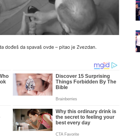
la da dođeš da spavaš ovde – pitao je Zvezdan.