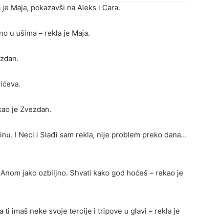
je Maja, pokazavši na Aleks i Cara.
tno u ušima – rekla je Maja.
ezdan.
ićeva.
ekao je Zvezdan.
tinu. I Neci i Slađi sam rekla, nije problem preko dana…
 Anom jako ozbiljno. Shvati kako god hoćeš – rekao je
 ti imaš neke svoje teroije i tripove u glavi – rekla je