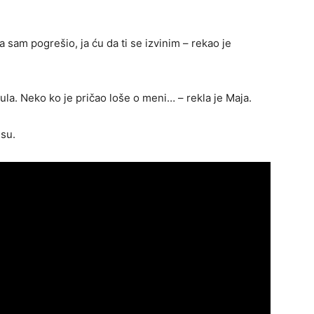
a sam pogrešio, ja ću da ti se izvinim – rekao je
la. Neko ko je pričao loše o meni… – rekla je Maja.
isu.