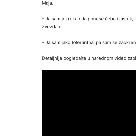
Maja.
– Ja sam joj rekao da ponese ćebe i jastuk, j
Zvezdan.
– Ja sam jako tolerantna, pa sam se zaokrenu
Detaljnije pogledajte u narednom video zap