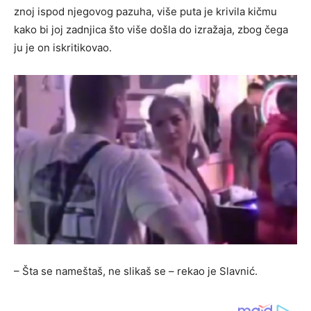
znoj ispod njegovog pazuha, više puta je krivila kičmu
kako bi joj zadnjica što više došla do izražaja, zbog čega
ju je on iskritikovao.
– Šta se nameštaš, ne slikaš se – rekao je Slavnić.