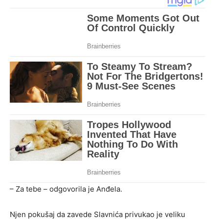
– Za tebe – odgovorila je Anđela.
Njen pokušaj da zavede Slavnića privukao je veliku