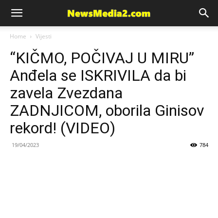
News
Home
Vijesti
“KIČMO, POČIVAJ U MIRU”
Media
Anđela se ISKRIVILA da bi
zavela Zvezdana
ZADNJICOM, oborila Ginisov
rekord! (VIDEO)
19/04/2023
784