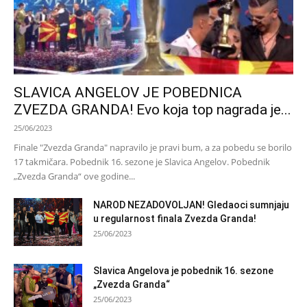
SLAVICA ANGELOV JE POBEDNICA
ZVEZDA GRANDA! Evo koja top nagrada je...
25/06/2023
Finale "Zvezda Granda" napravilo je pravi bum, a za pobedu se borilo
17 takmičara. Pobednik 16. sezone je Slavica Angelov. Pobednik
„Zvezda Granda“ ove godine...
NAROD NEZADOVOLJAN! Gledaoci sumnjaju
u regularnost finala Zvezda Granda!
25/06/2023
Slavica Angelova je pobednik 16. sezone
„Zvezda Granda“
25/06/2023