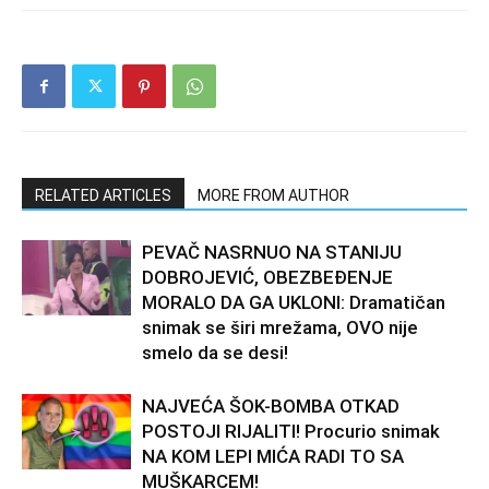
RELATED ARTICLES
MORE FROM AUTHOR
PEVAČ NASRNUO NA STANIJU
DOBROJEVIĆ, OBEZBEĐENJE
MORALO DA GA UKLONI: Dramatičan
snimak se širi mrežama, OVO nije
smelo da se desi!
NAJVEĆA ŠOK-BOMBA OTKAD
POSTOJI RIJALITI! Procurio snimak
NA KOM LEPI MIĆA RADI TO SA
MUŠKARCEM!