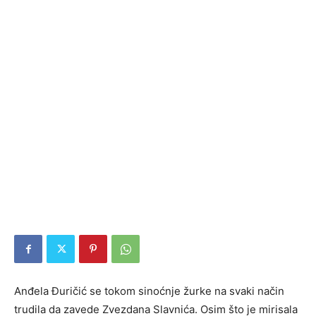
Anđela Đuričić se tokom sinoćnje žurke na svaki način
trudila da zavede Zvezdana Slavnića. Osim što je mirisala