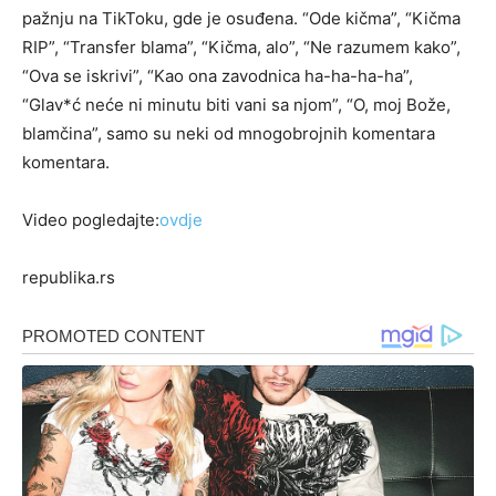
pažnju na TikToku, gde je osuđena. “Ode kičma”, “Kičma
RIP”, “Transfer blama”, “Kičma, alo”, “Ne razumem kako”,
“Ova se iskrivi”, “Kao ona zavodnica ha-ha-ha-ha”,
“Glav*ć neće ni minutu biti vani sa njom”, “O, moj Bože,
blamčina”, samo su neki od mnogobrojnih komentara
komentara.
Video pogledajte:
ovdje
republika.rs