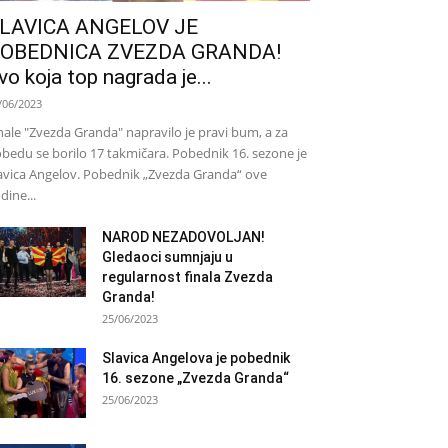
LAVICA ANGELOV JE
OBEDNICA ZVEZDA GRANDA!
vo koja top nagrada je...
/06/2023
nale "Zvezda Granda" napravilo je pravi bum, a za
bedu se borilo 17 takmičara. Pobednik 16. sezone je
avica Angelov. Pobednik „Zvezda Granda“ ove
dine...
NAROD NEZADOVOLJAN!
Gledaoci sumnjaju u
regularnost finala Zvezda
Granda!
25/06/2023
Slavica Angelova je pobednik
16. sezone „Zvezda Granda“
25/06/2023