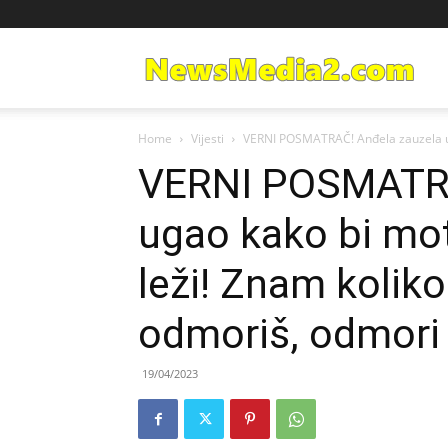
Ne
Home
Vijesti
VERNI POSMATRAČ! Anđela zauzela uga
Med
VERNI POSMATRA
ugao kako bi mot
leži! Znam koliko
odmoriš, odmori 
19/04/2023