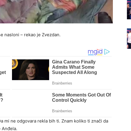
e nasloni – rekao je Zvezdan.
a mi ne odgovara rekla bih ti. Znam koliko ti znači da
e Anđela.