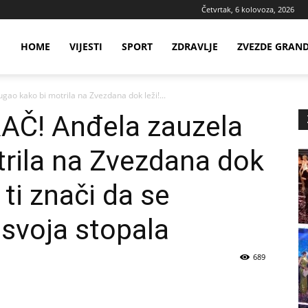
Četvrtak, 6 kolovoza, 2026
ws
HOME
VIJESTI
SPORT
ZDRAVLJE
ZVEZDE GRAN
o kako bi motrila na Zvezdana dok leži!...
ia
Č! Anđela zauzela
rila na Zvezdana dok
 ti znači da se
svoja stopala
689