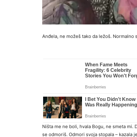
Anđela, ne možeš tako da ležoš. Normalno s
Ništa me ne boli, hvala Bogu, ne smeta mi. D
se odmoriš. Odmori svoja stopala – kazala j