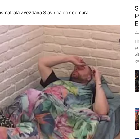
S
i posmatrala Zvezdana Slavnića dok odmara.
P
E
25
Fi
po
Sl
go