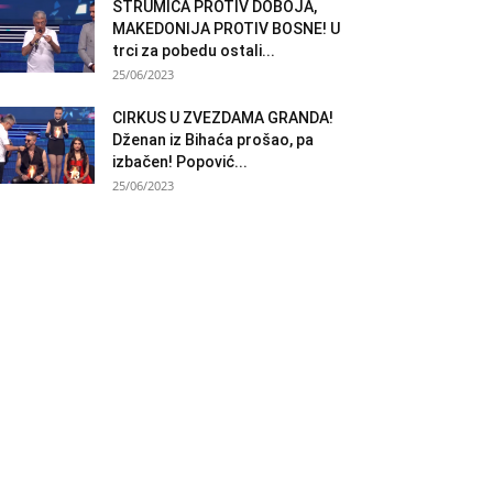
STRUMICA PROTIV DOBOJA,
MAKEDONIJA PROTIV BOSNE! U
trci za pobedu ostali...
25/06/2023
CIRKUS U ZVEZDAMA GRANDA!
Dženan iz Bihaća prošao, pa
izbačen! Popović...
25/06/2023