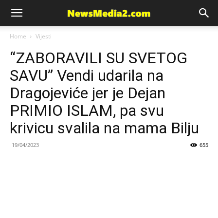
News
Home
Vijesti
“ZABORAVILI SU SVETOG
Media
SAVU” Vendi udarila na
Dragojeviće jer je Dejan
PRIMIO ISLAM, pa svu
krivicu svalila na mama Bilju
19/04/2023
655