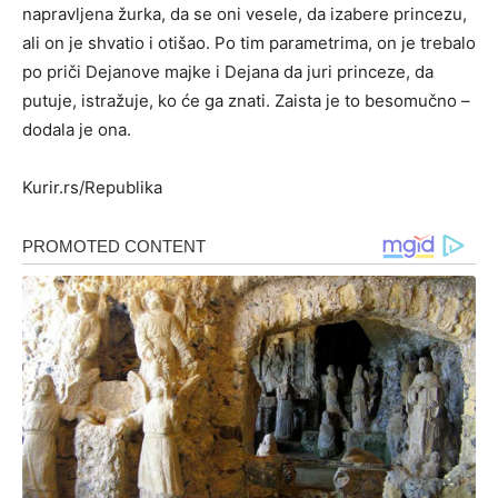
napravljena žurka, da se oni vesele, da izabere princezu,
ali on je shvatio i otišao. Po tim parametrima, on je trebalo
po priči Dejanove majke i Dejana da juri princeze, da
putuje, istražuje, ko će ga znati. Zaista je to besomučno –
dodala je ona.
Kurir.rs/Republika