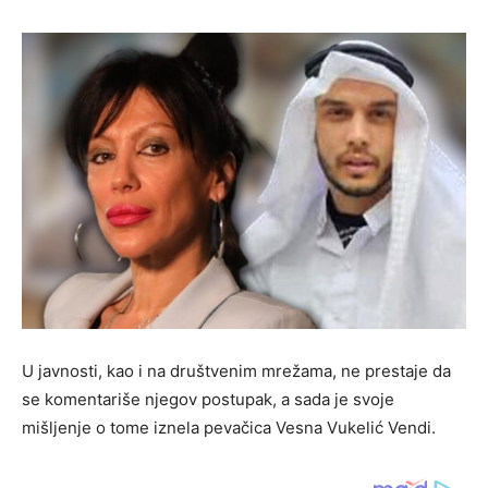
U javnosti, kao i na društvenim mrežama, ne prestaje da
se komentariše njegov postupak, a sada je svoje
mišljenje o tome iznela pevačica Vesna Vukelić Vendi.