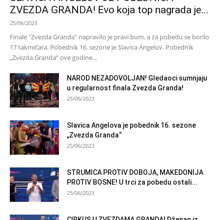
ZVEZDA GRANDA! Evo koja top nagrada je...
25/06/2023
Finale "Zvezda Granda" napravilo je pravi bum, a za pobedu se borilo
17 takmičara. Pobednik 16. sezone je Slavica Angelov. Pobednik
„Zvezda Granda“ ove godine...
NAROD NEZADOVOLJAN! Gledaoci sumnjaju
u regularnost finala Zvezda Granda!
25/06/2023
Slavica Angelova je pobednik 16. sezone
„Zvezda Granda“
25/06/2023
STRUMICA PROTIV DOBOJA, MAKEDONIJA
PROTIV BOSNE! U trci za pobedu ostali...
25/06/2023
CIRKUS U ZVEZDAMA GRANDA! Dženan iz