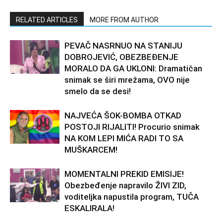
RELATED ARTICLES
MORE FROM AUTHOR
PEVAČ NASRNUO NA STANIJU
DOBROJEVIĆ, OBEZBEĐENJE
MORALO DA GA UKLONI: Dramatičan
snimak se širi mrežama, OVO nije
smelo da se desi!
NAJVEĆA ŠOK-BOMBA OTKAD
POSTOJI RIJALITI! Procurio snimak
NA KOM LEPI MIĆA RADI TO SA
MUŠKARCEM!
MOMENTALNI PREKID EMISIJE!
Obezbeđenje napravilo ŽIVI ZID,
voditeljka napustila program, TUČA
ESKALIRALA!