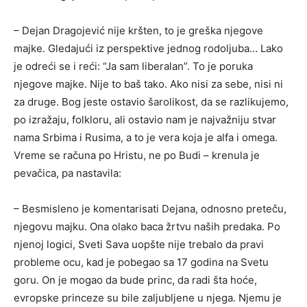
– Dejan Dragojević nije kršten, to je greška njegove
majke. Gledajući iz perspektive jednog rodoljuba… Lako
je odreći se i reći: “Ja sam liberalan”. To je poruka
njegove majke. Nije to baš tako. Ako nisi za sebe, nisi ni
za druge. Bog jeste ostavio šarolikost, da se razlikujemo,
po izražaju, folkloru, ali ostavio nam je najvažniju stvar
nama Srbima i Rusima, a to je vera koja je alfa i omega.
Vreme se računa po Hristu, ne po Budi – krenula je
pevačica, pa nastavila:
– Besmisleno je komentarisati Dejana, odnosno preteču,
njegovu majku. Ona olako baca žrtvu naših predaka. Po
njenoj logici, Sveti Sava uopšte nije trebalo da pravi
probleme ocu, kad je pobegao sa 17 godina na Svetu
goru. On je mogao da bude princ, da radi šta hoće,
evropske princeze su bile zaljubljene u njega. Njemu je