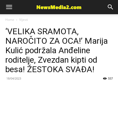
News
Home
Vijesti
‘VELIKA SRAMOTA,
Media
NAROČITO ZA OCA!’ Marija
Kulić podržala Anđeline
roditelje, Zvezdan kipti od
besa! ŽESTOKA SVAĐA!
18/04/2023
557