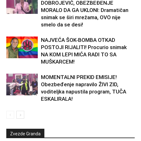
DOBROJEVIĆ, OBEZBEĐENJE
MORALO DA GA UKLONI: Dramatičan
snimak se širi mrežama, OVO nije
smelo da se desi!
NAJVEĆA ŠOK-BOMBA OTKAD
POSTOJI RIJALITI! Procurio snimak
NA KOM LEPI MIĆA RADI TO SA
MUŠKARCEM!
MOMENTALNI PREKID EMISIJE!
Obezbeđenje napravilo ŽIVI ZID,
voditeljka napustila program, TUČA
ESKALIRALA!
Zvezde Granda