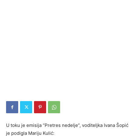
U toku je emisija “Pretres nedelje”, voditeljka Ivana Šopić
je podigla Mariju Kulić: