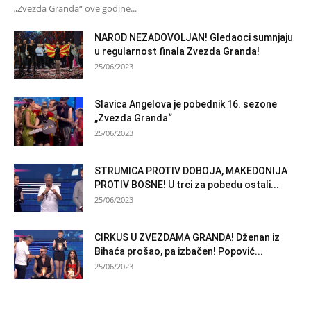
„Zvezda Granda“ ove godine...
NAROD NEZADOVOLJAN! Gledaoci sumnjaju
u regularnost finala Zvezda Granda!
25/06/2023
Slavica Angelova je pobednik 16. sezone
„Zvezda Granda“
25/06/2023
STRUMICA PROTIV DOBOJA, MAKEDONIJA
PROTIV BOSNE! U trci za pobedu ostali...
25/06/2023
CIRKUS U ZVEZDAMA GRANDA! Dženan iz
Bihaća prošao, pa izbačen! Popović...
25/06/2023