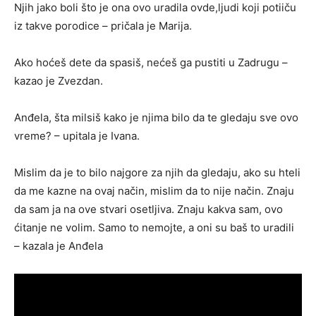
Njih jako boli što je ona ovo uradila ovde,ljudi koji potiiču
iz takve porodice – pričala je Marija.
Ako hoćeš dete da spasiš, nećeš ga pustiti u Zadrugu –
kazao je Zvezdan.
Anđela, šta milsiš kako je njima bilo da te gledaju sve ovo
vreme? – upitala je Ivana.
Mislim da je to bilo najgore za njih da gledaju, ako su hteli
da me kazne na ovaj način, mislim da to nije način. Znaju
da sam ja na ove stvari osetljiva. Znaju kakva sam, ovo
ćitanje ne volim. Samo to nemojte, a oni su baš to uradili
– kazala je Anđela