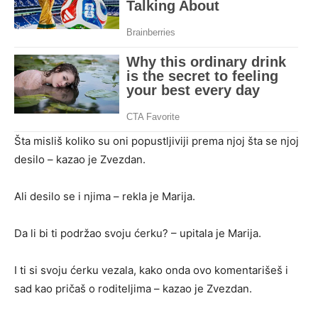
Šta misliš koliko su oni popustljiviji prema njoj šta se njoj
desilo – kazao je Zvezdan.
Ali desilo se i njima – rekla je Marija.
Da li bi ti podržao svoju ćerku? – upitala je Marija.
I ti si svoju ćerku vezala, kako onda ovo komentarišeš i
sad kao pričaš o roditeljima – kazao je Zvezdan.