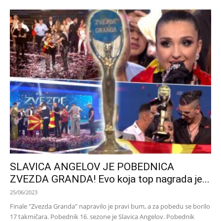
SLAVICA ANGELOV JE POBEDNICA
ZVEZDA GRANDA! Evo koja top nagrada je...
25/06/2023
Finale "Zvezda Granda" napravilo je pravi bum, a za pobedu se borilo
17 takmičara. Pobednik 16. sezone je Slavica Angelov. Pobednik