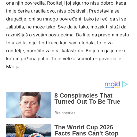
ona njih povredila. Roditelji joj sigurno nisu dobro, kada
im je ćerka uradila ovo, nisu očekivali. Predstavila se
drugačije, oni su mnogo povređeni. Lako je reći da si se
zaljubila, ne može tako. Sve da je tako, mozak ti služi da
razmišljaš o svojim postupcima. Da li je na pravom mestu
to uradila, nije. I od kuće kad sam gledala, to je za
roditelje, naročito za oca, katastrofa. Bolje da ga je neko
kofom go*ana polio. To je velika sramota – govorila je
Marija.