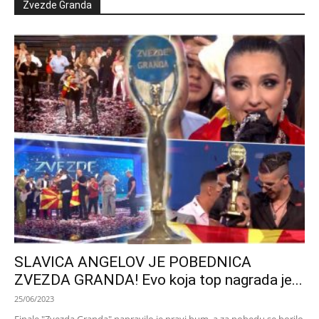
Zvezde Granda
SLAVICA ANGELOV JE POBEDNICA
ZVEZDA GRANDA! Evo koja top nagrada je...
25/06/2023
Finale "Zvezda Granda" napravilo je pravi bum, a za pobedu se borilo