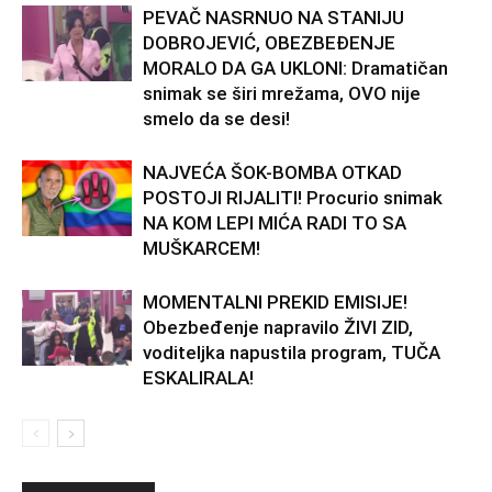
PEVAČ NASRNUO NA STANIJU
DOBROJEVIĆ, OBEZBEĐENJE
MORALO DA GA UKLONI: Dramatičan
snimak se širi mrežama, OVO nije
smelo da se desi!
NAJVEĆA ŠOK-BOMBA OTKAD
POSTOJI RIJALITI! Procurio snimak
NA KOM LEPI MIĆA RADI TO SA
MUŠKARCEM!
MOMENTALNI PREKID EMISIJE!
Obezbeđenje napravilo ŽIVI ZID,
voditeljka napustila program, TUČA
ESKALIRALA!