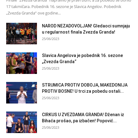
17 takmičara. Pobednik 16. sezone je Slavica Angelov. Pobednik
„Zvezda Granda“ ove godine...
NAROD NEZADOVOLJAN! Gledaoci sumnjaju
u regularnost finala Zvezda Granda!
25/06/2023
Slavica Angelova je pobednik 16. sezone
„Zvezda Granda“
25/06/2023
STRUMICA PROTIV DOBOJA, MAKEDONIJA
PROTIV BOSNE! U trci za pobedu ostali...
25/06/2023
CIRKUS U ZVEZDAMA GRANDA! Dženan iz
Bihaća prošao, pa izbačen! Popović...
25/06/2023