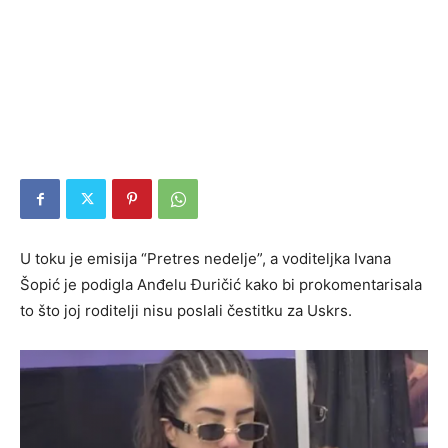
U toku je emisija “Pretres nedelje”, a voditeljka Ivana
Šopić je podigla Anđelu Đuričić kako bi prokomentarisala
to što joj roditelji nisu poslali čestitku za Uskrs.