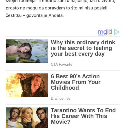
svojih roditelja. Trenutno sam u najlošijoj fazi u životu,
prosto ne mogu da opravdam to što mi nisu poslali
čestitku – govorila je Anđela.