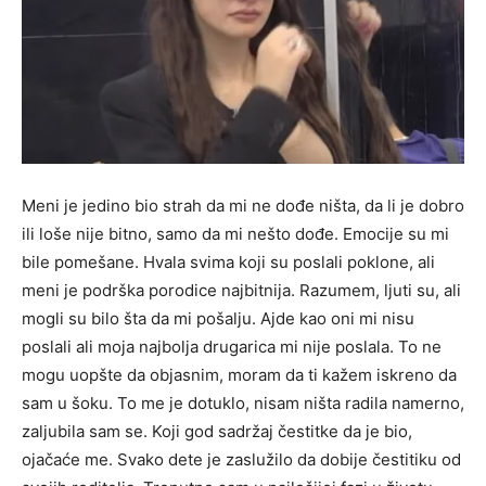
Meni je jedino bio strah da mi ne dođe ništa, da li je dobro
ili loše nije bitno, samo da mi nešto dođe. Emocije su mi
bile pomešane. Hvala svima koji su poslali poklone, ali
meni je podrška porodice najbitnija. Razumem, ljuti su, ali
mogli su bilo šta da mi pošalju. Ajde kao oni mi nisu
poslali ali moja najbolja drugarica mi nije poslala. To ne
mogu uopšte da objasnim, moram da ti kažem iskreno da
sam u šoku. To me je dotuklo, nisam ništa radila namerno,
zaljubila sam se. Koji god sadržaj čestitke da je bio,
ojačaće me. Svako dete je zaslužilo da dobije čestitiku od