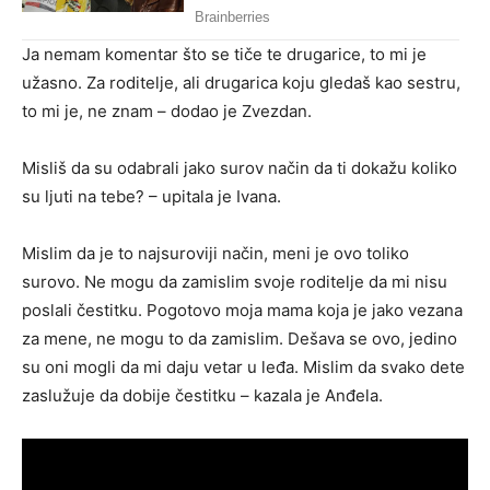
Ja nemam komentar što se tiče te drugarice, to mi je
užasno. Za roditelje, ali drugarica koju gledaš kao sestru,
to mi je, ne znam – dodao je Zvezdan.
Misliš da su odabrali jako surov način da ti dokažu koliko
su ljuti na tebe? – upitala je Ivana.
Mislim da je to najsuroviji način, meni je ovo toliko
surovo. Ne mogu da zamislim svoje roditelje da mi nisu
poslali čestitku. Pogotovo moja mama koja je jako vezana
za mene, ne mogu to da zamislim. Dešava se ovo, jedino
su oni mogli da mi daju vetar u leđa. Mislim da svako dete
zaslužuje da dobije čestitku – kazala je Anđela.