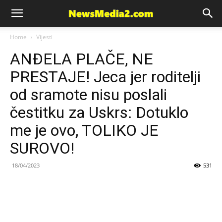
News
Home
Vijesti
ANĐELA PLAČE, NE
Media
PRESTAJE! Jeca jer roditelji
od sramote nisu poslali
čestitku za Uskrs: Dotuklo
me je ovo, TOLIKO JE
SUROVO!
18/04/2023
531