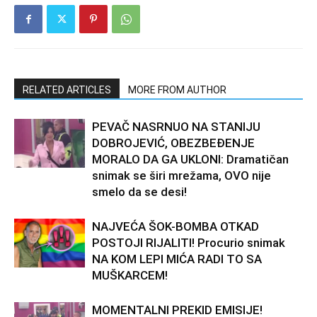
RELATED ARTICLES
MORE FROM AUTHOR
PEVAČ NASRNUO NA STANIJU
DOBROJEVIĆ, OBEZBEĐENJE
MORALO DA GA UKLONI: Dramatičan
snimak se širi mrežama, OVO nije
smelo da se desi!
NAJVEĆA ŠOK-BOMBA OTKAD
POSTOJI RIJALITI! Procurio snimak
NA KOM LEPI MIĆA RADI TO SA
MUŠKARCEM!
MOMENTALNI PREKID EMISIJE!