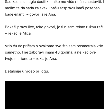
Sad kada su stigle čestitke, niko me više neće zaustaviti. I
molim te da sada za svaku našu raspravu imaš poseban
bade-mantil – govorila je Ana.
Pokaži pravo lice, tako govori, ja ti nisam rekao ružnu reč
– rekao je Mića.
Vrlo ću da pričam o svakome sve što sam posmatrala vrlo
pametno. I ne zaboravi imam 46 godina, a ne kao ove
tvoje marionete – rekla je Ana.
Detaljnije u video prilogu.