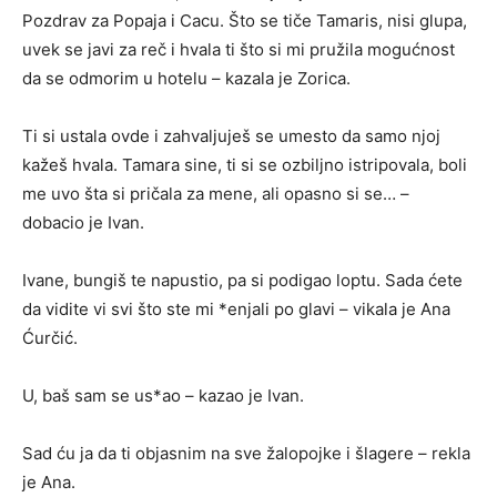
Pozdrav za Popaja i Cacu. Što se tiče Tamaris, nisi glupa,
uvek se javi za reč i hvala ti što si mi pružila mogućnost
da se odmorim u hotelu – kazala je Zorica.
Ti si ustala ovde i zahvaljuješ se umesto da samo njoj
kažeš hvala. Tamara sine, ti si se ozbiljno istripovala, boli
me uvo šta si pričala za mene, ali opasno si se… –
dobacio je Ivan.
Ivane, bungiš te napustio, pa si podigao loptu. Sada ćete
da vidite vi svi što ste mi *enjali po glavi – vikala je Ana
Ćurčić.
U, baš sam se us*ao – kazao je Ivan.
Sad ću ja da ti objasnim na sve žalopojke i šlagere – rekla
je Ana.