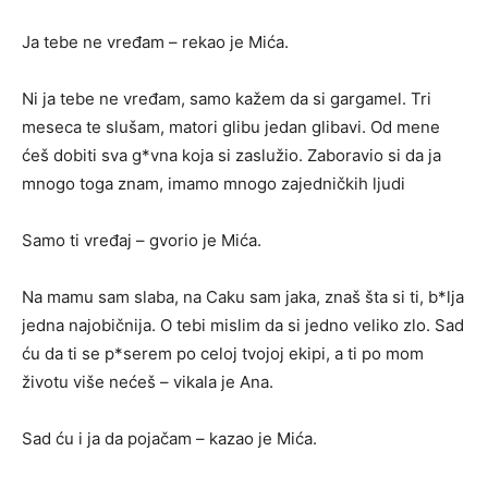
Ja tebe ne vređam – rekao je Mića.
Ni ja tebe ne vređam, samo kažem da si gargamel. Tri
meseca te slušam, matori glibu jedan glibavi. Od mene
ćeš dobiti sva g*vna koja si zaslužio. Zaboravio si da ja
mnogo toga znam, imamo mnogo zajedničkih ljudi
Samo ti vređaj – gvorio je Mića.
Na mamu sam slaba, na Caku sam jaka, znaš šta si ti, b*lja
jedna najobičnija. O tebi mislim da si jedno veliko zlo. Sad
ću da ti se p*serem po celoj tvojoj ekipi, a ti po mom
životu više nećeš – vikala je Ana.
Sad ću i ja da pojačam – kazao je Mića.