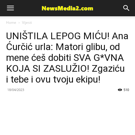
News
Home
Vijesti
UNIŠTILA LEPOG MIĆU! Ana
Media
Ćurčić urla: Matori glibu, od
mene ćeš dobiti SVA G*VNA
KOJA SI ZASLUŽIO! Zgaziću
i tebe i ovu tvoju ekipu!
18/04/2023
510