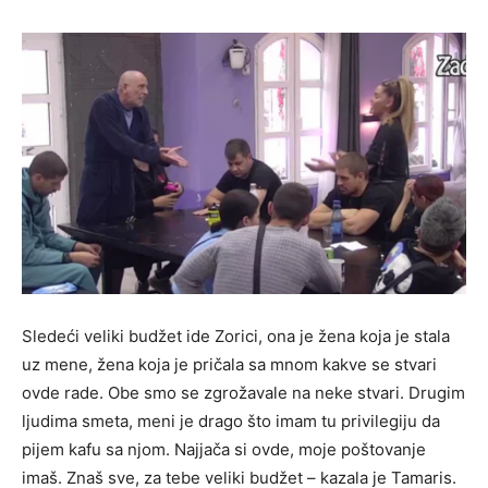
Sledeći veliki budžet ide Zorici, ona je žena koja je stala
uz mene, žena koja je pričala sa mnom kakve se stvari
ovde rade. Obe smo se zgrožavale na neke stvari. Drugim
ljudima smeta, meni je drago što imam tu privilegiju da
pijem kafu sa njom. Najjača si ovde, moje poštovanje
imaš. Znaš sve, za tebe veliki budžet – kazala je Tamaris.