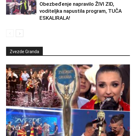
Obezbeđenje napravilo ŽIVI ZID,
voditeljka napustila program, TUČA
ESKALIRALA!
Zvezde Granda