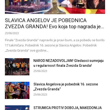
SLAVICA ANGELOV JE POBEDNICA
ZVEZDA GRANDA! Evo koja top nagrada je...
25/06/2023
Finale "Zvezda Granda" napravilo je pravi bum, a za pobedu se borilo
17 takmičara. Pobednik 16. sezone je Slavica Angelov. Pobednik
„Zvezda Granda“ ove godine...
NAROD NEZADOVOLJAN! Gledaoci sumnjaju
u regularnost finala Zvezda Granda!
25/06/2023
Slavica Angelova je pobednik 16. sezone
„Zvezda Granda“
25/06/2023
STRUMICA PROTIV DOBOJA, MAKEDONIJA