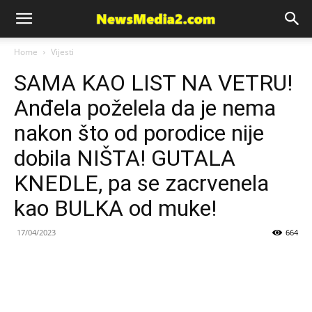
News
Home
Vijesti
SAMA KAO LIST NA VETRU!
Media
Anđela poželela da je nema
nakon što od porodice nije
dobila NIŠTA! GUTALA
KNEDLE, pa se zacrvenela
kao BULKA od muke!
17/04/2023
664