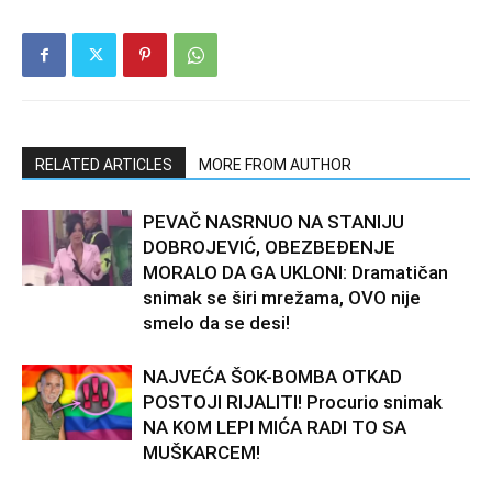
RELATED ARTICLES
MORE FROM AUTHOR
PEVAČ NASRNUO NA STANIJU
DOBROJEVIĆ, OBEZBEĐENJE
MORALO DA GA UKLONI: Dramatičan
snimak se širi mrežama, OVO nije
smelo da se desi!
NAJVEĆA ŠOK-BOMBA OTKAD
POSTOJI RIJALITI! Procurio snimak
NA KOM LEPI MIĆA RADI TO SA
MUŠKARCEM!