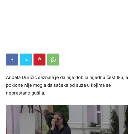
Anđela Đuričić saznala je da nije dobila nijednu čestitku, a
poklone nije mogla da sačeka od suza u kojima se
neprestano gušila.