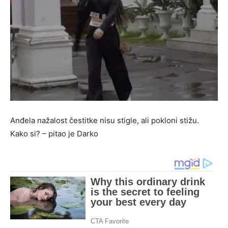
Anđela nažalost čestitke nisu stigle, ali pokloni stižu.
Kako si? – pitao je Darko