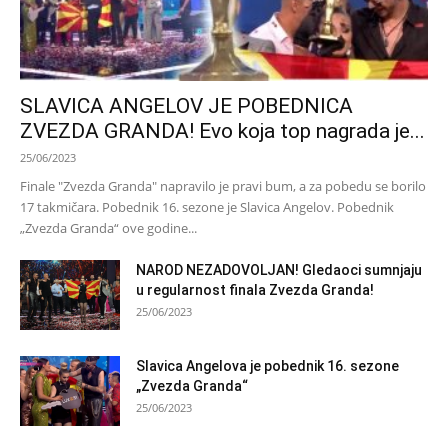
SLAVICA ANGELOV JE POBEDNICA
ZVEZDA GRANDA! Evo koja top nagrada je...
25/06/2023
Finale "Zvezda Granda" napravilo je pravi bum, a za pobedu se borilo
17 takmičara. Pobednik 16. sezone je Slavica Angelov. Pobednik
„Zvezda Granda“ ove godine...
NAROD NEZADOVOLJAN! Gledaoci sumnjaju
u regularnost finala Zvezda Granda!
25/06/2023
Slavica Angelova je pobednik 16. sezone
„Zvezda Granda“
25/06/2023