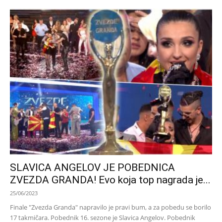
SLAVICA ANGELOV JE POBEDNICA
ZVEZDA GRANDA! Evo koja top nagrada je...
25/06/2023
Finale "Zvezda Granda" napravilo je pravi bum, a za pobedu se borilo
17 takmičara. Pobednik 16. sezone je Slavica Angelov. Pobednik