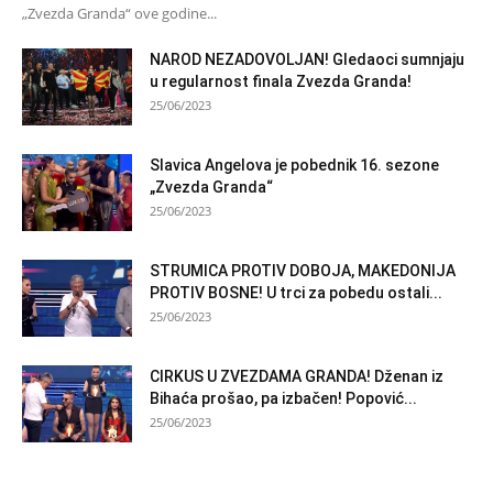
„Zvezda Granda“ ove godine...
NAROD NEZADOVOLJAN! Gledaoci sumnjaju
u regularnost finala Zvezda Granda!
25/06/2023
Slavica Angelova je pobednik 16. sezone
„Zvezda Granda“
25/06/2023
STRUMICA PROTIV DOBOJA, MAKEDONIJA
PROTIV BOSNE! U trci za pobedu ostali...
25/06/2023
CIRKUS U ZVEZDAMA GRANDA! Dženan iz
Bihaća prošao, pa izbačen! Popović...
25/06/2023