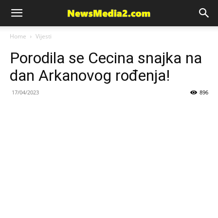
News
Home
Vijesti
Porodila se Cecina snajka na
Media
dan Arkanovog rođenja!
17/04/2023
896