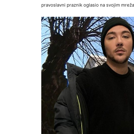
pravoslavni praznik oglasio na svojim mrež