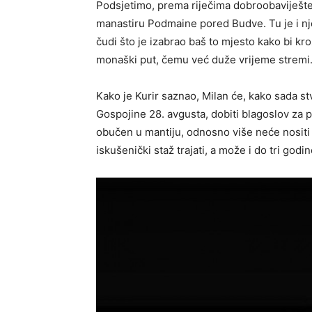
Podsjetimo, prema riječima dobroobaviješte
manastiru Podmaine pored Budve. Tu je i njeg
čudi što je izabrao baš to mjesto kako bi kr
monaški put, čemu već duže vrijeme stremi
Kako je Kurir saznao, Milan će, kako sada stv
Gospojine 28. avgusta, dobiti blagoslov za p
obučen u mantiju, odnosno više neće nositi 
iskušenički staž trajati, a može i do tri god