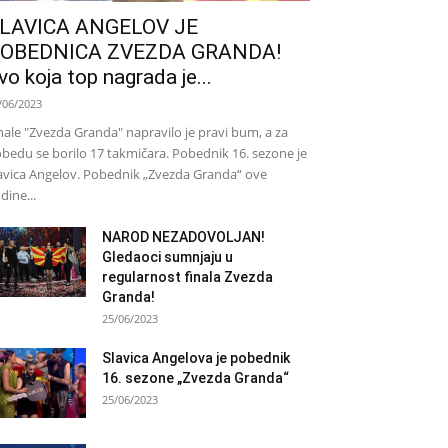
LAVICA ANGELOV JE
OBEDNICA ZVEZDA GRANDA!
vo koja top nagrada je...
/06/2023
nale "Zvezda Granda" napravilo je pravi bum, a za
bedu se borilo 17 takmičara. Pobednik 16. sezone je
avica Angelov. Pobednik „Zvezda Granda“ ove
dine...
NAROD NEZADOVOLJAN!
Gledaoci sumnjaju u
regularnost finala Zvezda
Granda!
25/06/2023
Slavica Angelova je pobednik
16. sezone „Zvezda Granda“
25/06/2023