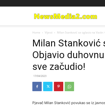
Ne
Home
Vijesti
Milan Stanković se oglasio na Vaskr: 
Med
Milan Stanković 
Objavio duhovnu 
sve začudio!
17/04/2023
Pjevač Milan Stanković povukao se iz javnos