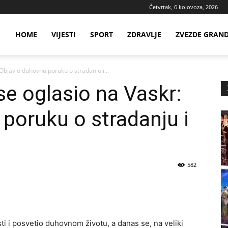
Četvrtak, 6 kolovoza, 2026
ws
HOME
VIJESTI
SPORT
ZDRAVLJE
ZVEZDE GRAN
Objavio duhovnu poruku o stradanju i...
ia
se oglasio na Vaskr:
poruku o stradanju i
582
ti i posvetio duhovnom životu, a danas se, na veliki