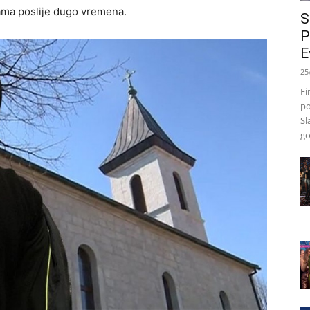
ama poslije dugo vremena.
S
P
E
25
Fi
po
Sl
go