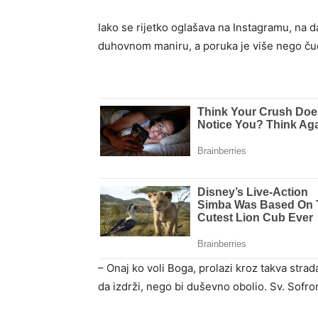
Iako se rijetko oglašava na Instagramu, na da
duhovnom maniru, a poruka je više nego čudn
– Onaj ko voli Boga, prolazi kroz takva str
da izdrži, nego bi duševno obolio. Sv. Sofro