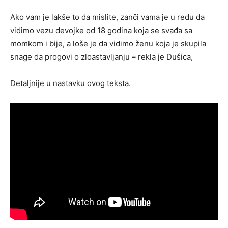
Ako vam je lakše to da mislite, zanči vama je u redu da
vidimo vezu devojke od 18 godina koja se svađa sa
momkom i bije, a loše je da vidimo ženu koja je skupila
snage da progovi o zloastavljanju – rekla je Dušica,
Detaljnije u nastavku ovog teksta.