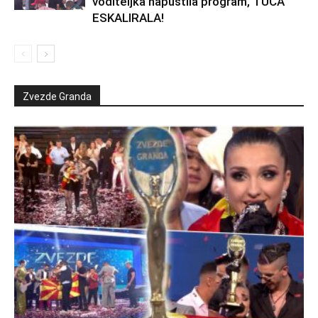
voditeljka napustila program, TUČA
ESKALIRALA!
Zvezde Granda