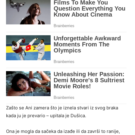
Zašto se Ani zamera što je iznela stvari iz svog braka
kada ju je prevario – upitala je Dušica.
Ona je mogla da sačeka da izađe ili da završi to ranije,