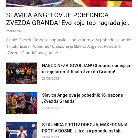
SLAVICA ANGELOV JE POBEDNICA
ZVEZDA GRANDA! Evo koja top nagrada je...
25/06/2023
Finale "Zvezda Granda" napravilo je pravi bum, a za pobedu se borilo
17 takmičara. Pobednik 16. sezone je Slavica Angelov. Pobednik
„Zvezda Granda“ ove godine...
NAROD NEZADOVOLJAN! Gledaoci sumnjaju
u regularnost finala Zvezda Granda!
25/06/2023
Slavica Angelova je pobednik 16. sezone
„Zvezda Granda“
25/06/2023
STRUMICA PROTIV DOBOJA, MAKEDONIJA
PROTIV BOSNE! U trci za pobedu ostali...
25/06/2023