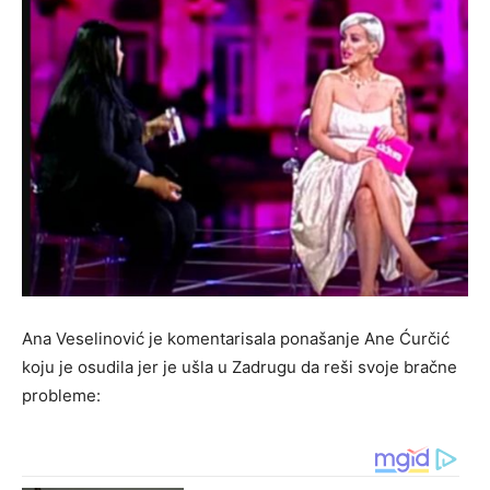
Ana Veselinović je komentarisala ponašanje Ane Ćurčić
koju je osudila jer je ušla u Zadrugu da reši svoje bračne
probleme: