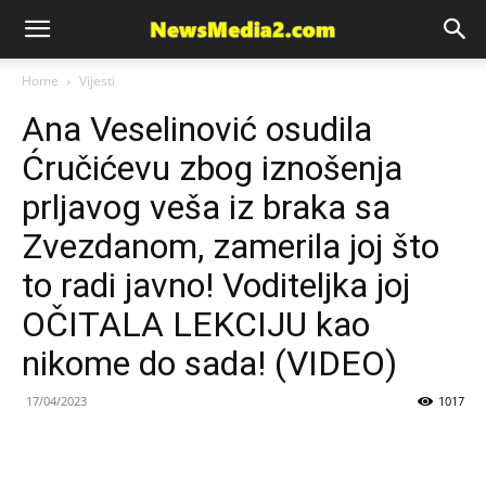
News
Home
Vijesti
Ana Veselinović osudila
Media
Ćručićevu zbog iznošenja
prljavog veša iz braka sa
Zvezdanom, zamerila joj što
to radi javno! Voditeljka joj
OČITALA LEKCIJU kao
nikome do sada! (VIDEO)
17/04/2023
1017