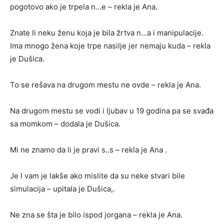
pogotovo ako je trpela n…e – rekla je Ana.
Znate li neku ženu koja je bila žrtva n…a i manipulacije.
Ima mnogo žena koje trpe nasilje jer nemaju kuda – rekla
je Dušica.
To se rešava na drugom mestu ne ovde – rekla je Ana.
Na drugom mestu se vodi i ljubav u 19 godina pa se svađa
sa momkom – dodala je Dušica.
Mi ne znamo da li je pravi s..s – rekla je Ana .
Je l vam je lakše ako mislite da su neke stvari bile
simulacija – upitala je Dušica,.
Ne zna se šta je bilo ispod jorgana – rekla je Ana.