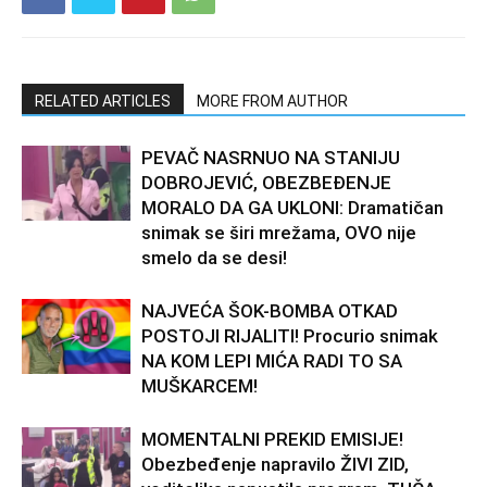
RELATED ARTICLES
MORE FROM AUTHOR
PEVAČ NASRNUO NA STANIJU
DOBROJEVIĆ, OBEZBEĐENJE
MORALO DA GA UKLONI: Dramatičan
snimak se širi mrežama, OVO nije
smelo da se desi!
NAJVEĆA ŠOK-BOMBA OTKAD
POSTOJI RIJALITI! Procurio snimak
NA KOM LEPI MIĆA RADI TO SA
MUŠKARCEM!
MOMENTALNI PREKID EMISIJE!
Obezbeđenje napravilo ŽIVI ZID,