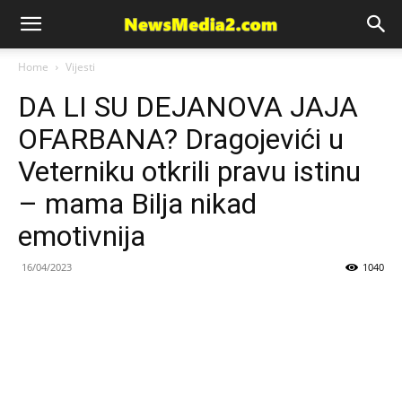
News
Home
Vijesti
DA LI SU DEJANOVA JAJA
Media
OFARBANA? Dragojevići u
Veterniku otkrili pravu istinu
– mama Bilja nikad
emotivnija
16/04/2023
1040