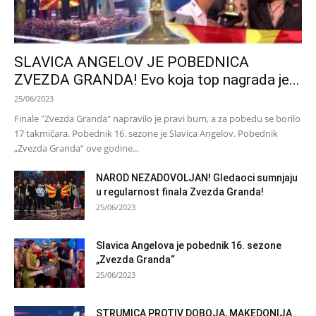
SLAVICA ANGELOV JE POBEDNICA
ZVEZDA GRANDA! Evo koja top nagrada je...
25/06/2023
Finale "Zvezda Granda" napravilo je pravi bum, a za pobedu se borilo
17 takmičara. Pobednik 16. sezone je Slavica Angelov. Pobednik
„Zvezda Granda“ ove godine...
NAROD NEZADOVOLJAN! Gledaoci sumnjaju
u regularnost finala Zvezda Granda!
25/06/2023
Slavica Angelova je pobednik 16. sezone
„Zvezda Granda“
25/06/2023
STRUMICA PROTIV DOBOJA, MAKEDONIJA