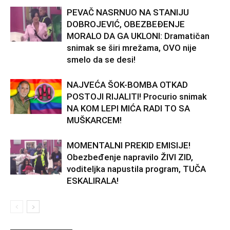
PEVAČ NASRNUO NA STANIJU
DOBROJEVIĆ, OBEZBEĐENJE
MORALO DA GA UKLONI: Dramatičan
snimak se širi mrežama, OVO nije
smelo da se desi!
NAJVEĆA ŠOK-BOMBA OTKAD
POSTOJI RIJALITI! Procurio snimak
NA KOM LEPI MIĆA RADI TO SA
MUŠKARCEM!
MOMENTALNI PREKID EMISIJE!
Obezbeđenje napravilo ŽIVI ZID,
voditeljka napustila program, TUČA
ESKALIRALA!