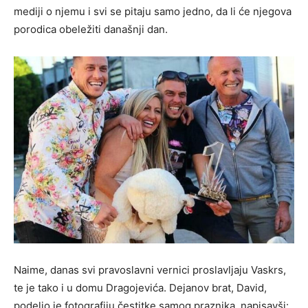
mediji o njemu i svi se pitaju samo jedno, da li će njegova
porodica obeležiti današnji dan.
Naime, danas svi pravoslavni vernici proslavljaju Vaskrs,
te je tako i u domu Dragojevića. Dejanov brat, David,
podelio je fotografiju čestitke samog praznika, napisavši: