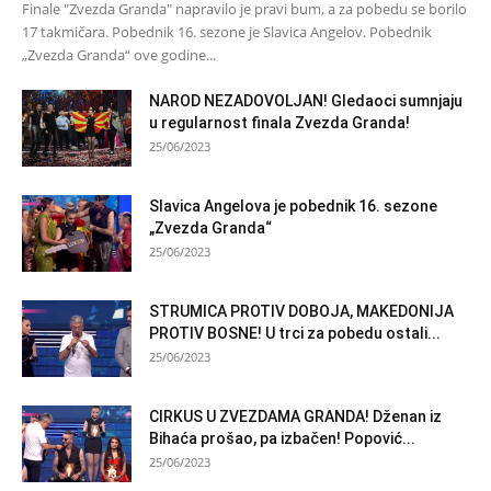
Finale "Zvezda Granda" napravilo je pravi bum, a za pobedu se borilo
17 takmičara. Pobednik 16. sezone je Slavica Angelov. Pobednik
„Zvezda Granda“ ove godine...
NAROD NEZADOVOLJAN! Gledaoci sumnjaju
u regularnost finala Zvezda Granda!
25/06/2023
Slavica Angelova je pobednik 16. sezone
„Zvezda Granda“
25/06/2023
STRUMICA PROTIV DOBOJA, MAKEDONIJA
PROTIV BOSNE! U trci za pobedu ostali...
25/06/2023
CIRKUS U ZVEZDAMA GRANDA! Dženan iz
Bihaća prošao, pa izbačen! Popović...
25/06/2023