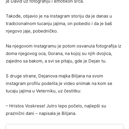
je David uz fotografiju i emotikon srca.
Takođe, objavio je na instagram storiju da je danas u
tradicionalnom tucanju jajima, on pobedio i da je baš
njegovo jaje, pobedničko.
Na njegovom instagramu je potom osvanula fotografija iz
doma njegovog oca, Gorana, na kojoj su njih dvojica,
zajedno sa bakom, a svi se pitaju, gde je Dejan tu.
S druge strane, Dejanova majka Biljana na svom
instagram profilu podelila je video snimak na kom se
tucaju jajima u Veterniku, uz čestitku:
– Hristos Voskrese! Jutro lepo počelo, najlepši su
praznični dani – napisala je Biljana.