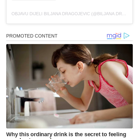
OBJAVU DIJELI BILJANA DRAGOJEVIC (@BILJANA.DRAGOJEVIC.BD)