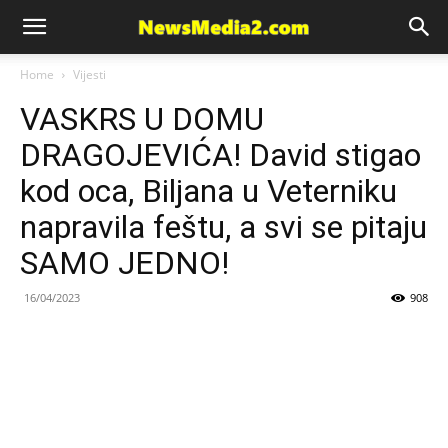
News
Home
Vijesti
VASKRS U DOMU
Media
DRAGOJEVIĆA! David stigao
kod oca, Biljana u Veterniku
napravila feštu, a svi se pitaju
SAMO JEDNO!
16/04/2023
908