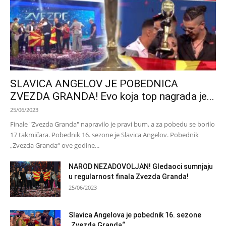
SLAVICA ANGELOV JE POBEDNICA
ZVEZDA GRANDA! Evo koja top nagrada je...
25/06/2023
Finale "Zvezda Granda" napravilo je pravi bum, a za pobedu se borilo
17 takmičara. Pobednik 16. sezone je Slavica Angelov. Pobednik
„Zvezda Granda“ ove godine...
NAROD NEZADOVOLJAN! Gledaoci sumnjaju
u regularnost finala Zvezda Granda!
25/06/2023
Slavica Angelova je pobednik 16. sezone
„Zvezda Granda“