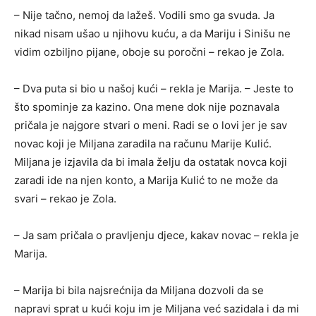
– Nije tačno, nemoj da lažeš. Vodili smo ga svuda. Ja
nikad nisam ušao u njihovu kuću, a da Mariju i Sinišu ne
vidim ozbiljno pijane, oboje su poročni – rekao je Zola.
– Dva puta si bio u našoj kući – rekla je Marija. – Jeste to
što spominje za kazino. Ona mene dok nije poznavala
pričala je najgore stvari o meni. Radi se o lovi jer je sav
novac koji je Miljana zaradila na računu Marije Kulić.
Miljana je izjavila da bi imala želju da ostatak novca koji
zaradi ide na njen konto, a Marija Kulić to ne može da
svari – rekao je Zola.
– Ja sam pričala o pravljenju djece, kakav novac – rekla je
Marija.
– Marija bi bila najsrećnija da Miljana dozvoli da se
napravi sprat u kući koju im je Miljana već sazidala i da mi