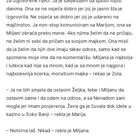
za izgovorene riječi. Ja je savjetujem da spusti loptu
danima. Ona se ne osjeća dobro jer joj je jasno šta je
izgovorila. Ne osjeća se dobro jer joj je udareno na
majčinstvo. Ja non-stop komuniciram sa Marijom, ona se
Miljani obraća preko mene. Ako njima želim da ne pričaju,
ne želim ni sebi da pričam sa svojom majkom. Ona misli
da ja želim da njih dve imaju takav odnos, samo kad se
spomene moje ime da ne komentarišu. Miljana je najbolja
i lutkica kad nije sa mnom, kad je sa mnom je najgora i
najbolesnija kćerka, monstrum majka – rekao je Zola.
– Ja ne bih smjela da ostavim Željka, tebe i Miljanu da
ostavim same i da odem na odnos, a sa Nenadom sam
mogla jer imam povjerenja. Žena ga je čuvala dok idete u
kazino u Soko Banji – rekla je Marija.
– Notorna laž. Nikad – rekla je Miljana.