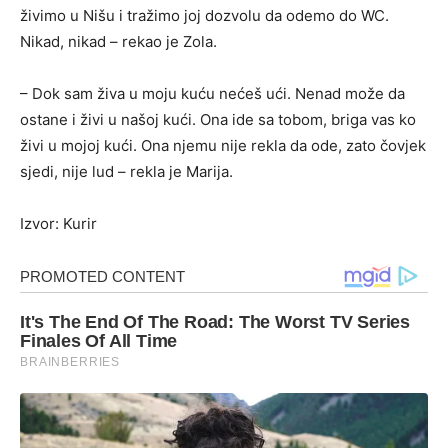
živimo u Nišu i tražimo joj dozvolu da odemo do WC.
Nikad, nikad – rekao je Zola.
– Dok sam živa u moju kuću nećeš ući. Nenad može da
ostane i živi u našoj kući. Ona ide sa tobom, briga vas ko
živi u mojoj kući. Ona njemu nije rekla da ode, zato čovjek
sjedi, nije lud – rekla je Marija.
Izvor: Kurir