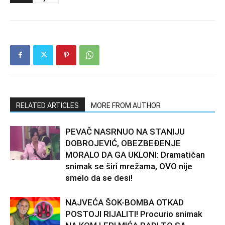
RELATED ARTICLES
MORE FROM AUTHOR
PEVAČ NASRNUO NA STANIJU
DOBROJEVIĆ, OBEZBEĐENJE
MORALO DA GA UKLONI: Dramatičan
snimak se širi mrežama, OVO nije
smelo da se desi!
NAJVEĆA ŠOK-BOMBA OTKAD
POSTOJI RIJALITI! Procurio snimak