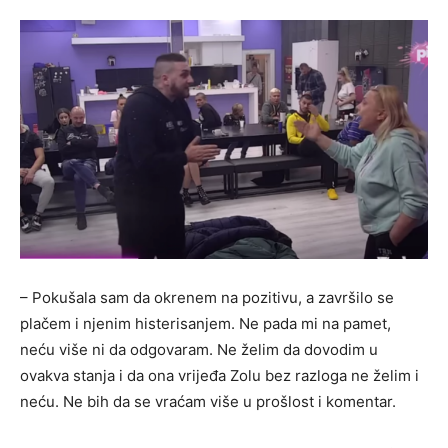
– Pokušala sam da okrenem na pozitivu, a završilo se
plačem i njenim histerisanjem. Ne pada mi na pamet,
neću više ni da odgovaram. Ne želim da dovodim u
ovakva stanja i da ona vrijeđa Zolu bez razloga ne želim i
neću. Ne bih da se vraćam više u prošlost i komentar.