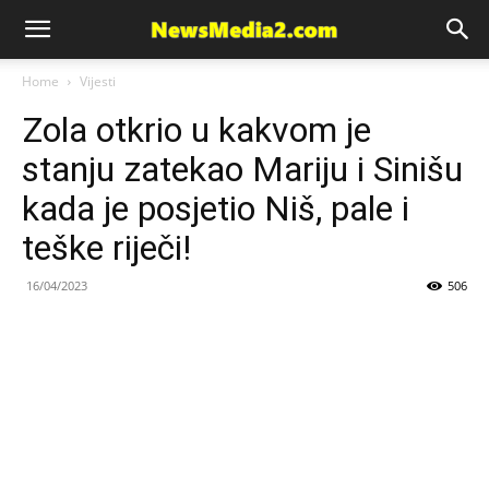
News
Home
Vijesti
Zola otkrio u kakvom je
Media
stanju zatekao Mariju i Sinišu
kada je posjetio Niš, pale i
teške riječi!
16/04/2023
506