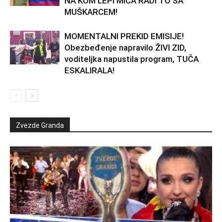
NA KOM LEPI MIĆA RADI TO SA
MUŠKARCEM!
MOMENTALNI PREKID EMISIJE!
Obezbeđenje napravilo ŽIVI ZID,
voditeljka napustila program, TUČA
ESKALIRALA!
Zvezde Granda