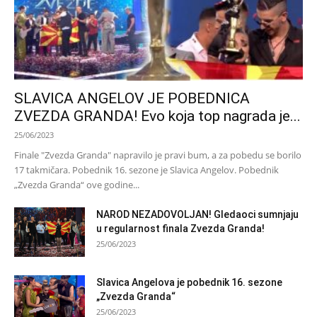
SLAVICA ANGELOV JE POBEDNICA
ZVEZDA GRANDA! Evo koja top nagrada je...
25/06/2023
Finale "Zvezda Granda" napravilo je pravi bum, a za pobedu se borilo
17 takmičara. Pobednik 16. sezone je Slavica Angelov. Pobednik
„Zvezda Granda“ ove godine...
NAROD NEZADOVOLJAN! Gledaoci sumnjaju
u regularnost finala Zvezda Granda!
25/06/2023
Slavica Angelova je pobednik 16. sezone
„Zvezda Granda“
25/06/2023