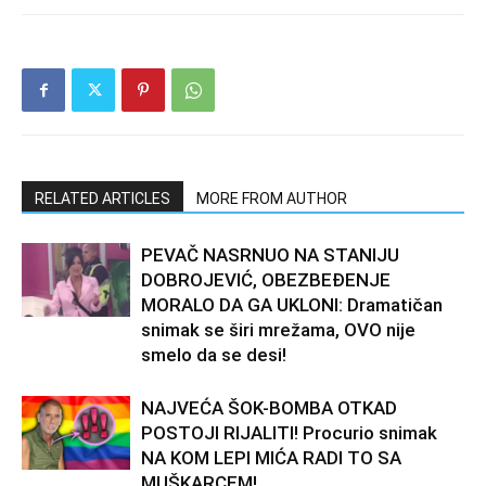
RELATED ARTICLES
MORE FROM AUTHOR
PEVAČ NASRNUO NA STANIJU
DOBROJEVIĆ, OBEZBEĐENJE
MORALO DA GA UKLONI: Dramatičan
snimak se širi mrežama, OVO nije
smelo da se desi!
NAJVEĆA ŠOK-BOMBA OTKAD
POSTOJI RIJALITI! Procurio snimak
NA KOM LEPI MIĆA RADI TO SA
MUŠKARCEM!