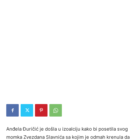
Anđela Đuričić je došla u izoalciju kako bi posetila svog
momka Zvezdana Slavnića sa kojim je odmah krenula da