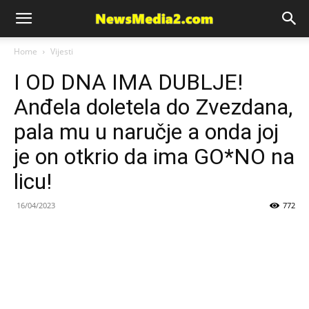
News
Home
Vijesti
I OD DNA IMA DUBLJE!
Media
Anđela doletela do Zvezdana,
pala mu u naručje a onda joj
je on otkrio da ima GO*NO na
licu!
16/04/2023
772