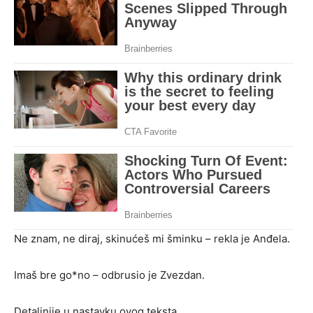
Ne znam, ne diraj, skinućeš mi šminku – rekla je Anđela.
Imaš bre go*no – odbrusio je Zvezdan.
Detaljnije u nastavku ovog teksta.