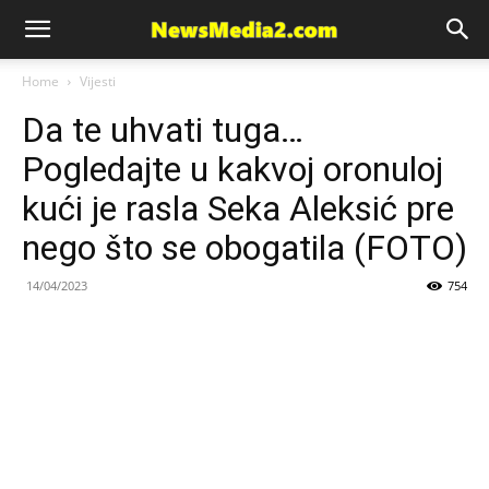
News
Home
Vijesti
Da te uhvati tuga…
Media
Pogledajte u kakvoj oronuloj
kući je rasla Seka Aleksić pre
nego što se obogatila (FOTO)
14/04/2023
754