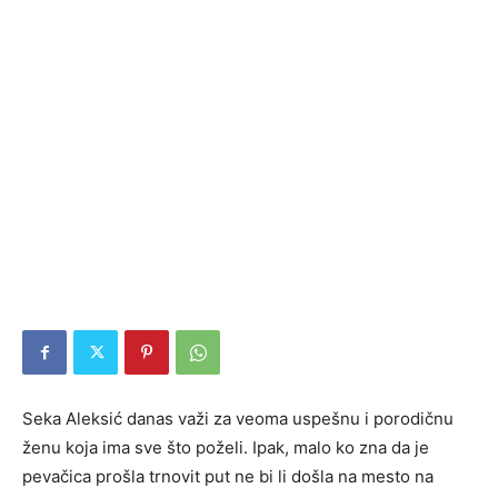
Seka Aleksić danas važi za veoma uspešnu i porodičnu
ženu koja ima sve što poželi. Ipak, malo ko zna da je
pevačica prošla trnovit put ne bi li došla na mesto na