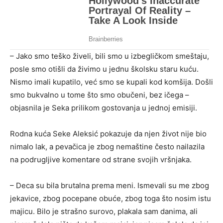
– Jako smo teško živeli, bili smo u izbegličkom smeštaju,
posle smo otišli da živimo u jednu školsku staru kuću.
Nismo imali kupatilo, već smo se kupali kod komšija. Došli
smo bukvalno u tome što smo obučeni, bez ičega –
objasnila je Seka prilikom gostovanja u jednoj emisiji.
Rodna kuća Seke Aleksić pokazuje da njen život nije bio
nimalo lak, a pevačica je zbog nemaštine često nailazila
na podrugljive komentare od strane svojih vršnjaka.
– Deca su bila brutalna prema meni. Ismevali su me zbog
jekavice, zbog pocepane obuće, zbog toga što nosim istu
majicu. Bilo je strašno surovo, plakala sam danima, ali