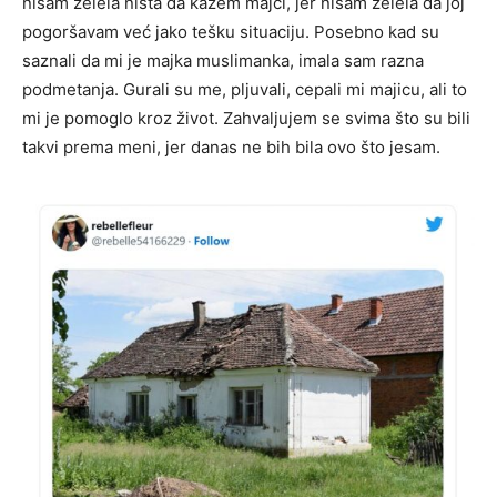
nisam želela ništa da kažem majci, jer nisam želela da joj
pogoršavam već jako tešku situaciju. Posebno kad su
saznali da mi je majka muslimanka, imala sam razna
podmetanja. Gurali su me, pljuvali, cepali mi majicu, ali to
mi je pomoglo kroz život. Zahvaljujem se svima što su bili
takvi prema meni, jer danas ne bih bila ovo što jesam.