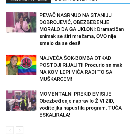
PEVAČ NASRNUO NA STANIJU
DOBROJEVIĆ, OBEZBEĐENJE
MORALO DA GA UKLONI: Dramatičan
snimak se širi mrežama, OVO nije
smelo da se desi!
NAJVEĆA ŠOK-BOMBA OTKAD
POSTOJI RIJALITI! Procurio snimak
NA KOM LEPI MIĆA RADI TO SA
MUŠKARCEM!
MOMENTALNI PREKID EMISIJE!
Obezbeđenje napravilo ŽIVI ZID,
voditeljka napustila program, TUČA
ESKALIRALA!