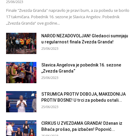
25/06/2023
Finale "Zvezda Granda" napravilo je pravi bum, a za pobedu se borilo
17 takmičara. Pobednik 16. sezone je Slavica Angelov. Pobednik
„Zvezda Granda“ ove godine...
NAROD NEZADOVOLJAN! Gledaoci sumnjaju
u regularnost finala Zvezda Granda!
25/06/2023
Slavica Angelova je pobednik 16. sezone
„Zvezda Granda“
25/06/2023
STRUMICA PROTIV DOBOJA, MAKEDONIJA
PROTIV BOSNE! U trci za pobedu ostali...
25/06/2023
CIRKUS U ZVEZDAMA GRANDA! Dženan iz
Bihaća prošao, pa izbačen! Popović...
25/06/2023