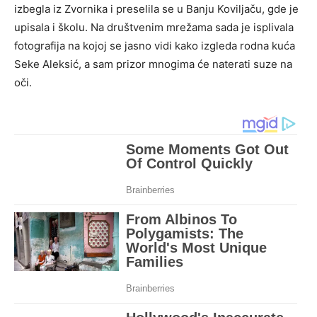
izbegla iz Zvornika i preselila se u Banju Koviljaču, gde je
upisala i školu. Na društvenim mrežama sada je isplivala
fotografija na kojoj se jasno vidi kako izgleda rodna kuća
Seke Aleksić, a sam prizor mnogima će naterati suze na
oči.