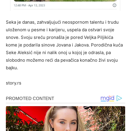
Seka je danas, zahvaljujući neospornom talentu i trudu
uloženom u pesme i karijeru, uspela da ostvari svoje
snove. Svoju sreću pronašla je pored Veljka Piljikića
kome je podarila sinove Jovana i Jakova. Porodična kuća
Seke Aleksić nije ni nalik onoj u kojoj je odrasla, pa
slobodno možemo reći da pevačica konačno živi svoju
bajku.
story.rs