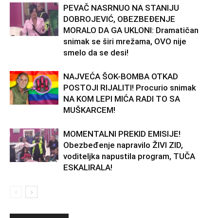
PEVAČ NASRNUO NA STANIJU
DOBROJEVIĆ, OBEZBEĐENJE
MORALO DA GA UKLONI: Dramatičan
snimak se širi mrežama, OVO nije
smelo da se desi!
NAJVEĆA ŠOK-BOMBA OTKAD
POSTOJI RIJALITI! Procurio snimak
NA KOM LEPI MIĆA RADI TO SA
MUŠKARCEM!
MOMENTALNI PREKID EMISIJE!
Obezbeđenje napravilo ŽIVI ZID,
voditeljka napustila program, TUČA
ESKALIRALA!