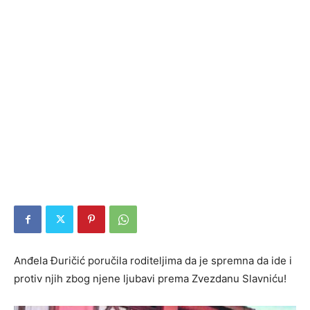
Anđela Đuričić poručila roditeljima da je spremna da ide i
protiv njih zbog njene ljubavi prema Zvezdanu Slavniću!