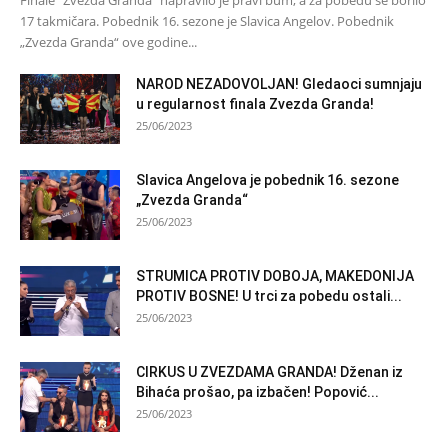
Finale "Zvezda Granda" napravilo je pravi bum, a za pobedu se borilo
17 takmičara. Pobednik 16. sezone je Slavica Angelov. Pobednik
„Zvezda Granda“ ove godine...
NAROD NEZADOVOLJAN! Gledaoci sumnjaju
u regularnost finala Zvezda Granda!
25/06/2023
Slavica Angelova je pobednik 16. sezone
„Zvezda Granda“
25/06/2023
STRUMICA PROTIV DOBOJA, MAKEDONIJA
PROTIV BOSNE! U trci za pobedu ostali...
25/06/2023
CIRKUS U ZVEZDAMA GRANDA! Dženan iz
Bihaća prošao, pa izbačen! Popović...
25/06/2023