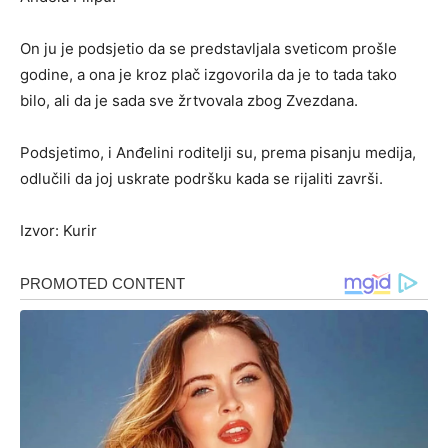
On ju je podsjetio da se predstavljala sveticom prošle
godine, a ona je kroz plač izgovorila da je to tada tako
bilo, ali da je sada sve žrtvovala zbog Zvezdana.
Podsjetimo, i Anđelini roditelji su, prema pisanju medija,
odlučili da joj uskrate podršku kada se rijaliti završi.
Izvor: Kurir