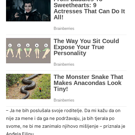
– Ja ne bih poslušala svoje roditelje. Da mi kažu da on
nije za mene i da ga ne podržavaju, ja bih tjerala po
svome, ne bi me zanimalo njihovo mišljenje – priznala je
Anđela Filipu.