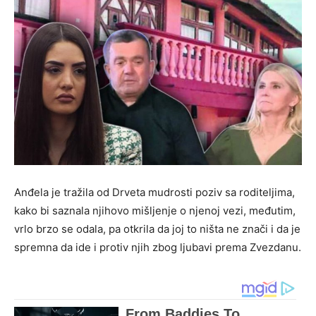
Anđela je tražila od Drveta mudrosti poziv sa roditeljima,
kako bi saznala njihovo mišljenje o njenoj vezi, međutim,
vrlo brzo se odala, pa otkrila da joj to ništa ne znači i da je
spremna da ide i protiv njih zbog ljubavi prema Zvezdanu.