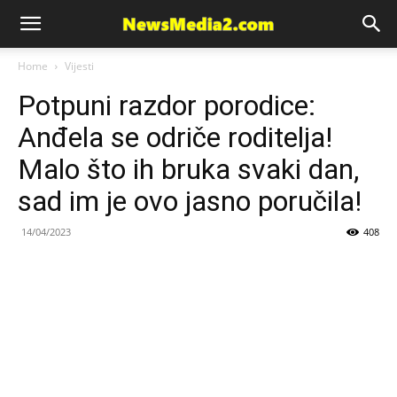
News
Home
Vijesti
Potpuni razdor porodice:
Media
Anđela se odriče roditelja!
Malo što ih bruka svaki dan,
sad im je ovo jasno poručila!
14/04/2023
408