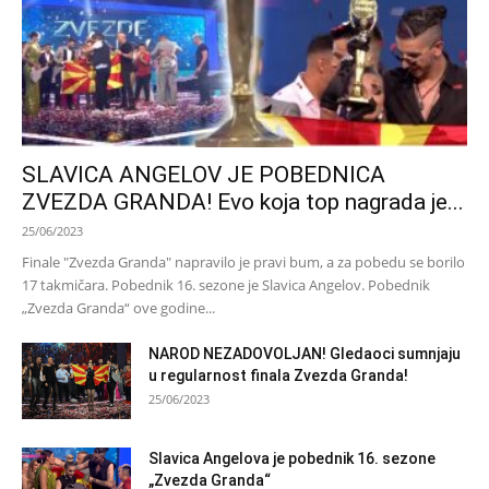
SLAVICA ANGELOV JE POBEDNICA
ZVEZDA GRANDA! Evo koja top nagrada je...
25/06/2023
Finale "Zvezda Granda" napravilo je pravi bum, a za pobedu se borilo
17 takmičara. Pobednik 16. sezone je Slavica Angelov. Pobednik
„Zvezda Granda“ ove godine...
NAROD NEZADOVOLJAN! Gledaoci sumnjaju
u regularnost finala Zvezda Granda!
25/06/2023
Slavica Angelova je pobednik 16. sezone
„Zvezda Granda“