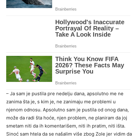
– Ja sam je pustila pre nedelju dana, apsolutno me ne
zanima šta je, s kim je, ne zanimaju me problemi u
njenom odnosu. Apsolutno sam je pustila od onog dana,
može da radi šta hoće, njen problem, ne planiram da joj
smetam niti da ih komentarišem, niti ih pratim, niti išta.
Sinoć sam htela da se našalim više zbog Zole jer vidim da