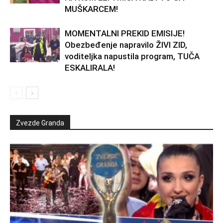
MUŠKARCEM!
MOMENTALNI PREKID EMISIJE!
Obezbeđenje napravilo ŽIVI ZID,
voditeljka napustila program, TUČA
ESKALIRALA!
Zvezde Granda