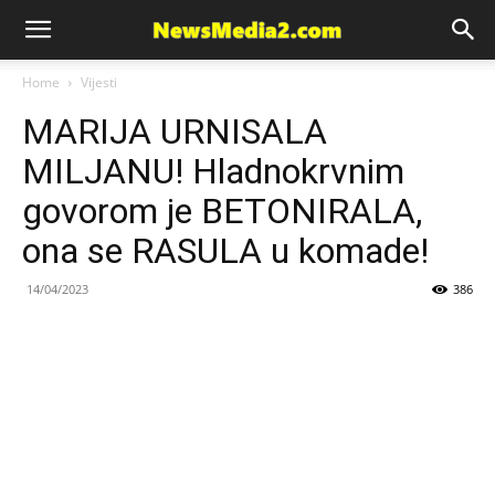
News
Home
Vijesti
MARIJA URNISALA
Media
MILJANU! Hladnokrvnim
govorom je BETONIRALA,
ona se RASULA u komade!
14/04/2023
386