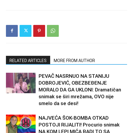
RELATED ARTICLES
MORE FROM AUTHOR
PEVAČ NASRNUO NA STANIJU
DOBROJEVIĆ, OBEZBEĐENJE
MORALO DA GA UKLONI: Dramatičan
snimak se širi mrežama, OVO nije
smelo da se desi!
NAJVEĆA ŠOK-BOMBA OTKAD
POSTOJI RIJALITI! Procurio snimak
NA KOM LEPI MIĆA RADI TO SA