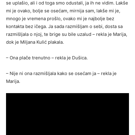
se uplašio, ali i od toga smo odustali, ja ih ne vidim. Lakše
mi je ovako, bolje se osećam, mirnija sam, lakše mi je,
mnogo je vremena prošlo, ovako mi je najbolje bez
kontakta bez ičega. Ja sada razmišljam o sebi, dosta sa
razmišljala o njoj, te brige su bile uzalud – rekla je Marija,
dok je Miljana Kulić plakala.
– Ona plače trenutno – rekla je Dušica.
– Nije ni ona razmišljala kako se osećam ja – rekla je
Marija.