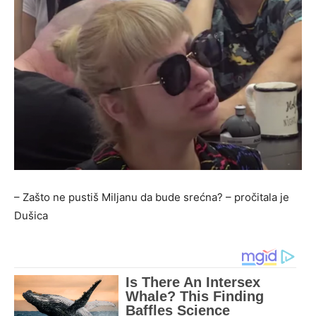
– Zašto ne pustiš Miljanu da bude srećna? – pročitala je
Dušica