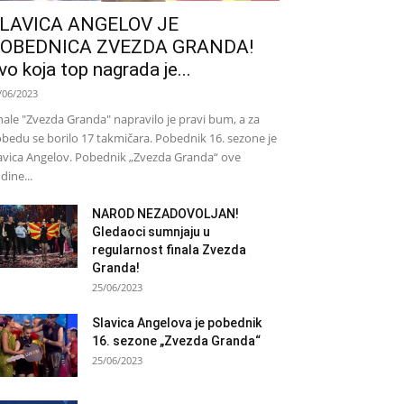
LAVICA ANGELOV JE
OBEDNICA ZVEZDA GRANDA!
vo koja top nagrada je...
/06/2023
nale "Zvezda Granda" napravilo je pravi bum, a za
bedu se borilo 17 takmičara. Pobednik 16. sezone je
avica Angelov. Pobednik „Zvezda Granda“ ove
dine...
NAROD NEZADOVOLJAN!
Gledaoci sumnjaju u
regularnost finala Zvezda
Granda!
25/06/2023
Slavica Angelova je pobednik
16. sezone „Zvezda Granda“
25/06/2023