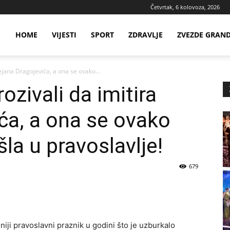
Četvrtak, 6 kolovoza, 2026
ws
HOME
VIJESTI
SPORT
ZDRAVLJE
ZVEZDE GRAN
Dejana Dragojevića, a ona se ovako...
ia
ozivali da imitira
ća, a ona se ovako
šla u pravoslavlje!
679
iji pravoslavni praznik u godini što je uzburkalo