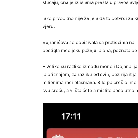
slučaju, ona je iz islama prešla u pravoslavlj
Iako prvobitno nije željela da to potvrdi za K
vjeru.
Sejranićeva se dopisivala sa pratiocima na T
postigla medijsku pažnju, a ona, poznata po 
– Velike su razlike između mene i Dejana, ja 
ja priznajem, za razliku od svih, bez rijalit
milionima radi plasmana. Bilo pa prošlo, me
svu sreću, a vi šta ćete a mislite apsolutno 