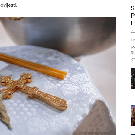
ovijesti.
S
P
E
25
Fi
po
Sl
go