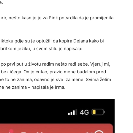
e.
urir, nešto kasnije je za Pink potvrdila da je promijenila
iktoku gdje su je optužili da kopira Dejana kako bi
britkom jeziku, u svom stilu je napisala:
po prvi put u životu radim nešto radi sebe. Vjeruj mi,
ija, bez ičega. On je ćutao, pravio mene budalom pred
ne to ne zanima, odavno je sve iza mene. Svima želim
me ne zanima – napisala je Irma.