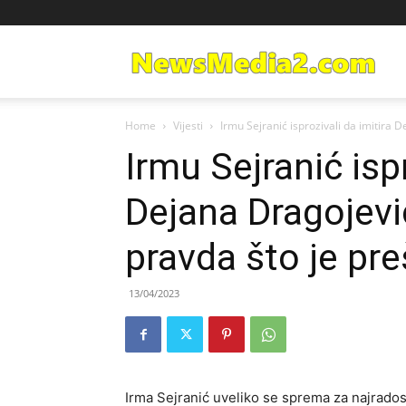
Ne
Home
Vijesti
Irmu Sejranić isprozivali da imitira 
Med
Irmu Sejranić ispr
Dejana Dragojevi
pravda što je pre
13/04/2023
Irma Sejranić uveliko se sprema za najradosn