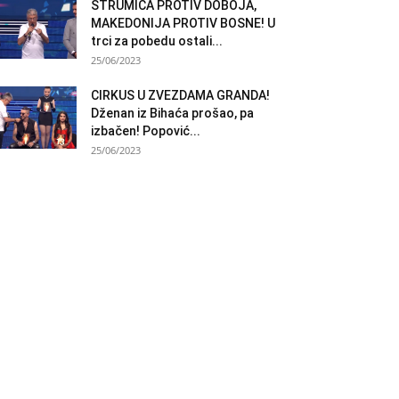
STRUMICA PROTIV DOBOJA,
MAKEDONIJA PROTIV BOSNE! U
trci za pobedu ostali...
25/06/2023
CIRKUS U ZVEZDAMA GRANDA!
Dženan iz Bihaća prošao, pa
izbačen! Popović...
25/06/2023