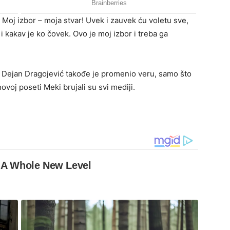
e. Moj izbor – moja stvar! Uvek i zauvek ću voletu sve,
i kakav je ko čovek. Ovo je moj izbor i treba ga
Dejan Dragojević takođe je promenio veru, samo što
ovoj poseti Meki brujali su svi mediji.