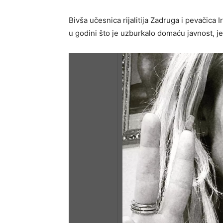
Bivša učesnica rijalitija Zadruga i pevačica 
u godini što je uzburkalo domaću javnost, je