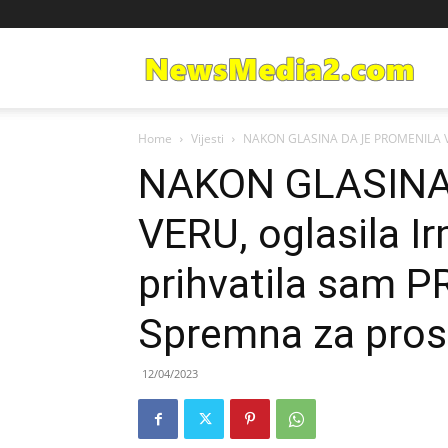
Ne
Home
Vijesti
NAKON GLASINA DA JE PROMENILA VERU, 
Med
NAKON GLASINA
VERU, oglasila Irm
prihvatila sam 
Spremna za pro
12/04/2023