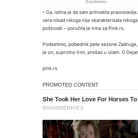
– Da, istina je da sam prihvatila pravoslavlj
vera nikad nikoga nije okarakterisala nikoga 
poštovati – poručila je Irma za Pink.rs.
Podsetimo, pobednik pete sezone Zadruge, 
je on, suprotno Irmi, prešao u islam. O Dejan
pink.rs