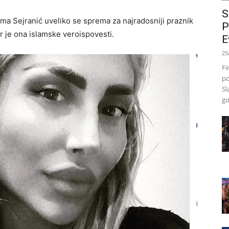
S
Irma Sejranić uveliko se sprema za najradosniji praznik
P
r je ona islamske veroispovesti.
E
25
Fi
po
Sl
go