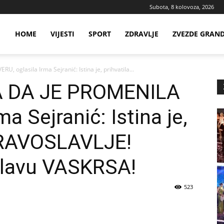
Subota, 8 kolovoza, 2026
ws
HOME
VIJESTI
SPORT
ZDRAVLJE
ZVEZDE GRAN
oglasila Irma Sejranić: Istina je, prihvatila...
ia
 DA JE PROMENILA
a Sejranić: Istina je,
PRAVOSLAVLJE!
slavu VASKRSA!
523