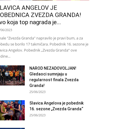
LAVICA ANGELOV JE
OBEDNICA ZVEZDA GRANDA!
vo koja top nagrada je...
/06/2023
nale "Zvezda Granda" napravilo je pravi bum, a za
bedu se borilo 17 takmičara. Pobednik 16. sezone je
avica Angelov. Pobednik „Zvezda Granda“ ove
dine...
NAROD NEZADOVOLJAN!
Gledaoci sumnjaju u
regularnost finala Zvezda
Granda!
25/06/2023
Slavica Angelova je pobednik
16. sezone „Zvezda Granda“
25/06/2023