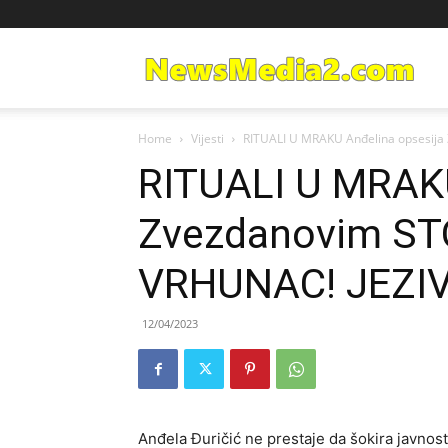
Ne
Home
Vijesti
RITUALI U MRAKU Anđelina opsesija
Med
RITUALI U MRAKU
Zvezdanovim ST
VRHUNAC! JEZIV
12/04/2023
Anđela Đuričić ne prestaje da šokira javnost