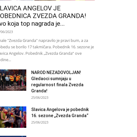
LAVICA ANGELOV JE
OBEDNICA ZVEZDA GRANDA!
vo koja top nagrada je...
/06/2023
nale "Zvezda Granda" napravilo je pravi bum, a za
bedu se borilo 17 takmičara. Pobednik 16. sezone je
avica Angelov. Pobednik „Zvezda Granda“ ove
dine...
NAROD NEZADOVOLJAN!
Gledaoci sumnjaju u
regularnost finala Zvezda
Granda!
25/06/2023
Slavica Angelova je pobednik
16. sezone „Zvezda Granda“
25/06/2023