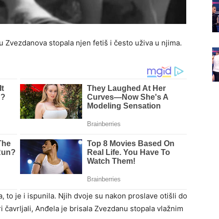
 Zvezdanova stopala njen fetiš i često uživa u njima.
to je i ispunila. Njih dvoje su nakon proslave otišli do
ri čavrljali, Anđela je brisala Zvezdanu stopala vlažnim