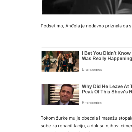
Podsetimo, Anđela je nedavno priznala da su
Tokom žurke mu je obećala i masažu stopala, 
sobe za rehabilitaciju, a dok su njihovi cime