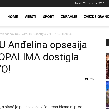
Petak, 7 kolovoza, 2026
ws
HOME
VIJESTI
SPORT
ZDRAVLJE
ZVEZDE GRAN
 Zvezdanovim STOPALIMA dostigla VRHUNAC! JEZIVO!
ia
 Anđelina opsesija
OPALIMA dostigla
O!
386
, a sinoć je pokazala da više nema blama ni pred