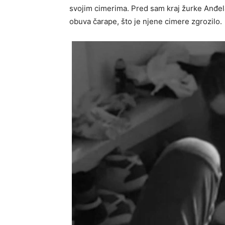
svojim cimerima. Pred sam kraj žurke Anđela
obuva čarape, što je njene cimere zgrozilo.