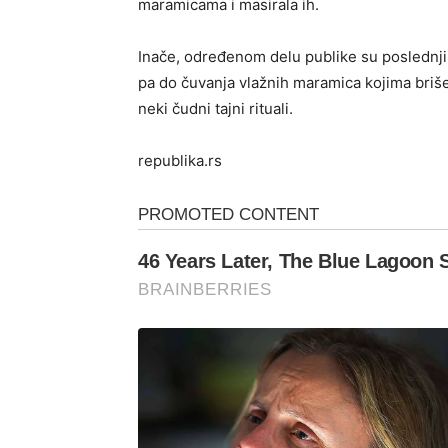
maramicama i masirala ih.
Inače, određenom delu publike su poslednjih
pa do čuvanja vlažnih maramica kojima briše 
neki čudni tajni rituali.
republika.rs