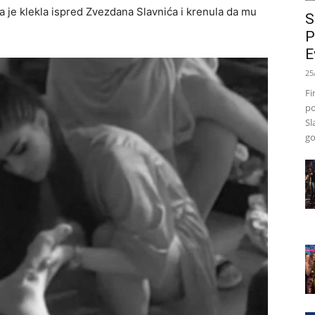
 je klekla ispred Zvezdana Slavnića i krenula da mu
S
P
E
25
Fi
po
Sl
go