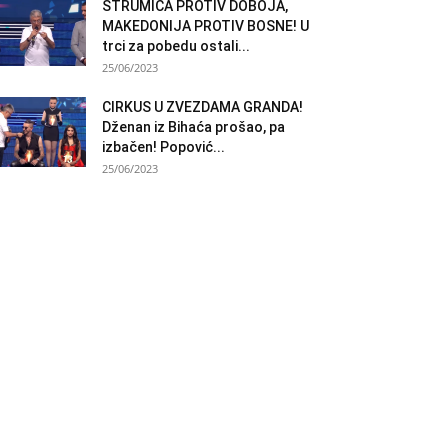
STRUMICA PROTIV DOBOJA,
MAKEDONIJA PROTIV BOSNE! U
trci za pobedu ostali...
25/06/2023
CIRKUS U ZVEZDAMA GRANDA!
Dženan iz Bihaća prošao, pa
izbačen! Popović...
25/06/2023