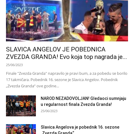
SLAVICA ANGELOV JE POBEDNICA
ZVEZDA GRANDA! Evo koja top nagrada je...
25/06/2023
Finale "Zvezda Granda" napravilo je pravi bum, a za pobedu se borilo
17 takmičara. Pobednik 16. sezone je Slavica Angelov. Pobednik
„Zvezda Granda“ ove godine...
NAROD NEZADOVOLJAN! Gledaoci sumnjaju
u regularnost finala Zvezda Granda!
25/06/2023
Slavica Angelova je pobednik 16. sezone
„Zvezda Granda“