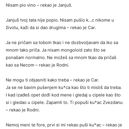
Nisam pio vino – rekao je Janjuš.
Janjuš tvoj tata nije popio. Nisam pušio k…c nikome u
životu, kaži da si dao drugima – rekao je Car.
Ja ne pričam sa tobom tkao i ne dozbvoljavam da iko sa
mnom tako priča. Ja nisam mongoloid zato što se
ponašam normalno. Ne možeš sa mnom tkao da pričaš
kao sa Necom – rekao je Rodni.
Ne mogu ti objasniti kako treba – rekao je Car.
Ja se ne bavim pušenjem ku*ca kao što ti misliš da treba.
I kad izađeš opet dođi kod mene i gledaj u cipele kao što
si i gledao u cipele. Zapamti to. Ti popuši ku*ac Zvezdanu
– rekao je Rodni.
Nemoj meni te fore, prvi si mi rekao puši ku*ac – rekao je