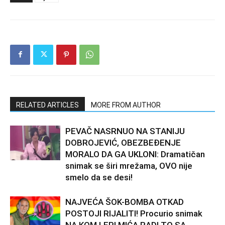
RELATED ARTICLES
MORE FROM AUTHOR
PEVAČ NASRNUO NA STANIJU
DOBROJEVIĆ, OBEZBEĐENJE
MORALO DA GA UKLONI: Dramatičan
snimak se širi mrežama, OVO nije
smelo da se desi!
NAJVEĆA ŠOK-BOMBA OTKAD
POSTOJI RIJALITI! Procurio snimak
NA KOM LEPI MIĆA RADI TO SA