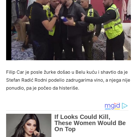
Filip Car je posle žurke došao u Belu kuću i shavtio da je
Stefan Radić Rodni podelio zadrugarima vino, a njega nije
ponudio, pa je počeo da histeriše.