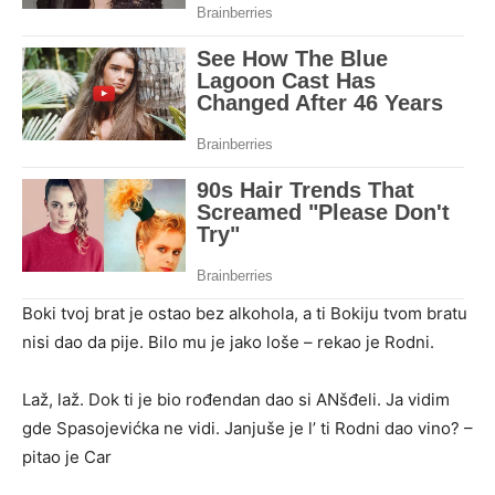
Boki tvoj brat je ostao bez alkohola, a ti Bokiju tvom bratu
nisi dao da pije. Bilo mu je jako loše – rekao je Rodni.
Laž, laž. Dok ti je bio rođendan dao si ANšđeli. Ja vidim
gde Spasojevićka ne vidi. Janjuše je l’ ti Rodni dao vino? –
pitao je Car