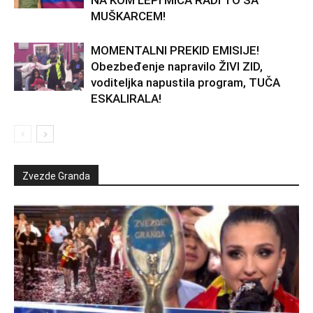
MUŠKARCEM!
MOMENTALNI PREKID EMISIJE!
Obezbeđenje napravilo ŽIVI ZID,
voditeljka napustila program, TUČA
ESKALIRALA!
Zvezde Granda