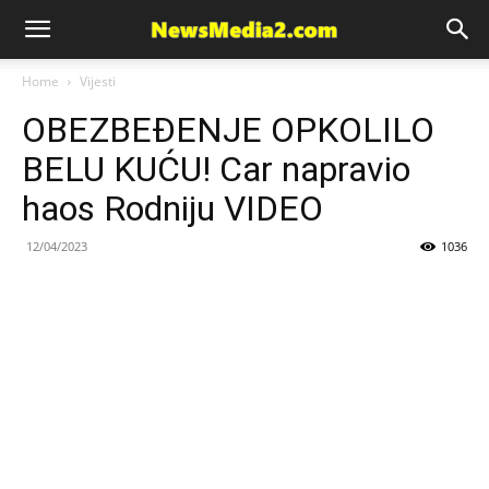
News
Home
Vijesti
OBEZBEĐENJE OPKOLILO
Media
BELU KUĆU! Car napravio
haos Rodniju VIDEO
12/04/2023
1036