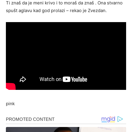
Ti znaš da je meni krivo i to moraš da znaš . Ona stvarno
spušt aglavu kad god prolazi – rekao je Zvezdan.
pink