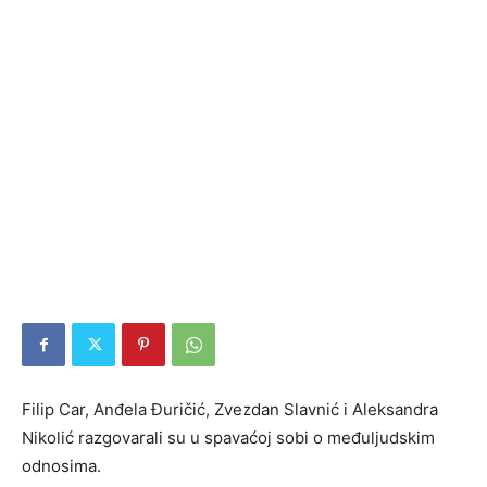
Filip Car, Anđela Đuričić, Zvezdan Slavnić i Aleksandra
Nikolić razgovarali su u spavaćoj sobi o međuljudskim
odnosima.