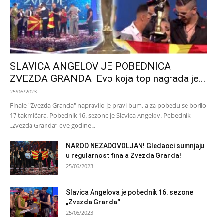
SLAVICA ANGELOV JE POBEDNICA
ZVEZDA GRANDA! Evo koja top nagrada je...
25/06/2023
Finale "Zvezda Granda" napravilo je pravi bum, a za pobedu se borilo
17 takmičara. Pobednik 16. sezone je Slavica Angelov. Pobednik
„Zvezda Granda“ ove godine...
NAROD NEZADOVOLJAN! Gledaoci sumnjaju
u regularnost finala Zvezda Granda!
25/06/2023
Slavica Angelova je pobednik 16. sezone
„Zvezda Granda“
25/06/2023