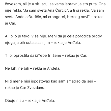
čovekom, ali je u situaciji sa vama ispravnija sto puta. Ona
nije rekla: “Ja sam sveta Ana Ćurčić”, a ti si rekla: “Ja sam
sveta Anđela Đuričić, mi crnogorci, Herceg novi” – rekao
je Car.
Ali bilo je tako, više nije. Meni da je cela porodica protiv
njega ja bih ostala sa njim – rekla je Anđela.
Ti bi oprostila da iz*ebe tri žene – rekao je Car.
Ne bih, ne bih – rekla je Anđela.
Ni ti mene nisi ispoštovao kad sam smatrao da jesi –
rekao je Car Zvezdanu.
Oboje nisu – rekla je Anđela.