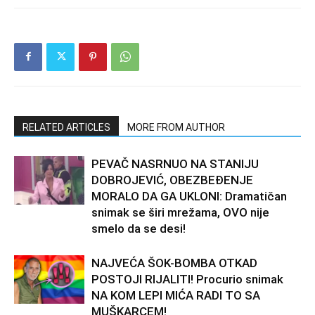
RELATED ARTICLES
MORE FROM AUTHOR
PEVAČ NASRNUO NA STANIJU
DOBROJEVIĆ, OBEZBEĐENJE
MORALO DA GA UKLONI: Dramatičan
snimak se širi mrežama, OVO nije
smelo da se desi!
NAJVEĆA ŠOK-BOMBA OTKAD
POSTOJI RIJALITI! Procurio snimak
NA KOM LEPI MIĆA RADI TO SA
MUŠKARCEM!