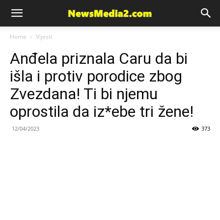
News
Home
Vijesti
Anđela priznala Caru da bi
Media
išla i protiv porodice zbog
Zvezdana! Ti bi njemu
oprostila da iz*ebe tri žene!
12/04/2023
373