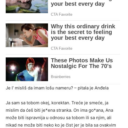
Je l’ misliš da imam lošu nameru? – pitala je Anđela
Ja sam sa tobom okej, korektan. Treće je smeće, ja
mislim da ćeš biti je*ena stranka. On ima go*ana, Ana
može biti ispravnija u odnosu sa tobom ili sa njim, ali
nikad ne može biti neko ko je čist jer je bila sa ovakvim