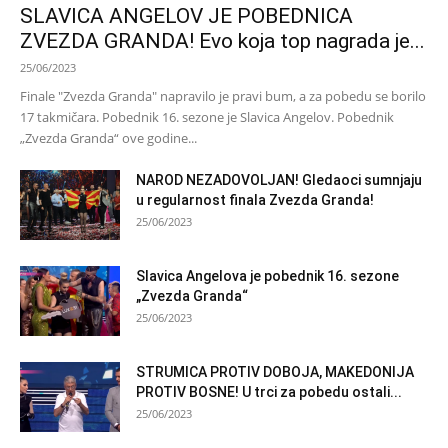
SLAVICA ANGELOV JE POBEDNICA
ZVEZDA GRANDA! Evo koja top nagrada je...
25/06/2023
Finale "Zvezda Granda" napravilo je pravi bum, a za pobedu se borilo
17 takmičara. Pobednik 16. sezone je Slavica Angelov. Pobednik
„Zvezda Granda“ ove godine...
NAROD NEZADOVOLJAN! Gledaoci sumnjaju
u regularnost finala Zvezda Granda!
25/06/2023
Slavica Angelova je pobednik 16. sezone
„Zvezda Granda“
25/06/2023
STRUMICA PROTIV DOBOJA, MAKEDONIJA
PROTIV BOSNE! U trci za pobedu ostali...
25/06/2023