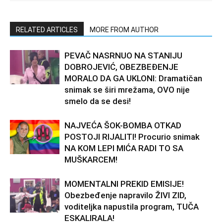
RELATED ARTICLES
MORE FROM AUTHOR
PEVAČ NASRNUO NA STANIJU
DOBROJEVIĆ, OBEZBEĐENJE
MORALO DA GA UKLONI: Dramatičan
snimak se širi mrežama, OVO nije
smelo da se desi!
NAJVEĆA ŠOK-BOMBA OTKAD
POSTOJI RIJALITI! Procurio snimak
NA KOM LEPI MIĆA RADI TO SA
MUŠKARCEM!
MOMENTALNI PREKID EMISIJE!
Obezbeđenje napravilo ŽIVI ZID,
voditeljka napustila program, TUČA
ESKALIRALA!