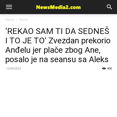
News
Home
Vijesti
‘REKAO SAM TI DA SEDNEŠ
Media
I TO JE TO’ Zvezdan prekorio
Anđelu jer plače zbog Ane,
posalo je na seansu sa Aleks
12/04/2023
408