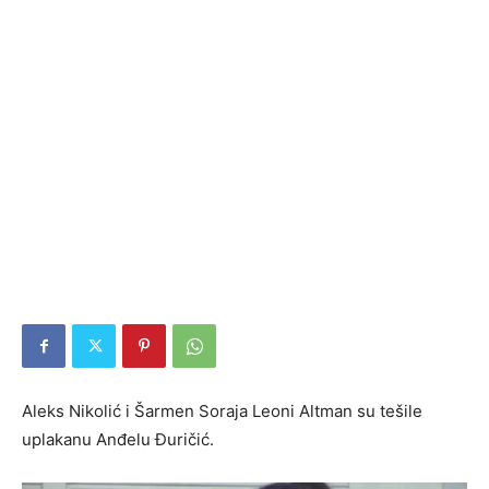
Aleks Nikolić i Šarmen Soraja Leoni Altman su tešile
uplakanu Anđelu Đuričić.