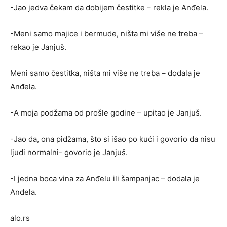
-Jao jedva čekam da dobijem čestitke – rekla je Anđela.
-Meni samo majice i bermude, ništa mi više ne treba –
rekao je Janjuš.
Meni samo čestitka, ništa mi više ne treba – dodala je
Anđela.
-A moja podžama od prošle godine – upitao je Janjuš.
-Jao da, ona pidžama, što si išao po kući i govorio da nisu
ljudi normalni- govorio je Janjuš.
-I jedna boca vina za Anđelu ili šampanjac – dodala je
Anđela.
alo.rs