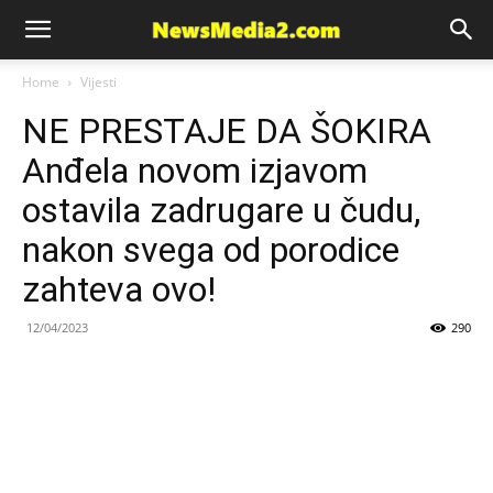
News
Home
Vijesti
NE PRESTAJE DA ŠOKIRA
Media
Anđela novom izjavom
ostavila zadrugare u čudu,
nakon svega od porodice
zahteva ovo!
12/04/2023
290