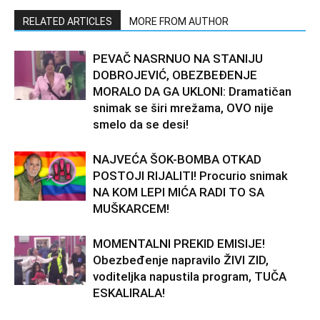
RELATED ARTICLES
MORE FROM AUTHOR
PEVAČ NASRNUO NA STANIJU
DOBROJEVIĆ, OBEZBEĐENJE
MORALO DA GA UKLONI: Dramatičan
snimak se širi mrežama, OVO nije
smelo da se desi!
NAJVEĆA ŠOK-BOMBA OTKAD
POSTOJI RIJALITI! Procurio snimak
NA KOM LEPI MIĆA RADI TO SA
MUŠKARCEM!
MOMENTALNI PREKID EMISIJE!
Obezbeđenje napravilo ŽIVI ZID,
voditeljka napustila program, TUČA
ESKALIRALA!