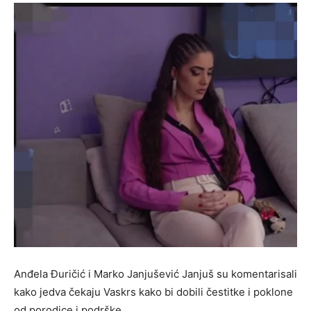
Anđela Đuričić i Marko Janjušević Janjuš su komentarisali
kako jedva čekaju Vaskrs kako bi dobili čestitke i poklone
od porodice i podrške.