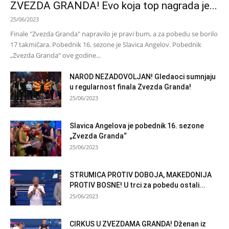
ZVEZDA GRANDA! Evo koja top nagrada je...
25/06/2023
Finale "Zvezda Granda" napravilo je pravi bum, a za pobedu se borilo
17 takmičara. Pobednik 16. sezone je Slavica Angelov. Pobednik
„Zvezda Granda“ ove godine...
NAROD NEZADOVOLJAN! Gledaoci sumnjaju
u regularnost finala Zvezda Granda!
25/06/2023
Slavica Angelova je pobednik 16. sezone
„Zvezda Granda“
25/06/2023
STRUMICA PROTIV DOBOJA, MAKEDONIJA
PROTIV BOSNE! U trci za pobedu ostali...
25/06/2023
CIRKUS U ZVEZDAMA GRANDA! Dženan iz