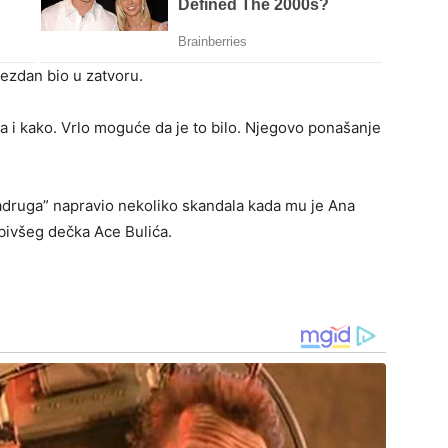
vezdan bio u zatvoru.
 i kako. Vrlo moguće da je to bilo. Njegovo ponašanje
“Zadruga” napravio nekoliko skandala kada mu je Ana
 bivšeg dečka Ace Bulića.