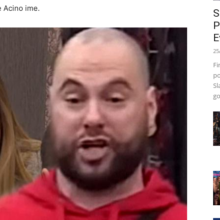
 Acino ime.
S
P
E
25
Fi
po
Sl
go