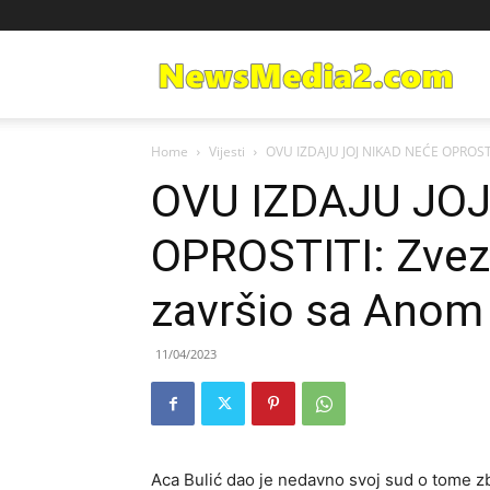
Ne
Home
Vijesti
OVU IZDAJU JOJ NIKAD NEĆE OPROSTITI
Med
OVU IZDAJU JOJ
OPROSTITI: Zvez
završio sa Anom
11/04/2023
Aca Bulić dao je nedavno svoj sud o tome 