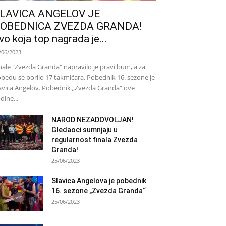
LAVICA ANGELOV JE
OBEDNICA ZVEZDA GRANDA!
vo koja top nagrada je...
/06/2023
nale "Zvezda Granda" napravilo je pravi bum, a za
bedu se borilo 17 takmičara. Pobednik 16. sezone je
avica Angelov. Pobednik „Zvezda Granda“ ove
dine...
NAROD NEZADOVOLJAN!
Gledaoci sumnjaju u
regularnost finala Zvezda
Granda!
25/06/2023
Slavica Angelova je pobednik
16. sezone „Zvezda Granda“
25/06/2023