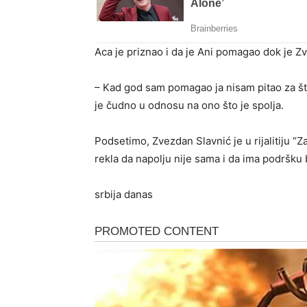
Aca je priznao i da je Ani pomagao dok je Z
– Kad god sam pomagao ja nisam pitao za šta
je čudno u odnosu na ono što je spolja.
Podsetimo, Zvezdan Slavnić je u rijalitiju 
rekla da napolju nije sama i da ima podršku
srbija danas