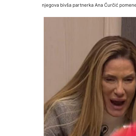
njegova bivša partnerka Ana Ćurčić pomene