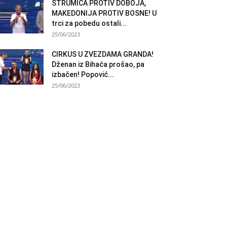
STRUMICA PROTIV DOBOJA,
MAKEDONIJA PROTIV BOSNE! U
trci za pobedu ostali...
25/06/2023
CIRKUS U ZVEZDAMA GRANDA!
Dženan iz Bihaća prošao, pa
izbačen! Popović...
25/06/2023