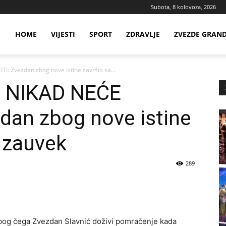
Subota, 8 kolovoza, 2026
ws
HOME
VIJESTI
SPORT
ZDRAVLJE
ZVEZDE GRAN
: Zvezdan zbog nove istine završio sa...
ia
 NIKAD NEĆE
dan zbog nove istine
 zauvek
289
zbog čega Zvezdan Slavnić doživi pomračenje kada