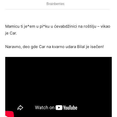
Mamicu ti je*em u pi*ku u ćevabdžinici na roštilju – vikao
je Car.
Naravno, deo gde Car na kvarno udara Bilal je isečen!