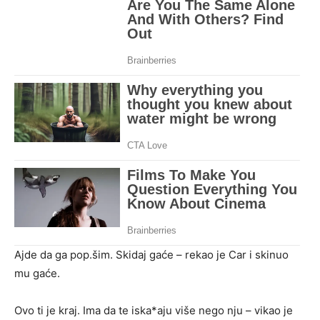
Ajde da ga pop.šim. Skidaj gaće – rekao je Car i skinuo
mu gaće.
Ovo ti je kraj. Ima da te iska*aju više nego nju – vikao je