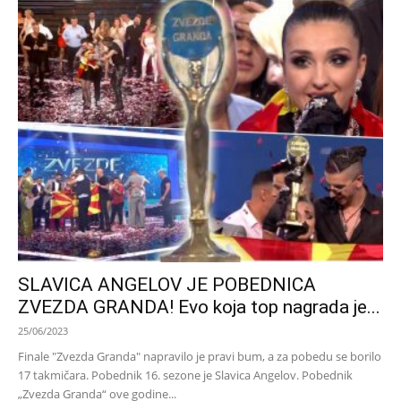
SLAVICA ANGELOV JE POBEDNICA
ZVEZDA GRANDA! Evo koja top nagrada je...
25/06/2023
Finale "Zvezda Granda" napravilo je pravi bum, a za pobedu se borilo
17 takmičara. Pobednik 16. sezone je Slavica Angelov. Pobednik
„Zvezda Granda“ ove godine...