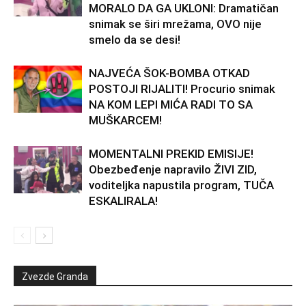
MORALO DA GA UKLONI: Dramatičan
snimak se širi mrežama, OVO nije
smelo da se desi!
NAJVEĆA ŠOK-BOMBA OTKAD
POSTOJI RIJALITI! Procurio snimak
NA KOM LEPI MIĆA RADI TO SA
MUŠKARCEM!
MOMENTALNI PREKID EMISIJE!
Obezbeđenje napravilo ŽIVI ZID,
voditeljka napustila program, TUČA
ESKALIRALA!
Zvezde Granda