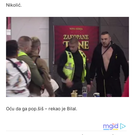
Nikolić.
Oću da ga pop.šiš – rekao je Bilal.