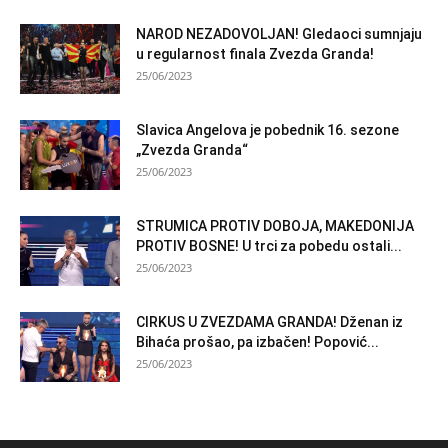
NAROD NEZADOVOLJAN! Gledaoci sumnjaju
u regularnost finala Zvezda Granda!
25/06/2023
Slavica Angelova je pobednik 16. sezone
„Zvezda Granda“
25/06/2023
STRUMICA PROTIV DOBOJA, MAKEDONIJA
PROTIV BOSNE! U trci za pobedu ostali...
25/06/2023
CIRKUS U ZVEZDAMA GRANDA! Dženan iz
Bihaća prošao, pa izbačen! Popović...
25/06/2023