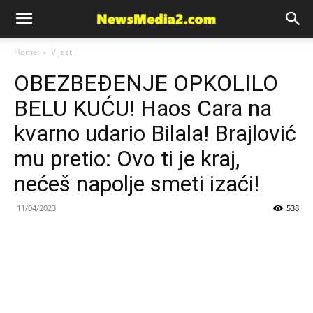
News
Home
Vijesti
OBEZBEĐENJE OPKOLILO
Media
BELU KUĆU! Haos Cara na
kvarno udario Bilala! Brajlović
mu pretio: Ovo ti je kraj,
nećeš napolje smeti izaći!
11/04/2023
538