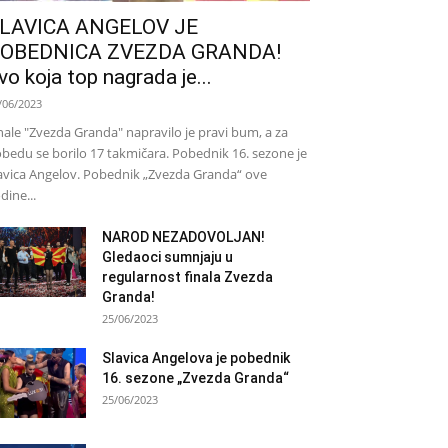
LAVICA ANGELOV JE
OBEDNICA ZVEZDA GRANDA!
vo koja top nagrada je...
/06/2023
nale "Zvezda Granda" napravilo je pravi bum, a za
bedu se borilo 17 takmičara. Pobednik 16. sezone je
avica Angelov. Pobednik „Zvezda Granda“ ove
dine...
NAROD NEZADOVOLJAN!
Gledaoci sumnjaju u
regularnost finala Zvezda
Granda!
25/06/2023
Slavica Angelova je pobednik
16. sezone „Zvezda Granda“
25/06/2023