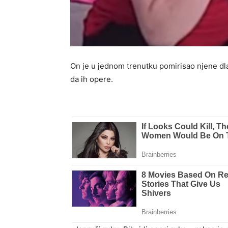
On je u jednom trenutku pomirisao njene dla
da ih opere.