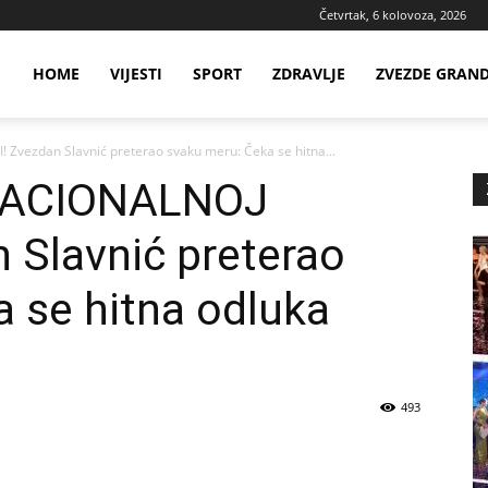
Četvrtak, 6 kolovoza, 2026
ws
HOME
VIJESTI
SPORT
ZDRAVLJE
ZVEZDE GRAN
vezdan Slavnić preterao svaku meru: Čeka se hitna...
ia
NACIONALNOJ
 Slavnić preterao
 se hitna odluka
493