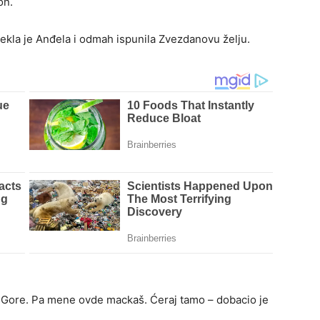
on.
 rekla je Anđela i odmah ispunila Zvezdanovu želju.
e Gore. Pa mene ovde mackaš. Ćeraj tamo – dobacio je