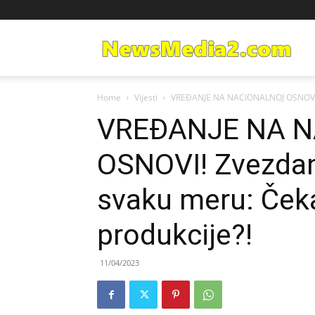
Ne
Home
Vijesti
VREĐANJE NA NACIONALNOJ OSNOVI! Z
Med
VREĐANJE NA 
OSNOVI! Zvezdan
svaku meru: Čeka
produkcije?!
11/04/2023