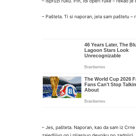
– Ispruži ruku. Pih, idi operi ruke – rekao je 
– Pašteta. Ti si naporan, jela sam paštetu –
– Jes, pašteta. Naporan, kao da sam iz Crn
zajedljivo on i pljasnuo devojku po zadnjici.