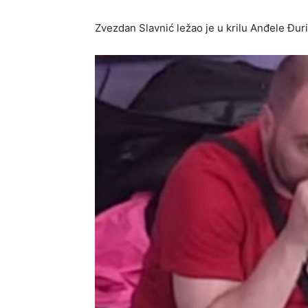
Zvezdan Slavnić ležao je u krilu Anđele Đuri