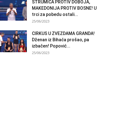
STRUMICA PROTIV DOBOJA,
MAKEDONIJA PROTIV BOSNE! U
trci za pobedu ostali...
25/06/2023
CIRKUS U ZVEZDAMA GRANDA!
Dženan iz Bihaća prošao, pa
izbačen! Popović...
25/06/2023