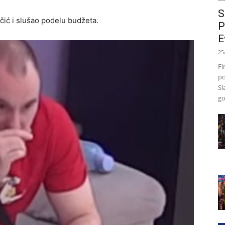
S
čić i slušao podelu budžeta.
P
E
25
Fi
po
Sl
go