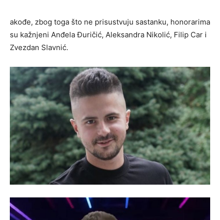
akođe, zbog toga što ne prisustvuju sastanku, honorarima
su kažnjeni Anđela Đuričić, Aleksandra Nikolić, Filip Car i
Zvezdan Slavnić.