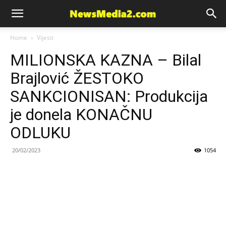
News
Home
Vijesti
MILIONSKA KAZNA – Bilal
Media
Brajlović ŽESTOKO
SANKCIONISAN: Produkcija
je donela KONAČNU
ODLUKU
20/02/2023
1054