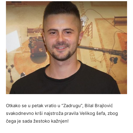
Otkako se u petak vratio u “Zadrugu”, Bilal Brajlović
svakodnevno krši najstroža pravila Velikog šefa, zbog
čega je sada žestoko kažnjen!