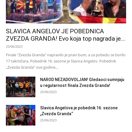
SLAVICA ANGELOV JE POBEDNICA
ZVEZDA GRANDA! Evo koja top nagrada je...
25/06/2023
Finale "Zvezda Granda" napravilo je pravi bum, a za pobedu se borilo
17 takmičara. Pobednik 16. sezone je Slavica Angelov. Pobednik
„Zvezda Granda“ ove godine...
NAROD NEZADOVOLJAN! Gledaoci sumnjaju
u regularnost finala Zvezda Granda!
25/06/2023
Slavica Angelova je pobednik 16. sezone
„Zvezda Granda“
25/06/2023