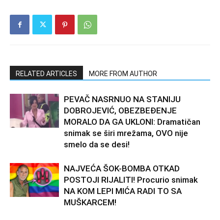
RELATED ARTICLES
MORE FROM AUTHOR
PEVAČ NASRNUO NA STANIJU
DOBROJEVIĆ, OBEZBEĐENJE
MORALO DA GA UKLONI: Dramatičan
snimak se širi mrežama, OVO nije
smelo da se desi!
NAJVEĆA ŠOK-BOMBA OTKAD
POSTOJI RIJALITI! Procurio snimak
NA KOM LEPI MIĆA RADI TO SA
MUŠKARCEM!