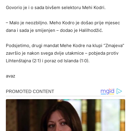
Govorio je i o sada bivšem selektoru Mehi Kodri.
– Malo je neozbiljno. Meho Kodro je došao prije mjesec
dana i sada je smijenjen – dodao je Halilhodžić.
Podsjetimo, drugi mandat Mehe Kodre na klupi “Zmajeva”
završio je nakon svega dvije utakmice – pobjeda protiv
Lihtenštajna (2:1) i poraz od Islanda (1:0).
avaz