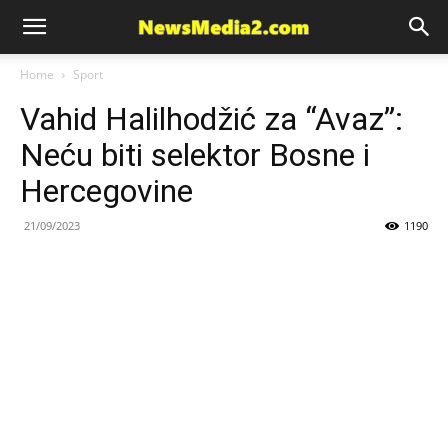
News
Home
Sport
Vahid Halilhodžić za “Avaz”:
Media
Neću biti selektor Bosne i
Hercegovine
21/09/2023
1190