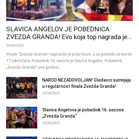
SLAVICA ANGELOV JE POBEDNICA
ZVEZDA GRANDA! Evo koja top nagrada je...
25/06/2023
Finale "Zvezda Granda" napravilo je pravi bum, a za pobedu se borilo
17 takmičara. Pobednik 16. sezone je Slavica Angelov. Pobednik
„Zvezda Granda“ ove godine...
NAROD NEZADOVOLJAN! Gledaoci sumnjaju
u regularnost finala Zvezda Granda!
25/06/2023
Slavica Angelova je pobednik 16. sezone
„Zvezda Granda“
25/06/2023