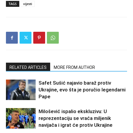
TAGS
vijesti
RELATED ARTICLES
MORE FROM AUTHOR
Safet Sušić najavio baraž protiv
Ukrajine, evo šta je poručio legendarni
Pape
Milošević ispalio ekskluzivu: U
reprezentaciju se vraća miljenik
navijača i igrat će protiv Ukrajine