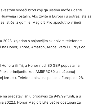
vestran vodeći brod koji ga uistinu može udariti
uaweija i ostalih. Ako živite u Europi i u potrazi ste za
e ističe iz gomile, Magic 5 Pro apsolutno vrijedi
u 2023. zajedno s najnovijim sklopivim telefonom
i na Honor, Three, Amazon, Argos, Very i Currys od
d Honora ili Tri, a Honor nudi 80 GBP popusta na
P ako primijenite kod AM5PRO80 u službenoj
oj kartici). Telefon dolazi na police u Europi od 28.
 na predstavljanju prodavao za 949,99 funti, a u
nja 2022.). Honor Magic 5 Lite već je dostupan za