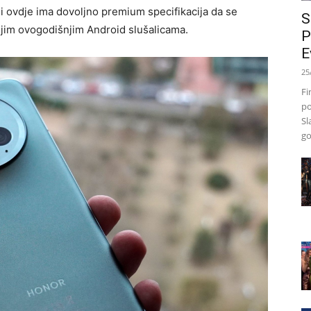
ali ovdje ima dovoljno premium specifikacija da se
S
ljim ovogodišnjim Android slušalicama.
P
E
25
Fi
po
Sl
go