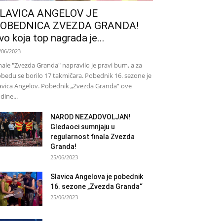
LAVICA ANGELOV JE
OBEDNICA ZVEZDA GRANDA!
vo koja top nagrada je...
/06/2023
nale "Zvezda Granda" napravilo je pravi bum, a za
bedu se borilo 17 takmičara. Pobednik 16. sezone je
avica Angelov. Pobednik „Zvezda Granda“ ove
dine...
NAROD NEZADOVOLJAN!
Gledaoci sumnjaju u
regularnost finala Zvezda
Granda!
25/06/2023
Slavica Angelova je pobednik
16. sezone „Zvezda Granda“
25/06/2023