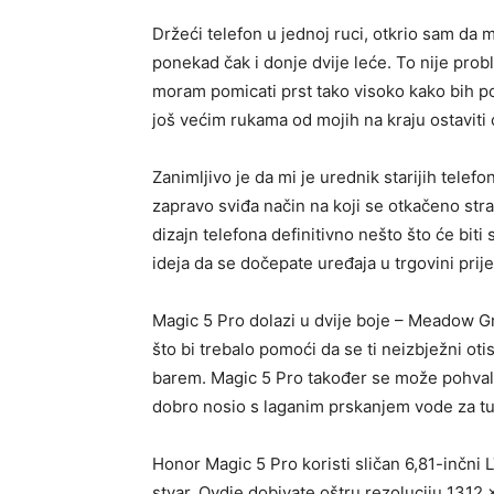
Držeći telefon u jednoj ruci, otkrio sam da m
ponekad čak i donje dvije leće. To nije prob
moram pomicati prst tako visoko kako bih pod
još većim rukama od mojih na kraju ostaviti 
Zanimljivo je da mi je urednik starijih tel
zapravo sviđa način na koji se otkačeno stra
dizajn telefona definitivno nešto što će biti
ideja da se dočepate uređaja u trgovini prij
Magic 5 Pro dolazi u dvije boje – Meadow Gr
što bi trebalo pomoći da se ti neizbježni otis
barem. Magic 5 Pro također se može pohvalit
dobro nosio s laganim prskanjem vode za tuš
Honor Magic 5 Pro koristi sličan 6,81-inčni
stvar. Ovdje dobivate oštru rezoluciju 1312 