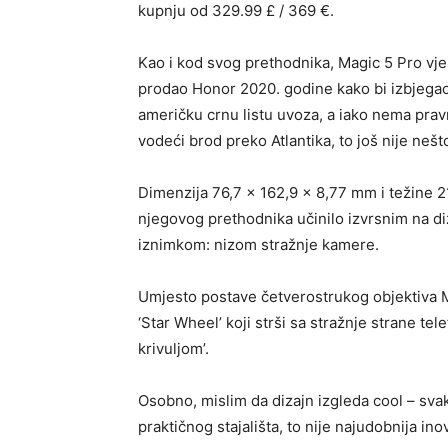
kupnju od 329.99 £ / 369 €.
Kao i kod svog prethodnika, Magic 5 Pro vj
prodao Honor 2020. godine kako bi izbjegao
američku crnu listu uvoza, a iako nema prav
vodeći brod preko Atlantika, to još nije nešt
Dimenzija 76,7 x 162,9 x 8,77 mm i težine 2
njegovog prethodnika učinilo izvrsnim na d
iznimkom: nizom stražnje kamere.
Umjesto postave četverostrukog objektiva Ma
‘Star Wheel’ koji strši sa stražnje strane t
krivuljom’.
Osobno, mislim da dizajn izgleda cool – sva
praktičnog stajališta, to nije najudobnija inov