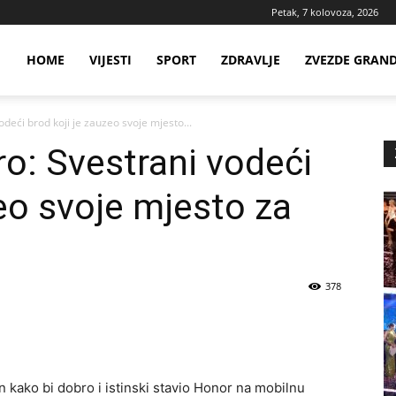
Petak, 7 kolovoza, 2026
ws
HOME
VIJESTI
SPORT
ZDRAVLJE
ZVEZDE GRAN
deći brod koji je zauzeo svoje mjesto...
ia
o: Svestrani vodeći
zeo svoje mjesto za
378
n kako bi dobro i istinski stavio Honor na mobilnu