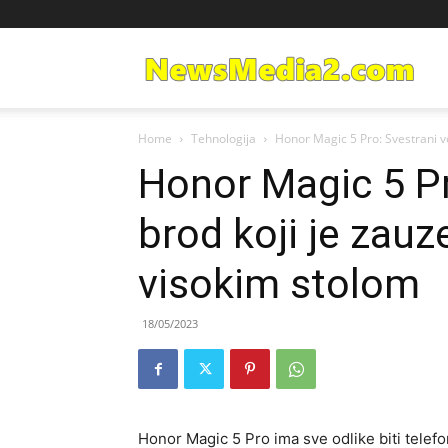
Ne
Home
Tehnologija
Honor Magic 5 Pro: Svestrani vo
Med
Honor Magic 5 Pr
brod koji je zau
visokim stolom
18/05/2023
Honor Magic 5 Pro ima sve odlike biti telefo