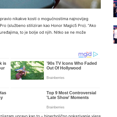
apravio nikakve kosti o mogućnostima najnovijeg
Pro (službeno stiliziran kao Honor Magic5 Pro). “Ako
ređajima, to je bolje od njih. Nitko se ne može
tuzijazam upravo kao to – hiperbolično pokazivanje vjere