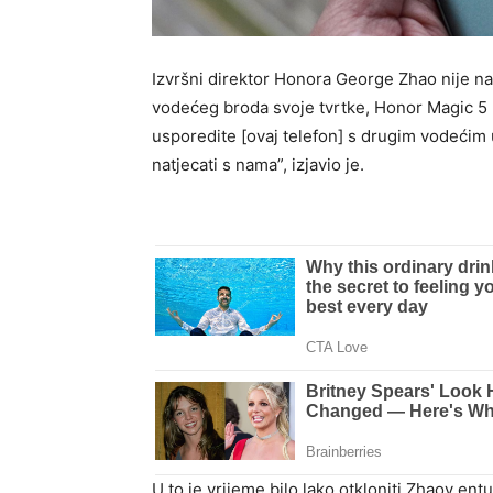
Izvršni direktor Honora George Zhao nije n
vodećeg broda svoje tvrtke, Honor Magic 5 
usporedite [ovaj telefon] s drugim vodećim u
natjecati s nama”, izjavio je.
U to je vrijeme bilo lako otkloniti Zhaov en