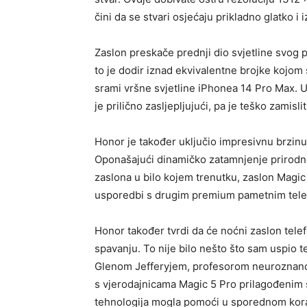
čini da se stvari osjećaju prikladno glatko i
Zaslon preskače prednji dio svjetline svog 
to je dodir iznad ekvivalentne brojke kojo
srami vršne svjetline iPhonea 14 Pro Max. 
je prilično zasljepljujući, pa je teško zamisli
Honor je također uključio impresivnu brzin
Oponašajući dinamičko zatamnjenje prirodno
zaslona u bilo kojem trenutku, zaslon Magi
usporedbi s drugim premium pametnim tele
Honor također tvrdi da će noćni zaslon tel
spavanju. To nije bilo nešto što sam uspio tes
Glenom Jefferyjem, profesorom neuroznanost
s vjerodajnicama Magic 5 Pro prilagođenim s
tehnologija mogla pomoći u sporednom korak