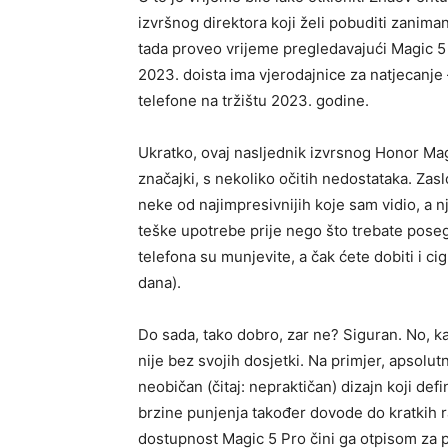
izvršnog direktora koji želi pobuditi zanima
tada proveo vrijeme pregledavajući Magic 5
2023. doista ima vjerodajnice za natjecanje
telefone na tržištu 2023. godine.
Ukratko, ovaj nasljednik izvrsnog Honor M
značajki, s nekoliko očitih nedostataka. Zas
neke od najimpresivnijih koje sam vidio, a n
teške upotrebe prije nego što trebate poseg
telefona su munjevite, a čak ćete dobiti i ci
dana).
Do sada, tako dobro, zar ne? Siguran. No, k
nije bez svojih dosjetki. Na primjer, apsol
neobičan (čitaj: nepraktičan) dizajn koji de
brzine punjenja također dovode do kratkih 
dostupnost Magic 5 Pro čini ga otpisom za 