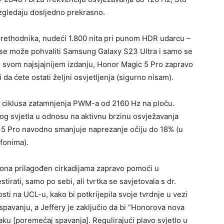
 izgledaju dosljedno prekrasno.
prethodnika, nudeći 1.800 nita pri punom HDR udarcu –
m se može pohvaliti Samsung Galaxy S23 Ultra i samo se
U svom najsjajnijem izdanju, Honor Magic 5 Pro zapravo
ti da ćete ostati željni osvjetljenja (sigurno nisam).
u ciklusa zatamnjenja PWM-a od 2160 Hz na ploču.
g svjetla u odnosu na aktivnu brzinu osvježavanja
c 5 Pro navodno smanjuje naprezanje očiju do 18% (u
fonima).
efona prilagođen cirkadijama zapravo pomoći u
tirati, samo po sebi, ali tvrtka se savjetovala s dr.
i na UCL-u, kako bi potkrijepila svoje tvrdnje u vezi
pavanju, a Jeffery je zaključio da bi “Honorova nova
u [poremećaj spavanja]. Regulirajući plavo svjetlo u