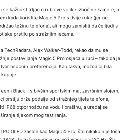
i se kažiprst trljao o rub ove velike izbočine kamere, a
lem kada koristite Magic 5 Pro s dvije ruke (jer ne
ržao težinu telefona), ali mogu zamisliti da će ljudi s
otiske prstiju po stražnjim lećama.
efona TechRadara, Alex Walker-Todd, rekao da mu se
žnje postavljanje Magic 5 Pro osjeća u ruci – tako da je
 stvar osobnih preferencija. Kao takva, možda bi bila
e kupnje.
een i Black – s bivšim sportskim mat završnim slojem,
ci prstiju drže podalje od stražnjeg tijela telefona,
i IP68 otpornošću na vodu i prašinu, a uređaj se
iranje tijekom mog testiranja.
 LTPO OLED zaslon kao Magic 4 Pro, što nikako nije loša
x 2848 i brzu frekvenciju osvježavanja do 120 Hz; Što