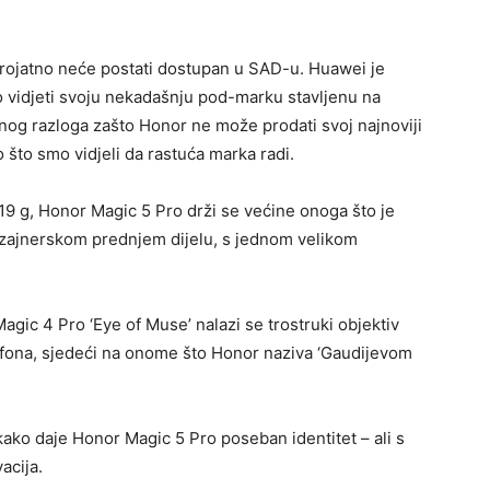
erojatno neće postati dostupan u SAD-u. Huawei je
 vidjeti svoju nekadašnju pod-marku stavljenu na
nog razloga zašto Honor ne može prodati svoj najnoviji
o što smo vidjeli da rastuća marka radi.
19 g, Honor Magic 5 Pro drži se većine onoga što je
izajnerskom prednjem dijelu, s jednom velikom
gic 4 Pro ‘Eye of Muse’ nalazi se trostruki objektiv
elefona, sjedeći na onome što Honor naziva ‘Gaudijevom
kako daje Honor Magic 5 Pro poseban identitet – ali s
acija.