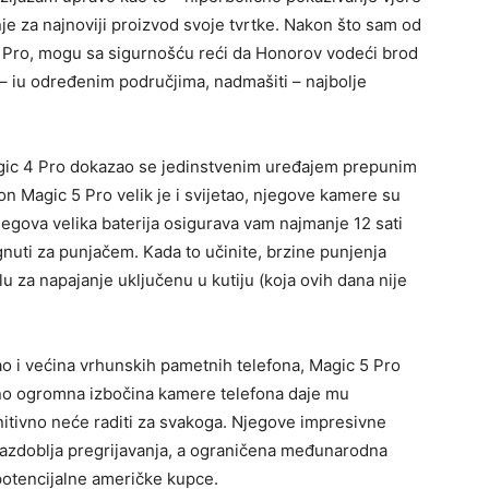
nje za najnoviji proizvod svoje tvrtke. Nakon što sam od
 Pro, mogu sa sigurnošću reći da Honorov vodeći brod
 – iu određenim područjima, nadmašiti – najbolje
agic 4 Pro dokazao se jedinstvenim uređajem prepunim
lon Magic 5 Pro velik je i svijetao, njegove kamere su
jegova velika baterija osigurava vam najmanje 12 sati
nuti za punjačem. Kada to učinite, brzine punjenja
glu za napajanje uključenu u kutiju (koja ovih dana nije
ao i većina vrhunskih pametnih telefona, Magic 5 Pro
utno ogromna izbočina kamere telefona daje mu
finitivno neće raditi za svakoga. Njegove impresivne
razdoblja pregrijavanja, a ograničena međunarodna
potencijalne američke kupce.