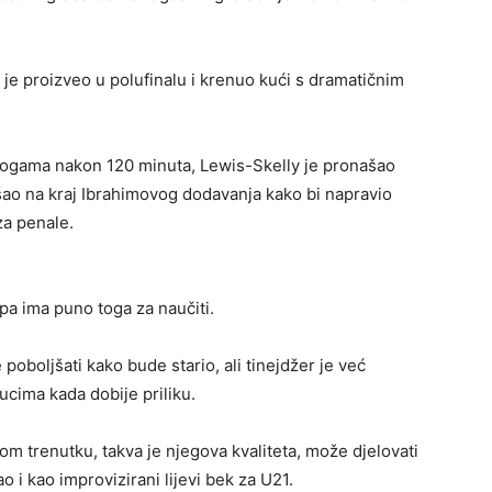
ji je proizveo u polufinalu i krenuo kući s dramatičnim
 nogama nakon 120 minuta, Lewis-Skelly je pronašao
šao na kraj Ibrahimovog dodavanja kako bi napravio
za penale.
pa ima puno toga za naučiti.
poboljšati kako bude stario, ali tinejdžer je već
ucima kada dobije priliku.
vom trenutku, takva je njegova kvaliteta, može djelovati
o i kao improvizirani lijevi bek za U21.