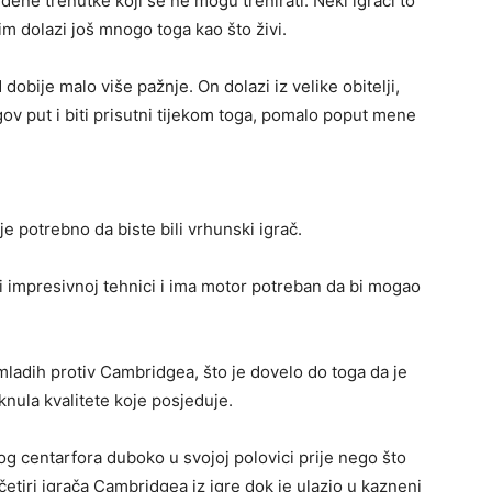
đene trenutke koji se ne mogu trenirati. Neki igrači to
im dolazi još mnogo toga kao što živi.
d dobije malo više pažnje. On dolazi iz velike obitelji,
gov put i biti prisutni tijekom toga, pomalo poput mene
e potrebno da biste bili vrhunski igrač.
i impresivnoj tehnici i ima motor potreban da bi mogao
mladih protiv Cambridgea, što je dovelo do toga da je
nula kvalitete koje posjeduje.
og centarfora duboko u svojoj polovici prije nego što
četiri igrača Cambridgea iz igre dok je ulazio u kazneni