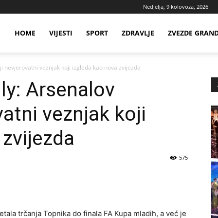
Nedjelja, 9 kolovoza, 2026
ws
HOME
VIJESTI
SPORT
ZDRAVLJE
ZVEZDE GRAN
i nevjerovatni veznjak koji izgleda kao nova zvijezda
ia
ly: Arsenalov
vatni veznjak koji
 zvijezda
575
etala trčanja Topnika do finala FA Kupa mladih, a već je