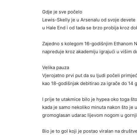
Gdje je sve počelo
Lewis-Skelly je u Arsenalu od svoje devete 
u Hale End i od tada se brzo probija kroz d
Zajedno s kolegom 16-godišnjim Ethanom Nwa
napreduje kroz akademiju igrajući u višim 
Velika pauza
Vjerojatno prvi put da su ljudi počeli primje
kao 18-godišnjak debitirao za igrače do 14 
I prije te utakmice bilo je hypea oko toga št
kada je samo nekoliko minuta nakon što je u
gromoglasan udarac lijevom nogom u gornji
Bio je to gol koji je postao viralan na društ