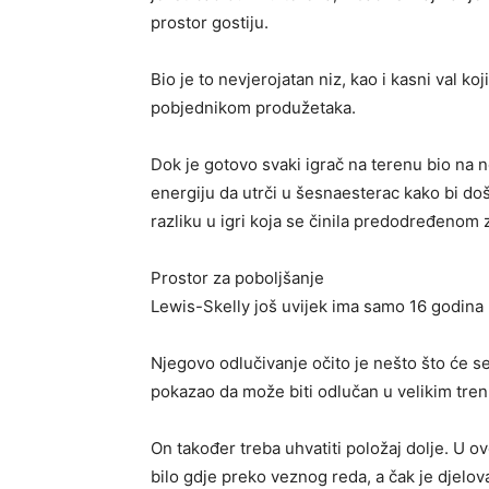
prostor gostiju.
Bio je to nevjerojatan niz, kao i kasni val ko
pobjednikom produžetaka.
Dok je gotovo svaki igrač na terenu bio na
energiju da utrči u šesnaesterac kako bi do
razliku u igri koja se činila predodređenom 
Prostor za poboljšanje
Lewis-Skelly još uvijek ima samo 16 godina 
Njegovo odlučivanje očito je nešto što će se 
pokazao da može biti odlučan u velikim tren
On također treba uhvatiti položaj dolje. U o
bilo gdje preko veznog reda, a čak je djelova