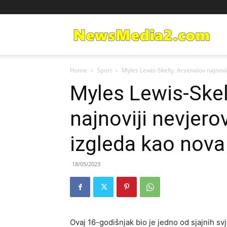
Ne
Home
Sport
Myles Lewis-Skelly: Arsenalov najnovij
Med
Myles Lewis-Skel
najnoviji nevjero
izgleda kao nova
18/05/2023
Ovaj 16-godišnjak bio je jedno od sjajnih svj