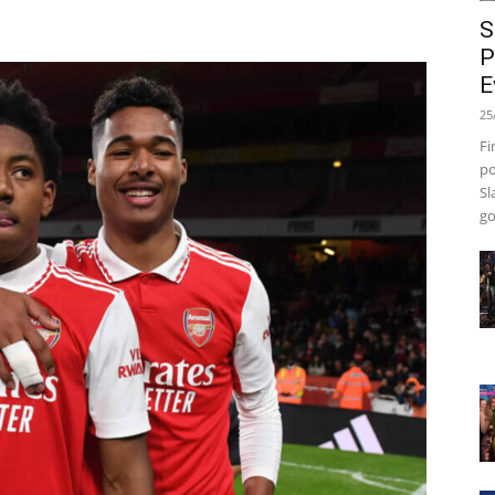
S
P
E
25
Fi
po
Sl
go