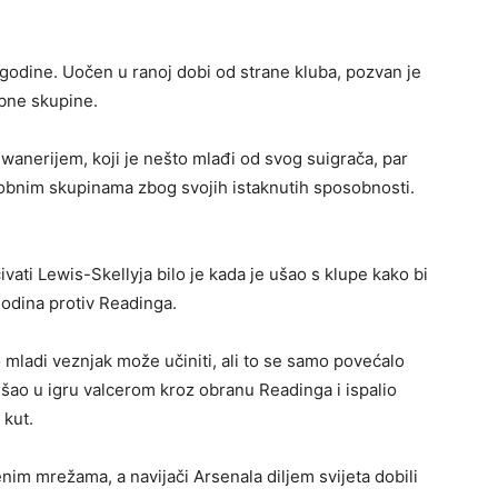
godine. Uočen u ranoj dobi od strane kluba, pozvan je
obne skupine.
nerijem, koji je nešto mlađi od svog suigrača, par
dobnim skupinama zbog svojih istaknutih sposobnosti.
ćivati Lewis-Skellyja bilo je kada je ušao s klupe kako bi
godina protiv Readinga.
o mladi veznjak može učiniti, ali to se samo povećalo
šao u igru valcerom kroz obranu Readinga i ispalio
 kut.
venim mrežama, a navijači Arsenala diljem svijeta dobili