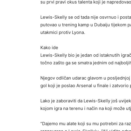
su prvi pravi okus talenta koji je napredova
Lewis-Skelly se od tada nije osvrnuo i post
putovao u trening kamp u Dubaiju tijekom pa
utakmici protiv Lyona.
Kako ide
Lewis-Skelly bio je jedan od istaknutih igra
točno zašto ga se smatra jednim od najboljih
Njegov odličan udarac glavom u posljednjoj 
gol koji je poslao Arsenal u finale i zatvori
Lako je zaboraviti da Lewis-Skelly još uvije
kojom igra na terenu i način na koji može utje
“Dajemo mu alate koji su mu potrebni za raz