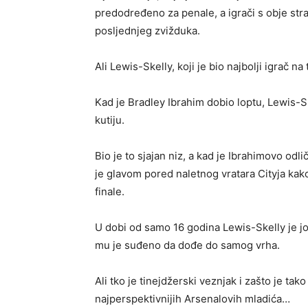
predodređeno za penale, a igrači s obje str
posljednjeg zvižduka.
Ali Lewis-Skelly, koji je bio najbolji igrač n
Kad je Bradley Ibrahim dobio loptu, Lewis-Ske
kutiju.
Bio je to sjajan niz, a kad je Ibrahimovo od
je glavom pored naletnog vratara Cityja kak
finale.
U dobi od samo 16 godina Lewis-Skelly je j
mu je suđeno da dođe do samog vrha.
Ali tko je tinejdžerski veznjak i zašto je t
najperspektivnijih Arsenalovih mladića…