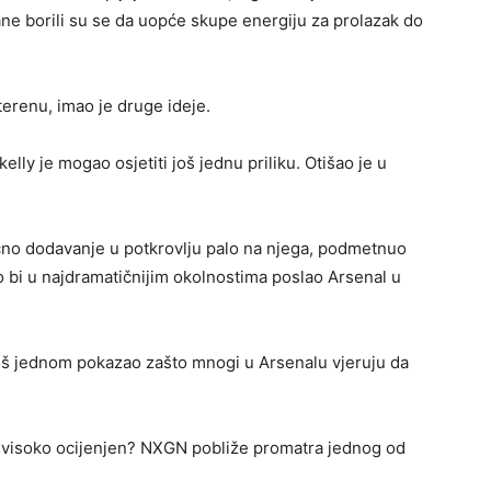
ane borili su se da uopće skupe energiju za prolazak do
a terenu, imao je druge ideje.
lly je mogao osjetiti još jednu priliku. Otišao je u
lično dodavanje u potkrovlju palo na njega, podmetnuo
o bi u najdramatičnijim okolnostima poslao Arsenal u
oš jednom pokazao zašto mnogi u Arsenalu vjeruju da
ako visoko ocijenjen? NXGN pobliže promatra jednog od