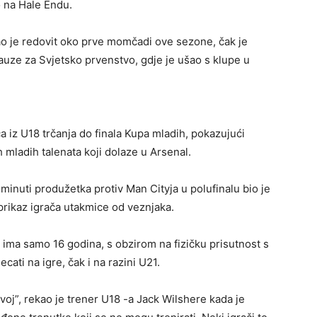
o na Hale Endu.
ao je redovit oko prve momčadi ove sezone, čak je
uze za Svjetsko prvenstvo, gdje je ušao s klupe u
ča iz U18 trčanja do finala Kupa mladih, pokazujući
 mladih talenata koji dolaze u Arsenal.
minuti produžetka protiv Man Cityja u polufinalu bio je
o prikaz igrača utakmice od veznjaka.
k ima samo 16 godina, s obzirom na fizičku prisutnost s
cati na igre, čak i na razini U21.
voj”, rekao je trener U18 -a Jack Wilshere kada je