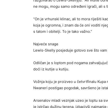
razgovarao o Lewis-Skellyju. “Ali vidite odre
ne mogu, mogu samo određeni igrači, ali s t
“On je vrhunski klinac, ali to mora riješiti ka
koja je ogromna, i znam da će oni voditi nje
s tatom i obitelji. To je tako važno.”
Najveće snage
Lewis-Skelly posjeduje gotovo sve što vam j
Odličan je s loptom pod nogama zahvaljujuć
doći iz kutije u kutiju.
Vožnja koju je proizveo u četvrtfinalu Kupa 
Nwaneri postigao pogodak, savršeno je istak
Arsenalov mladi veznjak uzeo je loptu sa sv
je istrčao dužinu terena, izbacivši najmanje 