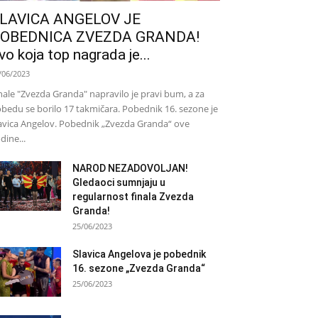
LAVICA ANGELOV JE
OBEDNICA ZVEZDA GRANDA!
vo koja top nagrada je...
/06/2023
nale "Zvezda Granda" napravilo je pravi bum, a za
bedu se borilo 17 takmičara. Pobednik 16. sezone je
avica Angelov. Pobednik „Zvezda Granda“ ove
dine...
NAROD NEZADOVOLJAN!
Gledaoci sumnjaju u
regularnost finala Zvezda
Granda!
25/06/2023
Slavica Angelova je pobednik
16. sezone „Zvezda Granda“
25/06/2023