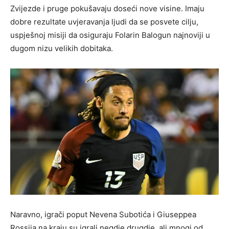
Zvijezde i pruge pokušavaju doseći nove visine. Imaju
dobre rezultate uvjeravanja ljudi da se posvete cilju,
uspješnoj misiji da osiguraju Folarin Balogun najnoviji u
dugom nizu velikih dobitaka.
Naravno, igrači poput Nevena Subotića i Giuseppea
Rossija na kraju su igrali negdje drugdje, ali mnogi od