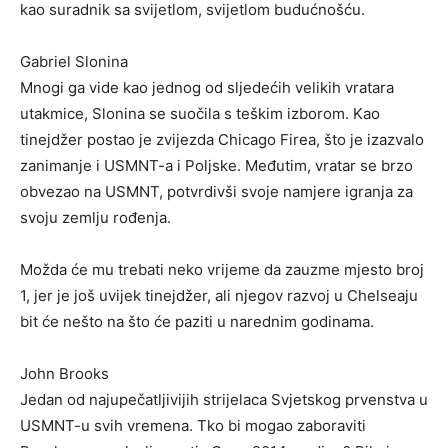
kao suradnik sa svijetlom, svijetlom budućnošću.
Gabriel Slonina
Mnogi ga vide kao jednog od sljedećih velikih vratara
utakmice, Slonina se suočila s teškim izborom. Kao
tinejdžer postao je zvijezda Chicago Firea, što je izazvalo
zanimanje i USMNT-a i Poljske. Međutim, vratar se brzo
obvezao na USMNT, potvrdivši svoje namjere igranja za
svoju zemlju rođenja.
Možda će mu trebati neko vrijeme da zauzme mjesto broj
1, jer je još uvijek tinejdžer, ali njegov razvoj u Chelseaju
bit će nešto na što će paziti u narednim godinama.
John Brooks
Jedan od najupečatljivijih strijelaca Svjetskog prvenstva u
USMNT-u svih vremena. Tko bi mogao zaboraviti