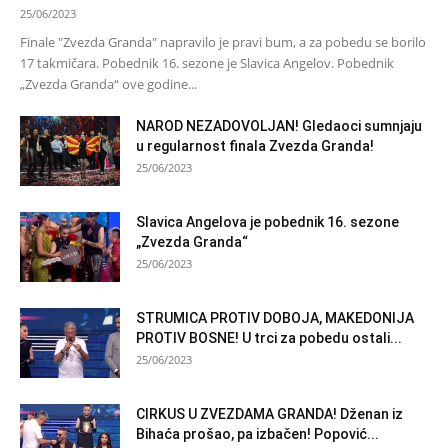
25/06/2023
Finale "Zvezda Granda" napravilo je pravi bum, a za pobedu se borilo
17 takmičara. Pobednik 16. sezone je Slavica Angelov. Pobednik
„Zvezda Granda“ ove godine...
NAROD NEZADOVOLJAN! Gledaoci sumnjaju
u regularnost finala Zvezda Granda!
25/06/2023
Slavica Angelova je pobednik 16. sezone
„Zvezda Granda“
25/06/2023
STRUMICA PROTIV DOBOJA, MAKEDONIJA
PROTIV BOSNE! U trci za pobedu ostali...
25/06/2023
CIRKUS U ZVEZDAMA GRANDA! Dženan iz
Bihaća prošao, pa izbačen! Popović...