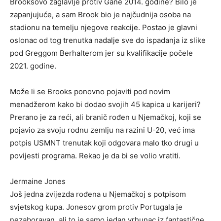
Brooksovo zaglavlje protiv Gane 2014. godine? Bilo je
zapanjujuće, a sam Brook bio je najčudnija osoba na
stadionu na temelju njegove reakcije. Postao je glavni
oslonac od tog trenutka nadalje sve do ispadanja iz slike
pod Greggom Berhalterom jer su kvalifikacije počele
2021. godine.
Može li se Brooks ponovno pojaviti pod novim
menadžerom kako bi dodao svojih 45 kapica u karijeri?
Prerano je za reći, ali branič rođen u Njemačkoj, koji se
pojavio za svoju rodnu zemlju na razini U-20, već ima
potpis USMNT trenutak koji odgovara malo tko drugi u
povijesti programa. Rekao je da bi se volio vratiti.
Jermaine Jones
Još jedna zvijezda rođena u Njemačkoj s potpisom
svjetskog kupa. Jonesov grom protiv Portugala je
nezaboravan, ali to je samo jedan vrhunac iz fantastične