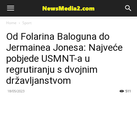
News
Home
Sport
Od Folarina Baloguna do
Media
Jermainea Jonesa: Najveće
pobjede USMNT-a u
regrutiranju s dvojnim
državljanstvom
18/05/2023
511