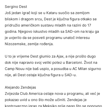
Sergino Dest
Još jedan igrač koji se u Kataru suočio sa zemljom
bliskom i dragom srcu, Dest je ključna figura otkako se
pridružio američkom sustavu mladih na razini do 17
godina. Njegovo iskustvo mladih sa SAD-om na kraju ga
je uvjerilo da se posveti programu unatoč interesu
Nizozemske, zemlje rođenja.
U to je vrijeme Dest glumio za Ajax, a nije prošlo dugo
dok nije napravio svoj veliki potez u Barceloni. Život na
Camp Nouu nije baš uspio, a posudba u AC Milan sigurno
nije, ali Dest ostaje ključna figura u SAD-u.
Alejando Zendejas
Zvijezda Club America ostaje nova u programu, ali već je
pokazao uvid u ono što može učiniti. Zendejas je
kontroverzno igrao za Meksiko prije nego što se ponovno