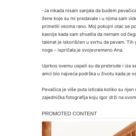
-Ja nikada nisam sanjala da budem pevačica,
žene koje su mi predavale i u njima sam videla
primetili veoma rano. Moj pokojni otac se po
kasnije kada sam shvatila da nemam od čega d
talenat je iskorišćen u svrhu da pevam. Tih 
noge – ispričala je svojevremeno Ana.
Uprkos svemu uspeli su da prebrode i iza seb
amci bio najveća podrška u životu kada je o
Pevačica je više puta isticala koliko su njen 
zajednička fotografija koju Igor drži na svom