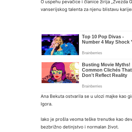
O uspehu pevačice i članice žirija „Zvezda 
vanserijskog talenta za njenu blistavu karij
Ana Bekuta ostvarila se u ulozi majke kao g
Igora.
Iako je prošla veoma teške trenutke kao de
bezbrižno detinjstvo i normalan život.