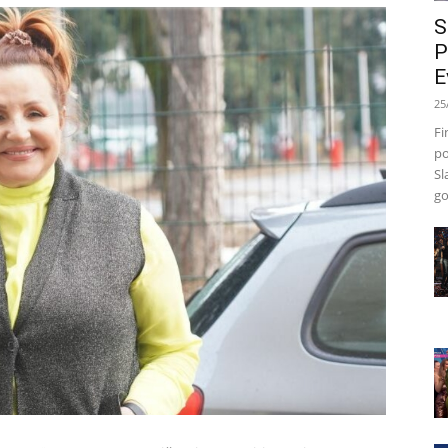
S
P
E
25
Fi
po
Sl
go