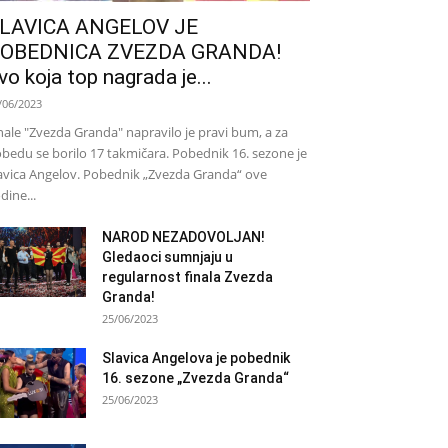
LAVICA ANGELOV JE
OBEDNICA ZVEZDA GRANDA!
vo koja top nagrada je...
/06/2023
nale "Zvezda Granda" napravilo je pravi bum, a za
bedu se borilo 17 takmičara. Pobednik 16. sezone je
avica Angelov. Pobednik „Zvezda Granda“ ove
dine...
NAROD NEZADOVOLJAN!
Gledaoci sumnjaju u
regularnost finala Zvezda
Granda!
25/06/2023
Slavica Angelova je pobednik
16. sezone „Zvezda Granda“
25/06/2023