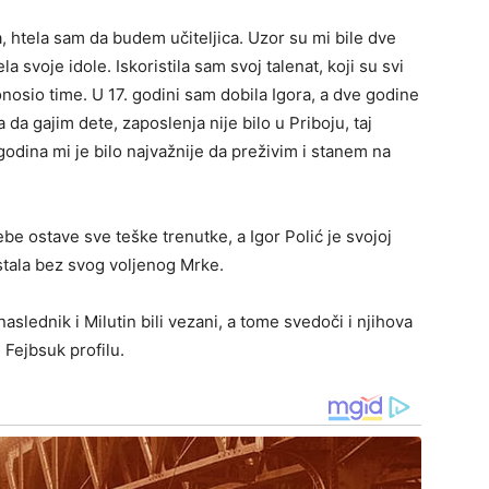
 htela sam da budem učiteljica. Uzor su mi bile dve
 svoje idole. Iskoristila sam svoj talenat, koji su svi
nosio time. U 17. godini sam dobila Igora, a dve godine
a gajim dete, zaposlenja nije bilo u Priboju, taj
godina mi je bilo najvažnije da preživim i stanem na
e ostave sve teške trenutke, a Igor Polić je svojoj
stala bez svog voljenog Mrke.
naslednik i Milutin bili vezani, a tome svedoči i njihova
 Fejbsuk profilu.