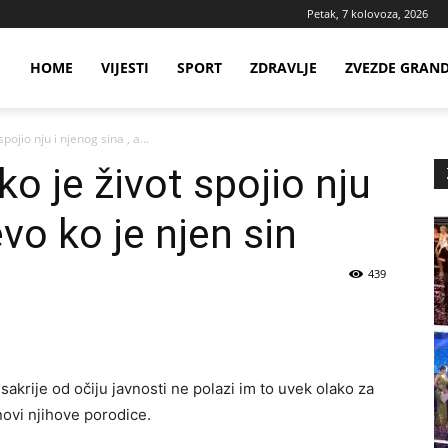
Petak, 7 kolovoza, 2026
ws
HOME
VIJESTI
SPORT
ZDRAVLJE
ZVEZDE GRAN
pojio nju i njenog sina , a...
ia
ko je život spojio nju
evo ko je njen sin
439
 sakrije od očiju javnosti ne polazi im to uvek olako za
novi njihove porodice.