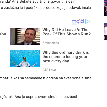
Granda“ Ane Bekute suvišno je govoriti, a osim
eru zaslužna je i podrška porodice koju je oduvek imala
imnazijalka i sa sedamanest godina na svet donela sina
vojčurak, Ana je uspela svom sinu da obezbedi