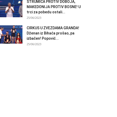
STRUMICA PROTIV DOBOJA,
MAKEDONIJA PROTIV BOSNE! U
trci za pobedu ostali...
25/06/2023
CIRKUS U ZVEZDAMA GRANDA!
Dženan iz Bihaća prošao, pa
izbačen! Popović...
25/06/2023