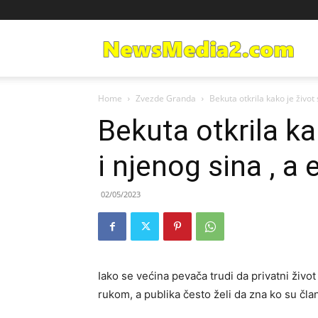
Ne
Home
Zvezde Granda
Bekuta otkrila kako je život s
Med
Bekuta otkrila ka
i njenog sina , a 
02/05/2023
Iako se većina pevača trudi da privatni život
rukom, a publika često želi da zna ko su čla