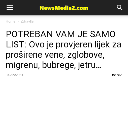
News
Home
Zdravlje
POTREBAN VAM JE SAMO
Media
LIST: Ovo je provjeren lijek za
proširene vene, zglobove,
migrenu, bubrege, jetru…
02/05/2023
963