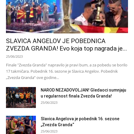
SLAVICA ANGELOV JE POBEDNICA
ZVEZDA GRANDA! Evo koja top nagrada je...
25/06/2023
Finale "Zvezda Granda" napravilo je pravi bum, a za pobedu se borilo
17 takmičara. Pobednik 16. sezone je Slavica Angelov. Pobednik
„Zvezda Granda“ ove godine...
NAROD NEZADOVOLJAN! Gledaoci sumnjaju
u regularnost finala Zvezda Granda!
25/06/2023
Slavica Angelova je pobednik 16. sezone
„Zvezda Granda“
25/06/2023